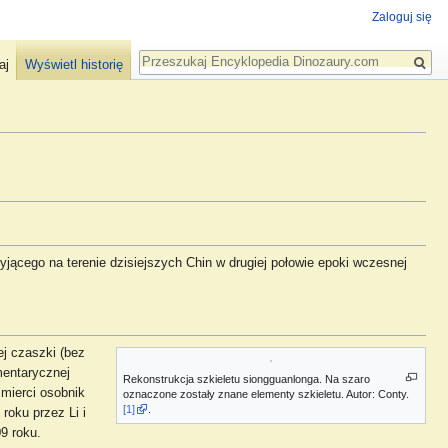
Zaloguj się
Szukaj
aj
Wyświetl historię
yjącego na terenie dzisiejszych Chin w drugiej połowie epoki wczesnej
j czaszki (bez
mentarycznej
Rekonstrukcja szkieletu siongguanlonga. Na szaro
śmierci osobnik
oznaczone zostały znane elementy szkieletu. Autor: Conty.
[1]
.
roku przez Li i
9 roku.