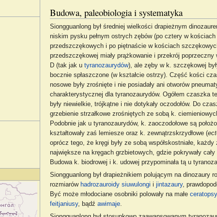
Budowa, paleobiologia i systematyka
Siongguanlong był średniej wielkości drapieżnym dinozaure
niskim pysku pełnym ostrych zębów (po cztery w kościach
przedszczękowych i po piętnaście w kościach szczękowych
przedszczękowej miały prążkowanie i przekrój poprzeczny w 
D (tak jak u
tyranozaurydów
), ale zęby w k. szczękowej był
bocznie spłaszczone (w kształcie ostrzy). Część kości cza
nosowe były zrośnięte i nie posiadały ani otworów pneum
charakterystycznej dla tyranozaurydów. Ogółem czaszka t
były niewielkie, trójkątne i nie dotykały oczodołów. Do cza
grzebienie strzałkowe zrośniętych ze sobą k. ciemieniowyc
Podobnie jak u tyranozaurydów, k. zaoczodołowe są poło
kształtowały zaś lemiesze oraz k. zewnątrzskrzydłowe (
ect
oprócz tego, że kręgi były ze sobą współskostniałe, każdy
największe na kręgach grzbietowych, gdzie pokrywały cały 
Budowa k. biodrowej i k. udowej przypominała tą u tyranoz
Siongguanlong był drapieżnikiem polującym na dinozaury ro
rozmiarów
hadrozauroidy
siuwulongi
i
jintazaury
, prawdopo
Być może młodociane osobniki polowały na małe
ceratops
feitjaniusy
, bądź
awimaje
.
Siongguanlong był stosunkowo zaawansowanym tyranozau