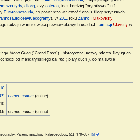
eratozaurydy
,
dilong
, czy
eotyran
, lecz bardziej "prymitywne" niż
py
Eutyrannosauria
, co potwierdza większość analiz filogenetycznych
rannosauroidea#Kladogramy
). W
2011
roku
Zanno
i
Makovicky
nego rodzaju w mniej więcej równowiekowych osadach
formacji
Cloverly
w
kiego
Xiong Guan
("Grand Pass") - historycznej nazwy miasta Jiayuguan
pochodzi od mandaryńskiego
bai mo
("biały duch"), co ma swoje
010
009
nomen nudum
(online)
010
009
nomen nudum
(online)
ogeography, Palaeoclimatology, Palaeoecology. 511: 379–387.
[5]