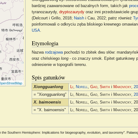
bardziej zaawansowane od bazalnych form, takich jak
proc
tyranozaurydy,
dryptozaurydy
oraz inni przedstawiciele gru
(Delcourt i Grillo, 2018;
Naish
i Cau, 2022; patrz również
Ty
poinformowali o odkryciu zęba bliskiego krewnego omawia
USA
.
Etymologia
Nazwa
rodzajowa
pochodzi to zbitek dwu słów: mandaryńs
oraz chińskiego
long
- co znaczy smok. Epitet gatunkowy 
odniesienie w topografii terenu.
Spis gatunków
OpenStreetMap
Xiongguanlong
Li
,
Norell
,
Gao
,
Smith
i
Makovicky
,
2
= "Xiongguanlong"
Li, Norell, Gao, Smith
i
Makovicky
,
2
X. baimoensis
Li, Norell, Gao, Smith
i
Makovicky
, 2
= "X. baimoensis"
Li, Norell, Gao, Smith
i
Makovicky
, 2
rom the Southern Hemisphere: Implications for biogeography, evolution, and taxonomy". Palae