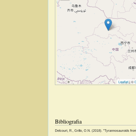
Leaflet
| ©
Bibliografia
Delcourt, R., Grillo, O.N. (2018). "Tyrannosauroids f