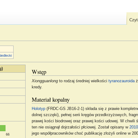
Czyt
iedlecki
g)
Wstęp
Xiongguanlong
to rodzaj średniej wielkości
tyranozauroida
ż
kredy.
Materiał kopalny
Holotyp
(FRDC-GS JB16-2-1) składa się z prawie kompletne
dolnej szczęki), pełnej serii kręgów przedkrzyżowych, frag
prawej kości biodrowej oraz prawej kości udowej. W chwili 
ten nie osiągnął dojrzałości płciowej. Został opisany w
2010
jego współpracowników choć publikację złożyli online w 200
66