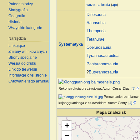
Paleontolodzy
wczesna kreda
(
apt
)
Stratygrafia
Dinosauria
Geografia
Historia
Saurischia
Wszystkie kategorie
Theropoda
Narzędzia
Tetanurae
Systematyka
Linkujące
Coelurosauria
Zmiany w linkowanych
Tyrannosauroidea
Strony specjalne
Wersja do druku
Pantyrannosauria
Link do tej wersji
?
Eutyrannosauria
Informacje o tej stronie
Cytowanie tego artykułu
Rekonstrukcja przyżyciowa. Autor: Cesar Diaz.
[3]
Porównanie rozmiarów
ksjongguanlonga z człowiekiem. Autor: Conty.
[4]
Mapa znalezisk
Wczytywanie mapy…
+
−