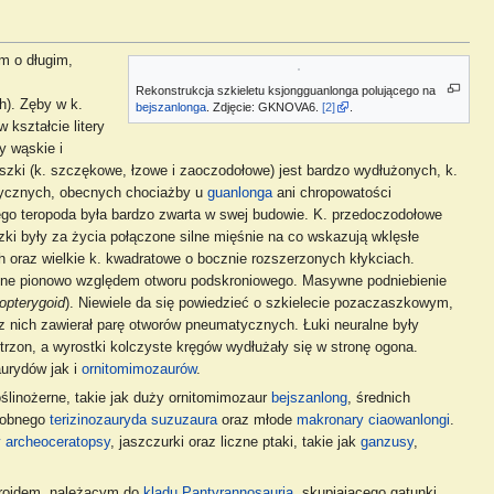
m o długim,
Rekonstrukcja szkieletu ksjongguanlonga polującego na
). Zęby w k.
bejszanlonga
. Zdjęcie: GKNOVA6.
[2]
.
kształcie litery
y wąskie i
szki (k. szczękowe, łzowe i zaoczodołowe) jest bardzo wydłużonych, k.
atycznych, obecnych chociażby u
guanlonga
ani chropowatości
ego teropoda była bardzo zwarta w swej budowie. K. przedoczodołowe
szki były za życia połączone silne mięśnie na co wskazują wklęsłe
h oraz wielkie k. kwadratowe o bocznie rozszerzonych kłykciach.
żone pionowo względem otworu podskroniowego. Masywne podniebienie
opterygoid
). Niewiele da się powiedzieć o szkielecie pozaczaszkowym,
 z nich zawierał parę otworów pneumatycznych. Łuki neuralne były
trzon, a wyrostki kolczyste kręgów wydłużały się w stronę ogona.
aurydów jak i
ornitomimozaurów
.
ślinożerne, takie jak duży ornitomimozaur
bejszanlong
, średnich
dobnego
terizinozauryda
suzuzaura
oraz młode
makronary
ciaowanlongi
.
y
archeoceratopsy
, jaszczurki oraz liczne ptaki, takie jak
ganzusy
,
roidem, należącym do
kladu
Pantyrannosauria
, skupiającego gatunki