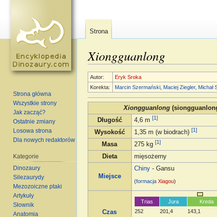
Strona
Xiongguanlong
Skocz do:
nawigacja
,
szukaj
Autor:
Eryk Sroka
Korekta:
Marcin Szermański
,
Maciej Ziegler
,
Michał S
Strona główna
Wszystkie strony
Xiongguanlong
(siongguanlon
Jak zacząć?
[1]
Długość
4,6 m
Ostatnie zmiany
[1]
Losowa strona
Wysokość
1,35 m (w biodrach)
Dla nowych redaktorów
[1]
Masa
275 kg
Kategorie
Dieta
mięsożerny
Dinozaury
Chiny
- Gansu
Miejsce
Silezaurydy
(
formacja
Xiagou
)
Mezozoiczne ptaki
Artykuły
Trias
Jura
Kreda
Słownik
252
201,4
143,1
Czas
Anatomia