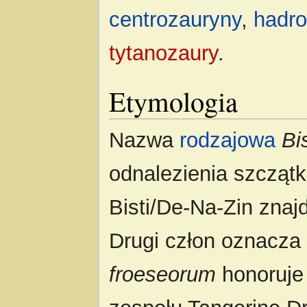
centrozauryny
,
hadro
tytanozaury
.
Etymologia
Nazwa
rodzajowa
Bi
odnalezienia szczątk
Bisti/De-Na-Zin znaj
Drugi człon oznacza 
froeseorum
honoruje 