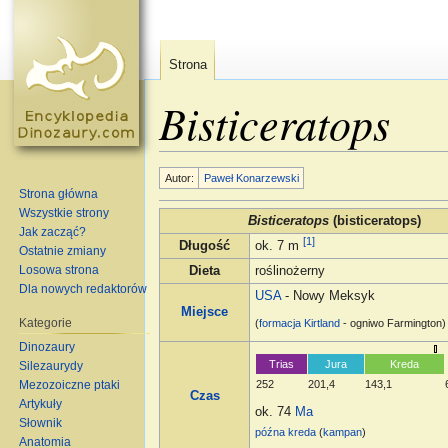
Strona
Bisticeratops
Skocz do:
nawigacja
,
szukaj
Autor:
Paweł Konarzewski
Strona główna
Wszystkie strony
Bisticeratops
(bisticeratops)
Jak zacząć?
[1]
Długość
ok. 7 m
Ostatnie zmiany
Losowa strona
Dieta
roślinożerny
Dla nowych redaktorów
USA
- Nowy Meksyk
Miejsce
Kategorie
(
formacja
Kirtland
- ogniwo Farmington)
Dinozaury
Trias
Jura
Kreda
Silezaurydy
Mezozoiczne ptaki
252
201,4
143,1
Czas
Artykuły
ok. 74
Ma
Słownik
późna kreda
(
kampan
)
Anatomia