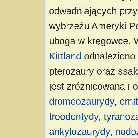
odwadniających prz
wybrzeżu Ameryki Pó
uboga w kręgowce. W
Kirtland
odnaleziono r
pterozaury oraz ssak
jest zróżnicowana i 
dromeozaurydy
,
orni
troodontydy
,
tyranoz
ankylozaurydy
,
nodo