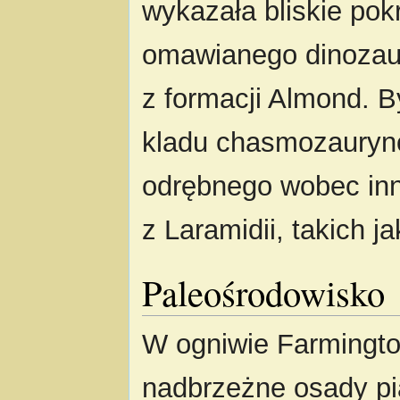
wykazała bliskie po
omawianego dinoza
z formacji Almond. 
kladu chasmozauryn
odrębnego wobec in
z Laramidii, takich j
Paleośrodowisko
W ogniwie Farmington
nadbrzeżne osady p