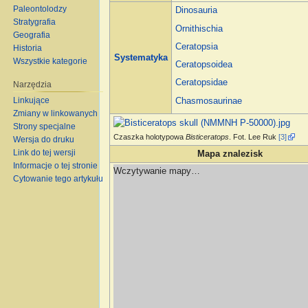
Paleontolodzy
Dinosauria
Stratygrafia
Ornithischia
Geografia
Ceratopsia
Historia
Systematyka
Wszystkie kategorie
Ceratopsoidea
Ceratopsidae
Narzędzia
Linkujące
Chasmosaurinae
Zmiany w linkowanych
Strony specjalne
Czaszka holotypowa
Bisticeratops
. Fot. Lee Ruk
[3]
Wersja do druku
Link do tej wersji
Mapa znalezisk
Informacje o tej stronie
Wczytywanie mapy…
Cytowanie tego artykułu