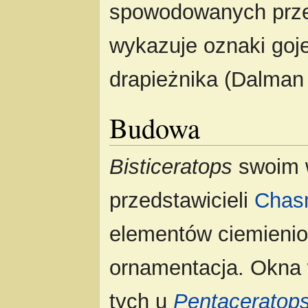
spowodowanych prz
wykazuje oznaki goje
drapieżnika (Dalman 
Budowa
Bisticeratops
swoim w
przedstawicieli
Chas
elementów ciemieniow
ornamentacja. Okna 
tych u
Pentaceratop