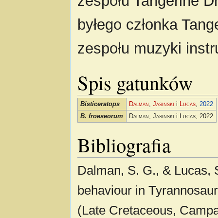
zespołu Tangerine D
byłego członka Tange
zespołu muzyki inst
Spis gatunków
Bisticeratops
Dalman
,
Jasinski
i
Lucas
,
2022
B. froeseorum
Dalman
,
Jasinski
i
Lucas
, 2022
Bibliografia
Dalman, S. G., & Lucas, 
behaviour in Tyrannosaur
(Late Cretaceous, Camp