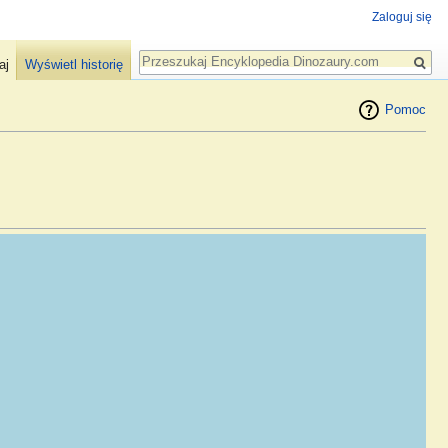
Zaloguj się
Szukaj
aj
Wyświetl historię
Pomoc