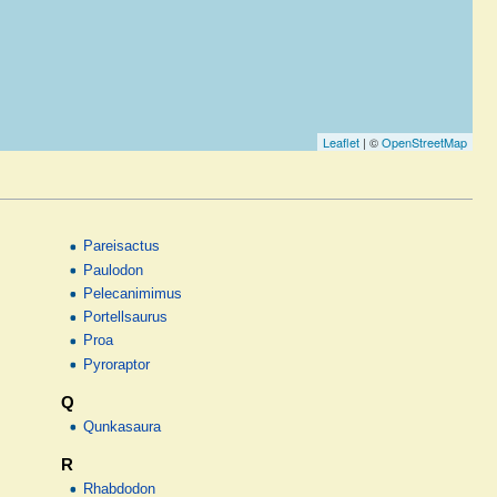
Leaflet
| ©
OpenStreetMap
Pareisactus
Paulodon
Pelecanimimus
Portellsaurus
Proa
Pyroraptor
Q
Qunkasaura
R
Rhabdodon