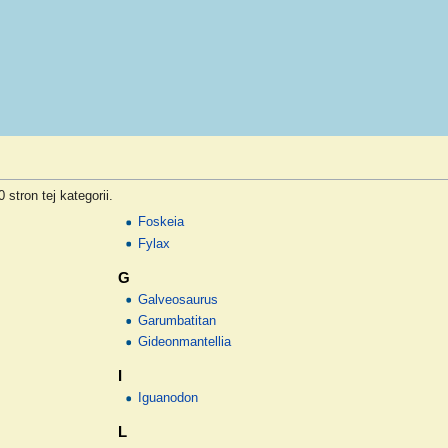
stron tej kategorii.
Foskeia
Fylax
G
Galveosaurus
Garumbatitan
Gideonmantellia
I
Iguanodon
L