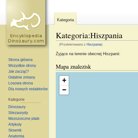
Kategoria
Kategoria:Hiszpania
(Przekierowano z
Hiszpania
)
Skocz do:
nawigacja
,
szukaj
Żyjące na terenie obecnej Hiszpanii:
Strona główna
Mapa znalezisk
Wszystkie strony
Jak zacząć?
Wczytywanie mapy…
Ostatnie zmiany
+
Losowa strona
−
Dla nowych redaktorów
Kategorie
Dinozaury
Silezaurydy
Mezozoiczne ptaki
Artykuły
Słownik
Anatomia