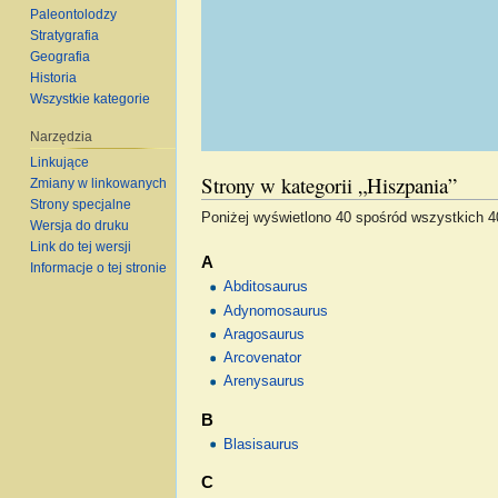
Paleontolodzy
Stratygrafia
Geografia
Historia
Wszystkie kategorie
Narzędzia
Linkujące
Strony w kategorii „Hiszpania”
Zmiany w linkowanych
Strony specjalne
Poniżej wyświetlono 40 spośród wszystkich 40 
Wersja do druku
Link do tej wersji
A
Informacje o tej stronie
Abditosaurus
Adynomosaurus
Aragosaurus
Arcovenator
Arenysaurus
B
Blasisaurus
C