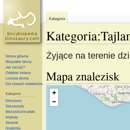
Kategoria
Kategoria:Tajla
Skocz do:
nawigacja
,
szukaj
Żyjące na terenie dzis
Strona główna
Wszystkie strony
Jak zacząć?
Mapa znalezisk
Ostatnie zmiany
Losowa strona
Dla nowych redaktorów
Wczytywanie mapy…
+
Kategorie
−
Dinozaury
Silezaurydy
Mezozoiczne ptaki
Artykuły
Słownik
Anatomia