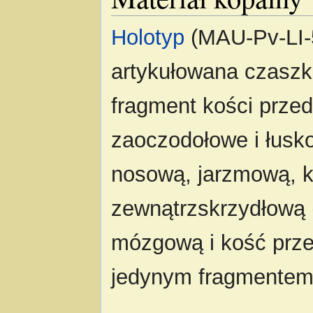
Holotyp
(MAU-Pv-LI-5
artykułowana czasz
fragment kości prze
zaoczodołowe i łusk
nosową, jarzmową, k
zewnątrzskrzydłową
mózgową i kość prz
jedynym fragmentem