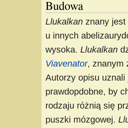
Budowa
Llukalkan
znany jest 
u innych abelizauryd
wysoka.
Llukalkan
dz
Viavenator
, znanym z
Autorzy opisu uznali
prawdopdobne, by ch
rodzaju różnią się 
puszki mózgowej.
Ll