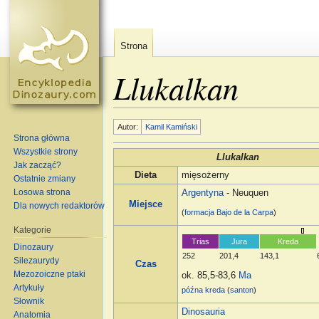
Strona
Llukalkan
Skocz do:
nawigacja
,
szukaj
Autor:
Kamil Kamiński
Strona główna
Wszystkie strony
Llukalkan
Jak zacząć?
Dieta
mięsożerny
Ostatnie zmiany
Losowa strona
Argentyna
- Neuquen
Miejsce
Dla nowych redaktorów
(
formacja
Bajo de la Carpa
)
Kategorie
Trias
Jura
Kreda
Dinozaury
252
201,4
143,1
Silezaurydy
Czas
Mezozoiczne ptaki
ok. 85,5-83,6
Ma
Artykuły
późna kreda
(
santon
)
Słownik
Dinosauria
Anatomia