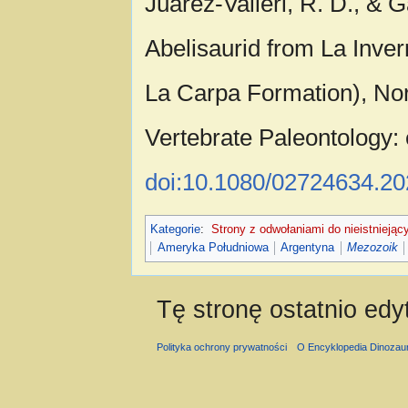
Juárez-Valieri, R. D., & 
Abelisaurid from La Inve
La Carpa Formation), Nor
Vertebrate Paleontology:
doi:10.1080/02724634.2
Kategorie
:
Strony z odwołaniami do nieistniejąc
Ameryka Południowa
Argentyna
Mezozoik
Tę stronę ostatnio ed
Polityka ochrony prywatności
O Encyklopedia Dinozau