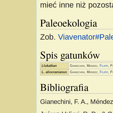
mieć inne niż pozost
Paleoekologia
Zob.
Viavenator#Pal
Spis gatunków
Llukalkan
Gianechini, Mendez,
Filippi
, P
L. aliocranianus
Gianechini, Mendez,
Filippi
, P
Bibliografia
Gianechini, F. A., Méndez,