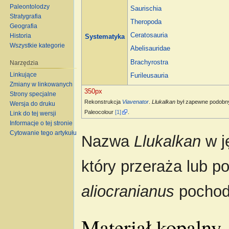
Paleontolodzy
Saurischia
Stratygrafia
Theropoda
Geografia
Ceratosauria
Historia
Systematyka
Wszystkie kategorie
Abelisauridae
Brachyrostra
Narzędzia
Linkujące
Furileusauria
Zmiany w linkowanych
350px
Strony specjalne
Rekonstrukcja
Viavenator
.
Llukalkan
był zapewne podobny
Wersja do druku
Paleocolour
[1]
.
Link do tej wersji
Informacje o tej stronie
Cytowanie tego artykułu
Nazwa
Llukalkan
w j
który przeraża lub p
aliocranianus
pochodz
Materiał kopalny