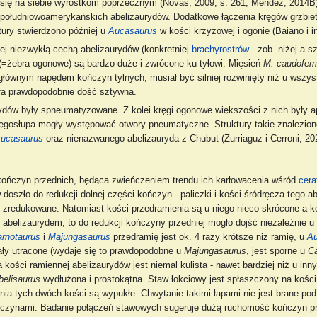
 się na siebie wyrostkom poprzecznym (Novas, 2009, s. 261; Méndez, 2014B
południowoamerykańskich abelizaurydów. Dodatkowe łączenia kręgów grzbie
uktury stwierdzono później u
Aucasaurus
w kości krzyżowej i ogonie (Baiano i in
iej niezwykłą cechą abelizaurydów (konkretniej
brachyrostrów
- zob. niżej a s
 (=żebra ogonowe) są bardzo duże i zwrócone ku tyłowi. Mięsień
M. caudofemo
głównym napędem kończyn tylnych, musiał być silniej rozwinięty niż u wszys
yła prawdopodobnie dość sztywna.
rydów były spneumatyzowane. Z kolei kręgi ogonowe większości z nich były
 kręgosłupa mogły występować otwory pneumatyczne. Struktury takie znalezio
ucasaurus
oraz nienazwanego abelizauryda z Chubut (Zurriaguz i Cerroni, 20
kończyn przednich, będąca zwieńczeniem trendu ich karłowacenia wśród
cera
w doszło do redukcji dolnej części kończyn - paliczki i kości śródręcza tego a
y zredukowane. Natomiast kości przedramienia są u niego nieco skrócone a 
t abelizaurydem, to do redukcji kończyny przedniej mogło dojść niezależnie u 
rnotaurus
i
Majungasaurus
przedramię jest ok. 4 razy krótsze niż ramię, u
Au
ały utracone (wydaje się to prawdopodobne u
Majungasaurus
, jest sporne u
Ca
kości ramiennej abelizaurydów jest niemal kulista - nawet bardziej niż u inny
belisaurus
wydłużona i prostokątna. Staw łokciowy jest spłaszczony na kości 
enia tych dwóch kości są wypukłe. Chwytanie takimi łapami nie jest brane po
czynami. Badanie połączeń stawowych sugeruje dużą ruchomość kończyn prz