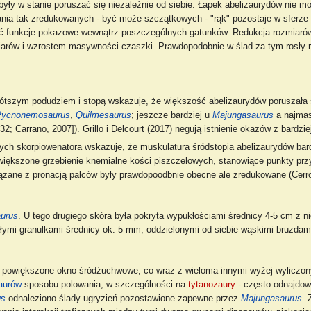
były w stanie poruszać się niezależnie od siebie. Łapek abelizaurydów nie 
ania tak zredukowanych - być może szczątkowych - "rąk" pozostaje w sferze
ić funkcje pokazowe wewnątrz poszczególnych gatunków. Redukcja rozmiaró
arów i wzrostem masywności czaszki. Prawdopodobnie w ślad za tym rosły 
rótszym podudziem i stopą wskazuje, że większość abelizaurydów poruszała 
Pycnonemosaurus
,
Quilmesaurus
; jeszcze bardziej u
Majungasaurus
a najmasy
2; Carrano, 2007]). Grillo i Delcourt (2017) negują istnienie okazów z bardz
ych skorpiowenatora wskazuje, że muskulatura śródstopia abelizaurydów bard
owiększone grzebienie knemialne kości piszczelowych, stanowiące punkty prz
zane z pronacją palców były prawdopoodbnie obecne ale zredukowane (Cerroni
aurus
. U tego drugiego skóra była pokryta wypukłościami średnicy 4-5 cm z n
małymi granulkami średnicy ok. 5 mm, oddzielonymi od siebie wąskimi bruzdam
 i powiększone okno śródżuchwowe, co wraz z wieloma innymi wyżej wylicz
aurów
sposobu polowania, w szczególności na
tytanozaury
- często odnajdo
us
odnaleziono ślady ugryzień pozostawione zapewne przez
Majungasaurus
. 