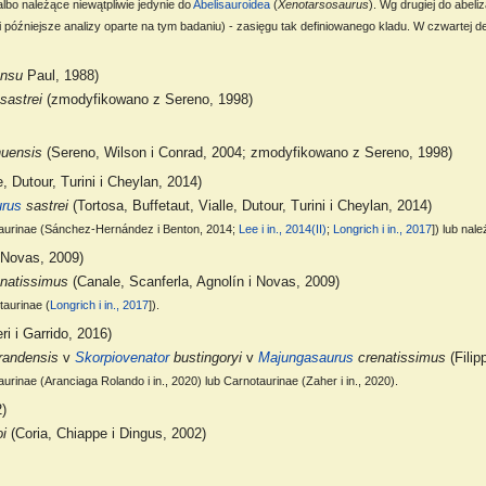
albo należące niewątpliwie jedynie do
Abelisauroidea
(
Xenotarsosaurus
). Wg drugiej do abel
i późniejsze analizy oparte na tym badaniu) - zasięgu tak definiowanego kladu. W czwartej de
ensu
Paul, 1988)
sastrei
(zmodyfikowano z Sereno, 1998)
uensis
(Sereno, Wilson i Conrad, 2004; zmodyfikowano z Sereno, 1998)
e, Dutour, Turini i Cheylan, 2014)
urus
sastrei
(Tortosa, Buffetaut, Vialle, Dutour, Turini i Cheylan, 2014)
aurinae (Sánchez-Hernández i Benton, 2014;
Lee i in., 2014(II)
;
Longrich i in., 2017
]) lub nal
 Novas, 2009)
natissimus
(Canale, Scanferla, Agnolín i Novas, 2009)
aurinae (
Longrich i in., 2017
]).
ri i Garrido, 2016)
andensis
v
Skorpiovenator
bustingoryi
v
Majungasaurus
crenatissimus
(Filip
aurinae (Aranciaga Rolando i in., 2020) lub Carnotaurinae (Zaher i in., 2020).
2)
oi
(Coria, Chiappe i Dingus, 2002)