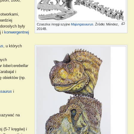
mpson, 2008;
 otworkami,
ardziej
Czaszka i kręgi szyjne
Majungasaurus
. Źródło: Méndez,
dorosłych były
2014B.
j i
konwergentnej
us
, u których
nych
ar lobe/cerebellar
arabajal i
 obiektów (np.
saurus
i
skazywać na
 (5-7 kręgów) i