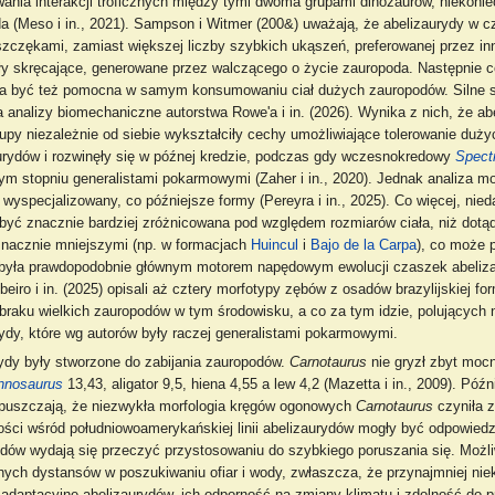
ia interakcji troficznych między tymi dwoma grupami dinozaurów, niekonie
a (Meso i in., 2021). Sampson i Witmer (200&) uważają, że abelizaurydy w cza
 szczękami, zamiast większej liczby szybkich ukąszeń, preferowanej przez i
ły skręcające, generowane przez walczącego o życie zauropoda. Następnie cof
ła być też pomocna w samym konsumowaniu ciał dużych zauropodów. Silne sk
nalizy biomechaniczne autorstwa Rowe'a i in. (2026). Wynika z nich, że abe
 grupy niezależnie od siebie wykształciły cechy umożliwiające tolerowanie d
rydów i rozwinęły się w późnej kredzie, podczas gdy wczesnokredowy
Spect
ym stopniu generalistami pokarmowymi (Zaher i in., 2020). Jednak analiza 
wyspecjalizowany, co późniejsze formy (Pereyra i in., 2025). Co więcej, nie
 być znacznie bardziej zróżnicowana pod względem rozmiarów ciała, niż dot
znacznie mniejszymi (np. w formacjach
Huincul
i
Bajo de la Carpa
), co może 
 była prawdopodobnie głównym motorem napędowym ewolucji czaszek abelizau
Ribeiro i in. (2025) opisali aż cztery morfotypy zębów z osadów brazylijskiej
braku wielkich zauropodów w tym środowisku, a co za tym idzie, polujących 
ydy, które wg autorów były raczej generalistami pokarmowymi.
ydy były stworzone do zabijania zauropodów.
Carnotaurus
nie gryzł zbyt mocn
nnosaurus
13,43, aligator 9,5, hiena 4,55 a lew 4,2 (Mazetta i in., 2009). P
rzypuszczają, że niezwykła morfologia kręgów ogonowych
Carnotaurus
czyniła z
ści wśród południowoamerykańskiej linii abelizaurydów mogły być odpowiedz
urydów wydają się przeczyć przystosowaniu do szybkiego poruszania się. Moż
ych dystansów w poszukiwaniu ofiar i wody, zwłaszcza, że przynajmniej niektór