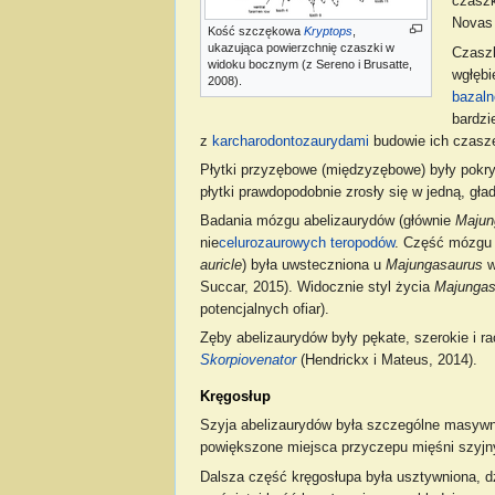
czaszk
Novas i
Kość szczękowa
Kryptops
,
ukazująca powierzchnię czaszki w
Czasz
widoku bocznym (z Sereno i Brusatte,
wgłębi
2008).
bazaln
bardzi
z
karcharodontozaurydami
budowie ich czas
Płytki przyzębowe (międzyzębowe) były pokr
płytki prawdopodobnie zrosły się w jedną, gła
Badania mózgu abelizaurydów (głównie
Majun
nie
celurozaurowych
teropodów
. Część mózgu 
auricle
) była uwsteczniona u
Majungasaurus
w
Succar, 2015). Widocznie styl życia
Majungas
potencjalnych ofiar).
Zęby abelizaurydów były pękate, szerokie i ra
Skorpiovenator
(Hendrickx i Mateus, 2014).
Kręgosłup
Szyja abelizaurydów była szczególne masywn
powiększone miejsca przyczepu mięśni szyjny
Dalsza część kręgosłupa była usztywniona, dz