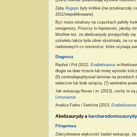
(2024) również podkreślają wysokie zdolności
Zęby
Rugops
były krótkie (nie przekraczały
2011/niepublikowane).
Być może struktury na czaszkach pełniły funk
ontogenezy. Przeczy to hipotezom, jakoby st
Możliwe też, że abelizaurydy przepychały się
szkieletu także była silnie skostniała, na c
nadosiowych co nosorożce, które używają swo
Diagnoza
Rauhut i Pol (2012;
Eoabelisaurus
w Abelisaur
długie na dwie trzecie lub mniej wyrostki ko
(5)
centrodiapophyseal laminae
na przednich 
widoczne lub brak wcięcia, (7) wentralne po
Jak wskazują Novas i in. (2013), cechy te są
Limusaurus
.
Analiza Farke i Serticha (2013;
Eoabelisaurus
Abelizaurydy a
karcharodontozaurydy
Filogeneza
Zdecydowana większość badań wskazuje, że 