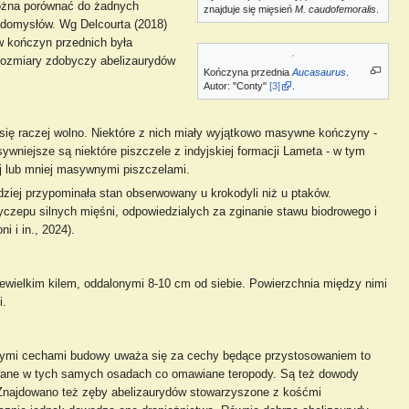
można porównać do żadnych
znajduje się mięsień
M. caudofemoralis
.
 domysłów. Wg Delcourta (2018)
w kończyn przednich była
rozmiary zdobyczy abelizaurydów
Kończyna przednia
Aucasaurus
.
Autor: "Conty"
[3]
.
się raczej wolno. Niektóre z nich miały wyjątkowo masywne kończyny -
wniejsze są niektóre piszczele z indyjskiej formacji Lameta - w tym
iej lub mniej masywnymi piszczelami.
ziej przypominała stan obserwowany u krokodyli niż u ptaków.
yczepu silnych mięśni, odpowiedzialych za zginanie stawu biodrowego i
 i in., 2024).
iewielkim kilem, oddalonymi 8-10 cm od siebie. Powierzchnia między nimi
i.
onymi cechami budowy uważa się za cechy będące przystosowaniem to
wane w tych samych osadach co omawiane teropody. Są też dowody
Znajdowano też zęby abelizaurydów stowarzyszone z kośćmi