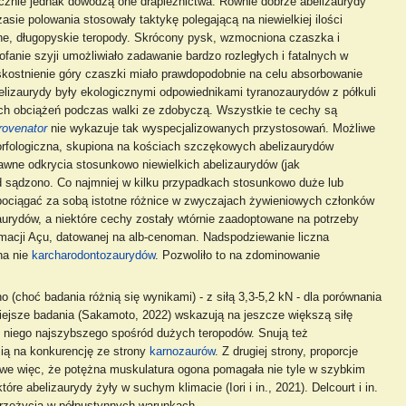
cznie jednak dowodzą one drapieżnictwa. Równie dobrze abelizaurydy
sie polowania stosowały taktykę polegającą na niewielkiej ilości
nne, długopyskie teropody. Skrócony pysk, wzmocniona czaszka i
anie szyji umożliwiało zadawanie bardzo rozległych i fatalnych w
ostnienie góry czaszki miało prawdopodobnie na celu absorbowanie
lizaurydy były ekologicznymi odpowiednikami tyranozaurydów z półkuli
użych obciążeń podczas walki ze zdobyczą. Wszystkie te cechy są
rovenator
nie wykazuje tak wyspecjalizowanych przystosowań. Możliwe
morfologiczna, skupiona na kościach szczękowych abelizaurydów
dawne odkrycia stosunkowo niewielkich abelizaurydów (jak
ąd sądzono. Co najmniej w kilku przypadkach stosunkowo duże lub
pociągać za sobą istotne różnice w zwyczajach żywieniowych członków
rydów, a niektóre cechy zostały wtórnie zaadoptowane na potrzeby
 formacji Açu, datowanej na alb-cenoman. Nadspodziewanie liczna
na nie
karcharodontozaurydów
. Pozwoliło to na zdominowanie
o (choć badania różnią się wynikami) - z siłą 3,3-5,2 kN - dla porównania
óźniejsze badania (Sakamoto, 2022) wskazują na jeszcze większą siłę
 niego najszybszego spośród dużych teropodów. Snują też
ią na konkurencję ze strony
karnozaurów
. Z drugiej strony, proporcje
liwe więc, że potężna muskulatura ogona pomagała nie tyle w szybkim
e abelizaurydy żyły w suchym klimacie (Iori i in., 2021). Delcourt i in.