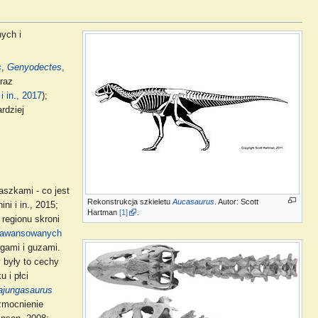
nych i
s
,
Genyodectes
,
raz
i in., 2017
);
rdziej
szkami - co jest
Rekonstrukcja szkieletu
Aucasaurus
. Autor: Scott
i i in., 2015;
Hartman
[1]
.
regionu skroni
awansowanych
ogami i guzami.
 były to cechy
 i płci
jungasaurus
zmocnienie