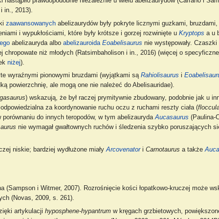
i nastąpiło prawdopodobnie niezależnie u wielu abelizaurydów (Carrano i Sa
 in., 2013).
ki
zaawansowanych
abelizaurydów były pokryte licznymi guzkami, bruzdami,
eniami i wypukłościami, które były krótsze i gorzej rozwinięte u
Kryptops
a u b
ego
abelizauryda albo
abelizauroida
Eoabelisaurus
nie występowały. Czaszki 
ej chropowate niż młodych (Ratsimbaholison i in., 2016) (więcej o specyficzne
zek
niżej
).
yte wyraźnymi pionowymi bruzdami (wyjątkami są
Rahiolisaurus
i
Eoabelisaur
dką powierzchnię, ale mogą one nie należeć do Abelisauridae).
gasaurus
) wskazują, że był raczej prymitywnie zbudowany, podobnie jak u in
odpowiedzialna za koordynowanie ruchu oczu z ruchami reszty ciała (
floccul
 porównaniu do innych teropodów, w tym abelizauryda
Aucasaurus
(Paulina-C
aurus
nie wymagał gwałtownych ruchów i śledzenia szybko poruszających się
czej niskie; bardziej wydłużone miały
Arcovenator
i
Carnotaurus
a także
Auca
a (Sampson i Witmer, 2007). Rozrośnięcie kości łopatkowo-kruczej może w
ch (Novas, 2009, s. 261).
ięki artykulacji
hyposphene-hypantrum
w kręgach grzbietowych, powiększonej