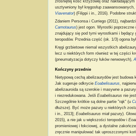
zrośniętej kość krzyżowej oraz nakładającym
usztywniony był kręgosłup zaawansowanych, 
Viavenator
) (Filippi i in., 2016). Podobne str
Zdaniem Personsa i Curriego (2011), najbardz
Carnotaurus
) jest ogon. Wyrostki poprzeczne
znajdujący się pod tymi wyrostkami i będący 
teropodów. Przednia część (ok. 1/3) ogona b
Kręgi grzbietowe niemal wszystkich abelizau
lecz u niektórych form również w tej części
(pneumatyzacja dotyczy łuków nerwowych),
A
Kończyny przednie
Nietypową cechą abelizaurydów jest budowa 
Jak sugeruje odkrycie
Eoabelisaurus
, najpier
abelizauroida są szerokie i masywne a pazur
i niezredukowana. Jeśli
Eoabelisaurus
nie jes
Szczególnie krótkie są dolne partie "rąk" (u
Ca
dłuższe). Być może pazury u niektórych zost
i in., 2013];
Eoabelisaurus
miał pazury). Głowa 
2015), a nie jak u większości teropodów i
Eoa
promieniowej i łokciowej, a dystalne zakończ
zręcznie manipulować tak uproszczonymi koń