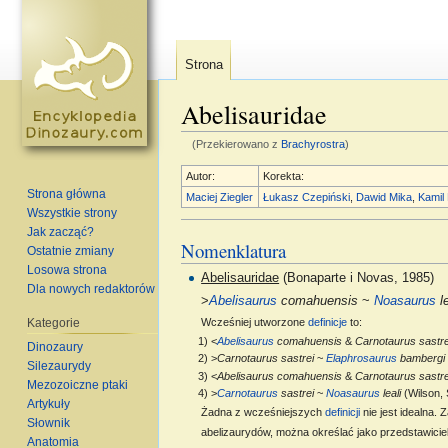
Strona
Abelisauridae
(Przekierowano z
Brachyrostra
)
Skocz do:
nawigacja
,
szukaj
Autor:
Korekta:
Strona główna
Maciej Ziegler
Łukasz Czepiński
,
Dawid Mika
,
Kamil
Wszystkie strony
Jak zacząć?
Nomenklatura
Ostatnie zmiany
Losowa strona
Abelisauridae
(Bonaparte i Novas, 1985)
Dla nowych redaktorów
>
Abelisaurus
comahuensis
~
Noasaurus
le
Kategorie
Wcześniej utworzone
definicje
to:
1) <
Abelisaurus
comahuensis
&
Carnotaurus sastre
Dinozaury
2) >
Carnotaurus sastrei
~
Elaphrosaurus
bambergi
Silezaurydy
3) <
Abelisaurus comahuensis
&
Carnotaurus sastre
Mezozoiczne ptaki
4) >
Carnotaurus
sastrei
~
Noasaurus
leali
(Wilson, 
Artykuły
Żadna z wcześniejszych
definicji
nie jest idealna. 
Słownik
abelizaurydów, można określać jako przedstawiciel
Anatomia