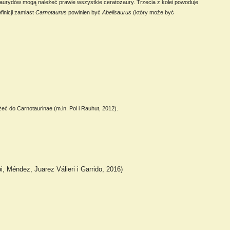
izaurydów mogą należeć prawie wszystkie ceratozaury. Trzecia z kolei powoduje
finicji zamiast
Carnotaurus
powinien być
Abelisaurus
(który może być
eżeć do Carnotaurinae (m.in. Pol i Rauhut, 2012).
pi, Méndez, Juarez Válieri i Garrido, 2016)