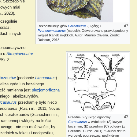
). Szczególnie
towych miał
., 2023).
zczególnie
Rekonstrukcja głów
Carnotaurus
(u góry) i
ralis
,
Pycnonemosaurus
(na dole). Odwzorowano prawdopodobny
tkich innych
wygląd tkanek miękkich. Autor: Maurilio Oliveira. Źródło:
Delcourt, 2018.
 apneumatyczne,
no u
Skorpiovenator
25). Z
tozaurów
(podobnie
Limusaurus
).
belizauryda lub bazalnego
kość ramienna jest
plezjomorficzna
niego i abelizaurydów.
casaurus
przedramię było nieco
rnotaurus
[Ruiz i in., 2011; Novas
ch ceratozaurów (Gianechini i in.,
Przedni (6-ty) kręg ogonowy
ramiennej i wklęsły na kości
Carnotaurus
w widokach: (A) lewym
bocznym, (B) przednim (C) od góry (z
d uwagę - nie ma możliwości, by
Persons i Currie, 2011). "Caudal rib" to
ednich w łokciu i nadgarstku,
wyrostek poprzeczny, pod którym