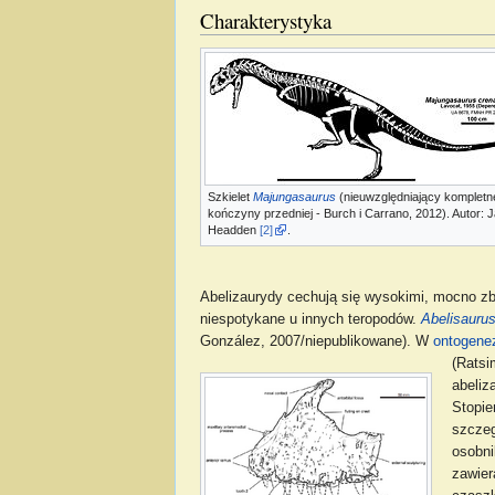
Charakterystyka
Szkielet
Majungasaurus
(nieuwzględniający kompletn
kończyny przedniej - Burch i Carrano, 2012). Autor: 
Headden
[2]
.
Abelizaurydy cechują się wysokimi, mocno zb
niespotykane u innych teropodów.
Abelisauru
González, 2007/niepublikowane). W
ontogene
(Ratsi
abeliz
Stopie
szczeg
osobni
zawier