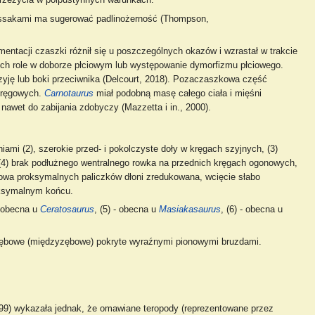
 przeżycia w półpustynnych warunkach.
mi ssakami ma sugerować padlinożerność (Thompson,
entacji czaszki różnił się u poszczególnych okazów i wzrastał w trakcie
 ich role w doborze płciowym lub występowanie dymorfizmu płciowego.
zyję lub boki przeciwnika (Delcourt, 2018). Pozaczaszkowa część
 kręgowych.
Carnotaurus
miał podobną masę całego ciała i mięśni
awet do zabijania zdobyczy (Mazzetta i in., 2000).
iami (2), szerokie przed- i pokolczyste doły w kręgach szyjnych, (3)
 (4) brak podłużnego wentralnego rowka na przednich kręgach ogonowych,
owa proksymalnych paliczków dłoni zredukowana, wcięcie słabo
roksymalnym końcu.
- obecna u
Ceratosaurus
, (5) - obecna u
Masiakasaurus
, (6) - obecna u
yzębowe (międzyzębowe) pokryte wyraźnymi pionowymi bruzdami.
999) wykazała jednak, że omawiane teropody (reprezentowane przez