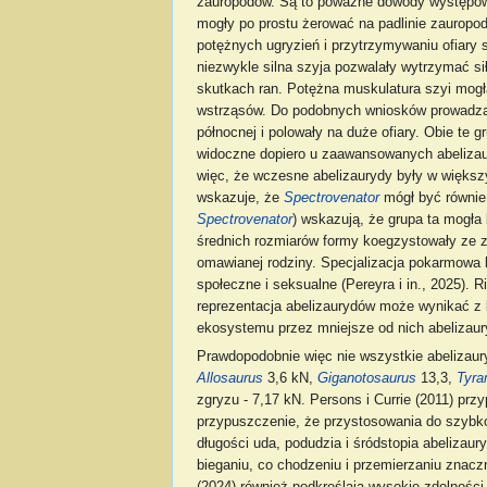
zauropodów. Są to poważne dowody występowan
mogły po prostu żerować na padlinie zauropod
potężnych ugryzień i przytrzymywaniu ofiary
niezwykle silna szyja pozwalały wytrzymać si
skutkach ran. Potężna muskulatura szyi mog
wstrząsów. Do podobnych wniosków prowadza a
północnej i polowały na duże ofiary. Obie te
widoczne dopiero u zaawansowanych abelizau
więc, że wczesne abelizaurydy były w większ
wskazuje, że
Spectrovenator
mógł być równie 
Spectrovenator
) wskazują, że grupa ta mogła
średnich rozmiarów formy koegzystowały ze 
omawianej rodziny. Specjalizacja pokarmowa
społeczne i seksualne (Pereyra i in., 2025). 
reprezentacja abelizaurydów może wynikać z 
ekosystemu przez mniejsze od nich abelizaur
Prawdopodobnie więc nie wszystkie abelizaur
Allosaurus
3,6 kN,
Giganotosaurus
13,3,
Tyra
zgryzu - 7,17 kN. Persons i Currie (2011) p
przypuszczenie, że przystosowania do szybko
długości uda, podudzia i śródstopia abeliza
bieganiu, co chodzeniu i przemierzaniu znaczn