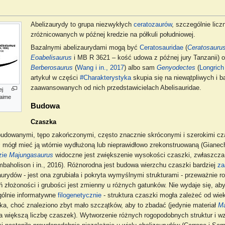
Abelizaurydy to grupa niezwykłych
ceratozaurów
, szczególnie licz
zróżnicowanych w późnej kredzie na półkuli południowej.
Bazalnymi abelizaurydami mogą być
Ceratosauridae
(
Ceratosauru
Eoabelisaurus
i MB R 3621 – kość udowa z późnej jury Tanzanii) o
Berberosaurus
(
Wang i in., 2017
) albo sam
Genyodectes
(
Longrich 
artykuł w części
#Charakterystyka
skupia się na niewątpliwych i ba
zaawansowanych od nich przedstawicielach Abelisauridae.
ej
Jaime
Budowa
Czaszka
udowanymi, tępo zakończonymi, często znacznie skróconymi i szerokimi cza
s
mógł mieć ją wtórnie wydłużoną lub nieprawidłowo zrekonstruowaną (Gianechin
zie
Majungasaurus
widoczne jest zwiększenie wysokości czaszki, zwłaszcza 
mbaholison i in., 2016). Różnorodna jest budowa wierzchu czaszki bardziej
za
aurydów - jest ona zgrubiała i pokryta wymyślnymi strukturami - przeważnie r
ń złożoności i grubości jest zmienny u różnych gatunków. Nie wydaje się, aby
ólnie informatywne
filogenetycznie
- struktura czaszki mogła zależeć od wieku
ka, choć znaleziono zbyt mało szczątków, aby to zbadać (jedynie materiał
Ma
a większą liczbę czaszek). Wytworzenie różnych rogopodobnych struktur i w