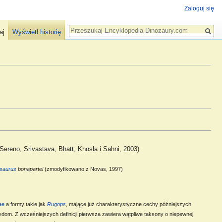
Zaloguj się
Szukaj
aj
Wyświetl historię
 Sereno, Srivastava, Bhatt, Khosla i Sahni, 2003)
saurus
bonapartei
(zmodyfikowano z Novas, 1997)
ae
a formy takie jak
Rugops
, mające już charakterystyczne cechy późniejszych
dom. Z wcześniejszych definicji pierwsza zawiera wątpliwe taksony o niepewnej