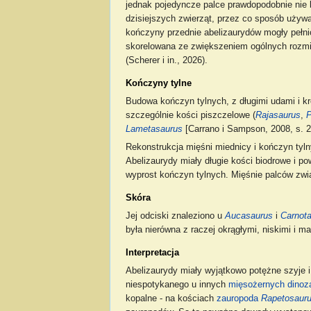
jednak pojedyncze palce prawdopodobnie nie 
dzisiejszych zwierząt, przez co sposób używ
kończyny przednie abelizaurydów mogły pełn
skorelowana ze zwiększeniem ogólnych rozmi
(Scherer i in., 2026).
Kończyny tylne
Budowa kończyn tylnych, z długimi udami i k
szczególnie kości piszczelowe (
Rajasaurus
,
Lametasaurus
[Carrano i Sampson, 2008, s. 23
Rekonstrukcja mięśni miednicy i kończyn tyln
Abelizaurydy miały długie kości biodrowe i p
wyprost kończyn tylnych. Mięśnie palców zwią
Skóra
Jej odciski znaleziono u
Aucasaurus
i
Carnot
była nierówna z raczej okrągłymi, niskimi i 
Interpretacja
Abelizaurydy miały wyjątkowo potężne szyje
niespotykanego u innych
mięsożernych dinoz
kopalne - na kościach
zauropoda
Rapetosaur