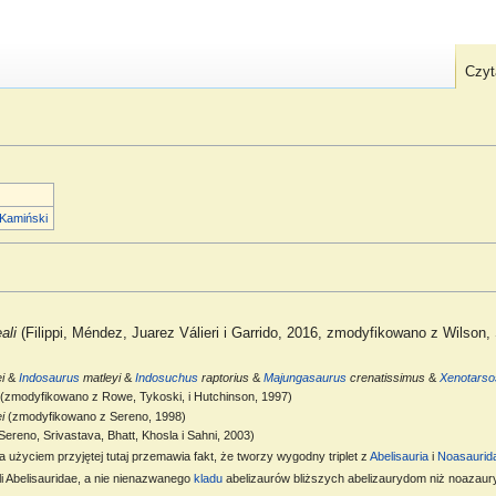
Czyt
 Kamiński
ali
(Filippi, Méndez, Juarez Válieri i Garrido, 2016, zmodyfikowano z Wilson,
i
&
Indosaurus
matleyi
&
Indosuchus
raptorius
&
Majungasaurus
crenatissimus
&
Xenotarso
(zmodyfikowano z Rowe, Tykoski, i Hutchinson, 1997)
i
(zmodyfikowano z Sereno, 1998)
Sereno, Srivastava, Bhatt, Khosla i Sahni, 2003)
Za użyciem przyjętej tutaj przemawia fakt, że tworzy wygodny triplet z
Abelisauria
i
Noasaurid
i Abelisauridae, a nie nienazwanego
kladu
abelizaurów bliższych abelizaurydom niż noazaury