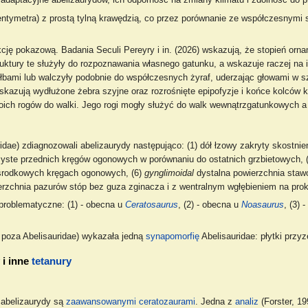
 adaptacyjne abelizaurydów, ich odporność na zmiany klimatu i zdolność do
 centymetra) z prostą tylną krawędzią, co przez porównanie ze współczesny
cję pokazową. Badania Seculi Pereyry i in. (2026) wskazują, że stopień ornam
ruktury te służyły do rozpoznawania własnego gatunku, a wskazuje raczej na
 łbami lub walczyły podobnie do współczesnych żyraf, uderzając głowami w s
o wskazują wydłużone żebra szyjne oraz rozrośnięte epipofyzje i końce kolców
ich rogów do walki. Jego rogi mogły służyć do walk wewnątrzgatunkowych a n
idae) zdiagnozowali abelizaurydy następująco: (1) dół łzowy zakryty skostnien
lczyste przednich kręgów ogonowych w porównaniu do ostatnich grzbietowych,
środkowych kręgach ogonowych, (6)
gynglimoidal
dystalna powierzchnia staw
wierzchnia pazurów stóp bez guza zginacza i z wentralnym wgłębieniem na p
 problematyczne: (1) - obecna u
Ceratosaurus
, (2) - obecna u
Noasaurus
, (3) 
poza Abelisauridae) wykazała jedną
synapomorfię
Abelisauridae: płytki prz
i inne
tetanury
abelizaurydy są
zaawansowanymi
ceratozaurami
. Jedna z
analiz
(Forster, 1