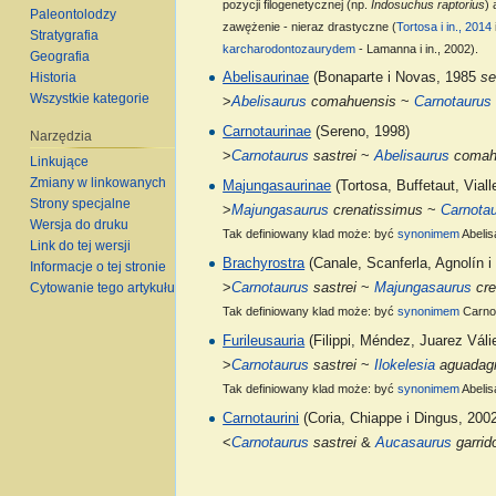
pozycji filogenetycznej (np.
Indosuchus raptorius
) 
Paleontolodzy
zawężenie - nieraz drastyczne (
Tortosa i in., 2014
Stratygrafia
karcharodontozaurydem
- Lamanna i in., 2002).
Geografia
Historia
Abelisaurinae
(Bonaparte i Novas, 1985
s
Wszystkie kategorie
>
Abelisaurus
comahuensis
~
Carnotaurus
Carnotaurinae
(Sereno, 1998)
Narzędzia
>
Carnotaurus
sastrei
~
Abelisaurus
comah
Linkujące
Zmiany w linkowanych
Majungasaurinae
(Tortosa, Buffetaut, Viall
Strony specjalne
>
Majungasaurus
crenatissimus
~
Carnota
Wersja do druku
Tak definiowany klad może: być
synonimem
Abelis
Link do tej wersji
Brachyrostra
(Canale, Scanferla, Agnolín i
Informacje o tej stronie
>
Carnotaurus
sastrei
~
Majungasaurus
cre
Cytowanie tego artykułu
Tak definiowany klad może: być
synonimem
Carnot
Furileusauria
(Filippi, Méndez, Juarez Válie
>
Carnotaurus
sastrei
~
Ilokelesia
aguadagr
Tak definiowany klad może: być
synonimem
Abelis
Carnotaurini
(Coria, Chiappe i Dingus, 200
<
Carnotaurus
sastrei
&
Aucasaurus
garrid