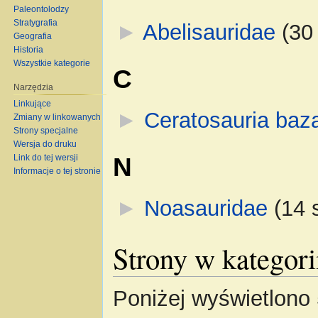
Paleontolodzy
Stratygrafia
►
Abelisauridae
‎
(30 
Geografia
Historia
Wszystkie kategorie
C
Narzędzia
Linkujące
►
Ceratosauria baz
Zmiany w linkowanych
Strony specjalne
Wersja do druku
N
Link do tej wersji
Informacje o tej stronie
►
Noasauridae
‎
(14 s
Strony w kategori
Poniżej wyświetlono 