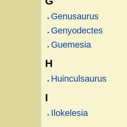
G
Genusaurus
Genyodectes
Guemesia
H
Huinculsaurus
I
Ilokelesia