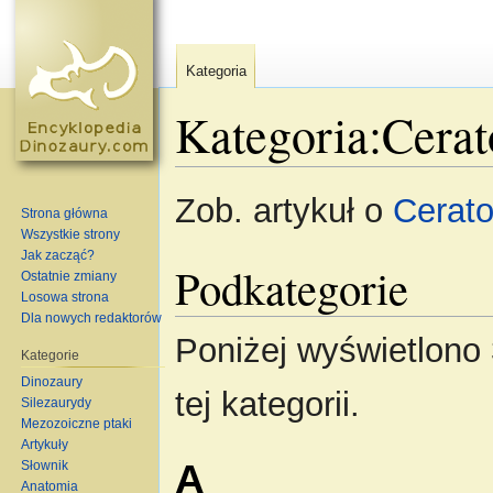
Kategoria
Kategoria:Cerat
Skocz do:
nawigacja
,
szukaj
Zob. artykuł o
Cerato
Strona główna
Wszystkie strony
Jak zacząć?
Podkategorie
Ostatnie zmiany
Losowa strona
Dla nowych redaktorów
Poniżej wyświetlono 
Kategorie
Dinozaury
tej kategorii.
Silezaurydy
Mezozoiczne ptaki
Artykuły
A
Słownik
Anatomia