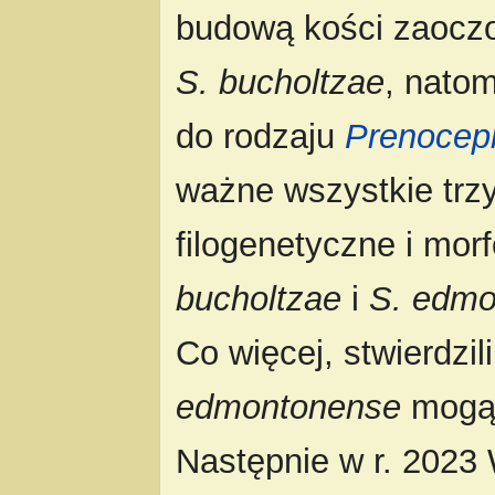
budową kości zaoczo
S. bucholtzae
, natom
do rodzaju
Prenocep
ważne wszystkie trzy
filogenetyczne i mor
bucholtzae
i
S. edmo
Co więcej, stwierdzil
edmontonense
mogą 
Następnie w r. 2023 