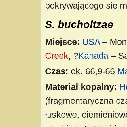
pokrywającego się ma
S. bucholtzae
Miejsce:
USA
– Mon
Creek
, ?
Kanada
– Sa
Czas:
ok. 66,9-66
M
Materiał kopalny:
H
(fragmentaryczna cz
łuskowe, ciemieniowe