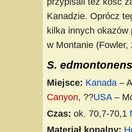
przypisali też kość
Kanadzie. Oprócz t
kilka innych okazów
w Montanie (Fowler, 
S. edmontonen
Miejsce:
Kanada
– A
Canyon
, ??
USA
– Mo
Czas:
ok. 70,7-70,1
Materiał kopalny:
H