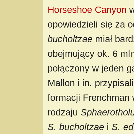
Horseshoe Canyon
w
opowiedzieli się za 
bucholtzae
miał bard
obejmujący ok. 6 mln 
połączony w jeden g
Mallon i in. przypisal
formacji Frenchman 
rodzaju
Sphaerothol
S. bucholtzae
i
S. e