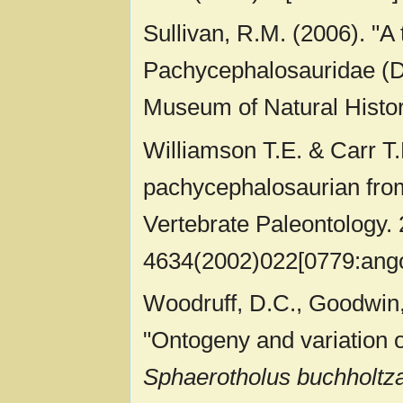
Sullivan, R.M. (2006). "A
Pachycephalosauridae (Di
Museum of Natural Histor
Williamson T.E. & Carr T.
pachycephalosaurian from
Vertebrate Paleontology. 
4634(2002)022[0779:ango
Woodruff, D.C., Goodwin,
"Ontogeny and variation 
Sphaerotholus buchholtz