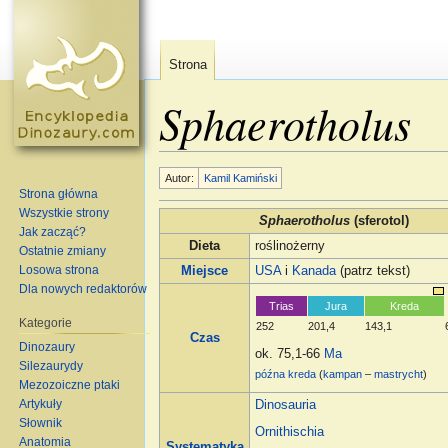
Strona
Sphaerotholus
Skocz do:
nawigacja
,
szukaj
Autor:
Kamil Kamiński
Strona główna
Wszystkie strony
Sphaerotholus
(sferotol)
Jak zacząć?
Dieta
roślinożerny
Ostatnie zmiany
Losowa strona
Miejsce
USA
i
Kanada
(patrz tekst)
Dla nowych redaktorów
Trias
Jura
Kreda
Kategorie
252
201,4
143,1
Czas
Dinozaury
ok. 75,1-66
Ma
Silezaurydy
późna kreda
(
kampan
–
mastrycht
)
Mezozoiczne ptaki
Artykuły
Dinosauria
Słownik
Ornithischia
Anatomia
Systematyka