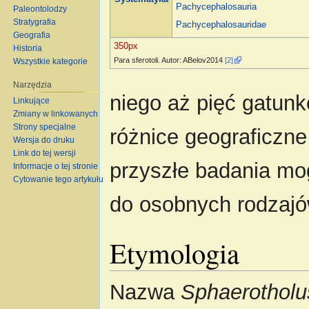
Pachycephalosauria
Paleontolodzy
Stratygrafia
Pachycephalosauridae
Geografia
350px
Historia
Para sferotoli. Autor: ABelov2014
[2]
Wszystkie kategorie
Narzędzia
niego aż pięć gatun
Linkujące
Zmiany w linkowanych
Strony specjalne
różnice geograficzne 
Wersja do druku
Link do tej wersji
przyszłe badania mo
Informacje o tej stronie
Cytowanie tego artykułu
do osobnych rodzajó
Etymologia
Nazwa
Sphaerotholu