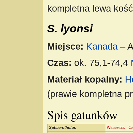
kompletna lewa kość
S. lyonsi
Miejsce:
Kanada
– A
Czas:
ok. 75,1-74,4
Materiał kopalny:
H
(prawie kompletna p
Spis gatunków
Sphaerotholus
Williamson
i
Ca