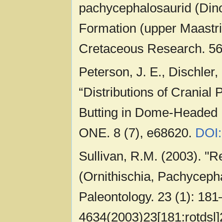
pachycephalosaurid (Dino
Formation (upper Maastr
Cretaceous Research. 5
Peterson, J. E., Dischler,
“Distributions of Cranial
Butting in Dome-Headed 
ONE. 8 (7), e68620.
DOI:
Sullivan, R.M. (2003). "R
(Ornithischia, Pachycepha
Paleontology. 23 (1): 181
4634(2003)23[181:rotdsl]2