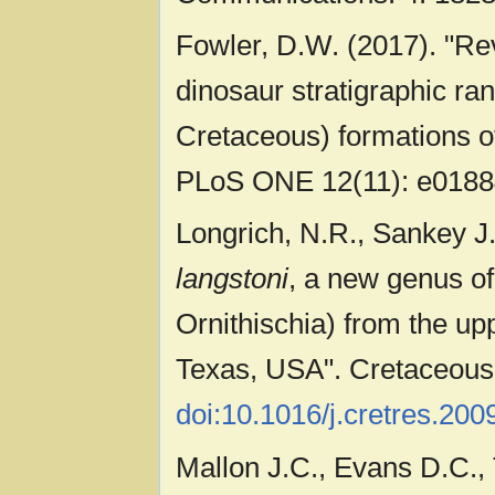
Fowler, D.W. (2017). "Re
dinosaur stratigraphic ra
Cretaceous) formations of
PLoS ONE 12(11): e018
Longrich, N.R., Sankey J.
langstoni
, a new genus o
Ornithischia) from the u
Texas, USA". Cretaceous
doi:10.1016/j.cretres.200
Mallon J.C., Evans D.C., 