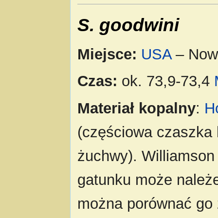
S. goodwini
Miejsce:
USA
– Now
Czas:
ok. 73,9-73,4
Materiał kopalny
:
H
(częściowa czaszka b
żuchwy). Williamson 
gatunku może należe
można porównać go 