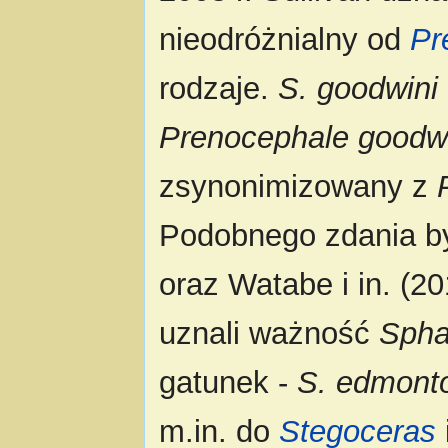
nieodróżnialny od
Pr
rodzaje.
S. goodwini
Prenocephale goodw
zsynonimizowany z
Podobnego zdania byli
oraz Watabe i in. (20
uznali ważność
Spha
gatunek -
S. edmont
m.in. do
Stegoceras