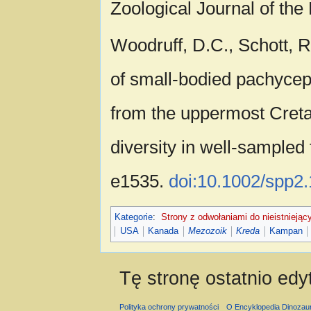
Zoological Journal of the 
Woodruff, D.C., Schott, 
of small‐bodied pachycep
from the uppermost Cret
diversity in well‐sampled
e1535.
doi:10.1002/spp2
Kategorie
:
Strony z odwołaniami do nieistniejąc
USA
Kanada
Mezozoik
Kreda
Kampan
Tę stronę ostatnio ed
Polityka ochrony prywatności
O Encyklopedia Dinozau