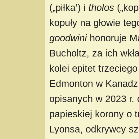
(„piłka’) i
tholos
(„kop
kopuły na głowie teg
goodwini
honoruje M
Bucholtz, za ich wk
kolei epitet trzecie
Edmonton w Kanadzie
opisanych w 2023 r. 
papieskiej korony o
Lyonsa, odkrywcy s