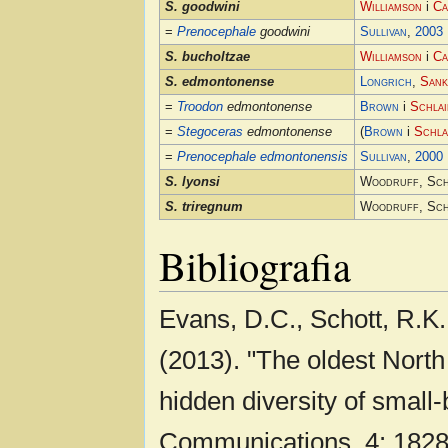
S. goodwini
Williamson
i
Ca
=
Prenocephale
goodwini
Sullivan
,
2003
S. bucholtzae
Williamson
i
Ca
S. edmontonense
Longrich
,
Sank
=
Troodon
edmontonense
Brown
i
Schlai
=
Stegoceras
edmontonense
(
Brown
i
Schla
=
Prenocephale edmontonensis
Sullivan
,
2000
S. lyonsi
Woodruff, Sc
S. triregnum
Woodruff, Sc
Bibliografia
Evans, D.C., Schott, R.K
(2013). "The oldest Nort
hidden diversity of small
Communications. 4: 182