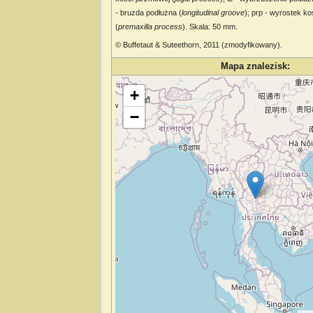
- bruzda podłużna (
longitudinal groove
); prp - wyrostek k
(
premaxilla process
). Skala: 50 mm.
© Buffetaut & Suteethorn, 2011 (zmodyfikowany).
Mapa znalezisk:
Wczytywanie mapy…
+
−