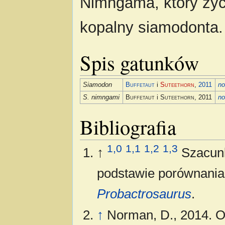
Nimngama, który życ
kopalny siamodonta.
Spis gatunków
Siamodon
Buffetaut
i
Suteethorn
,
2011
n
S. nimngami
Buffetaut
i
Suteethorn
, 2011
n
Bibliografia
1,0
1,1
1,2
1,3
↑
Szacunk
podstawie porównani
Probactrosaurus
.
↑
Norman, D., 2014. On