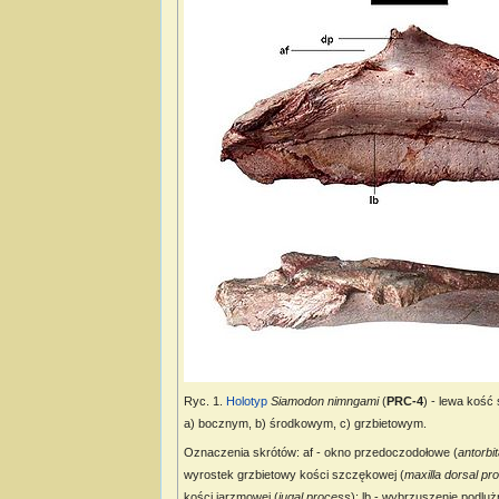
Ryc. 1.
Holotyp
Siamodon nimngami
(
PRC-4
) - lewa koś
a) bocznym, b) środkowym, c) grzbietowym.
Oznaczenia skrótów: af - okno przedoczodołowe (
antorbi
wyrostek grzbietowy kości szczękowej (
maxilla dorsal pr
kości jarzmowej (
jugal process
); lb - wybrzuszenie podluż