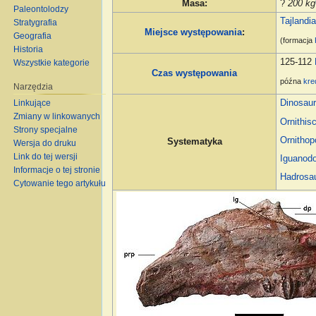
Masa
:
?
200 kg
Paleontolodzy
Tajlandi
Stratygrafia
Miejsce występowania
:
Geografia
(formacja
Historia
125-112
Wszystkie kategorie
Czas występowania
późna
kre
Narzędzia
Dinosaur
Linkujące
Zmiany w linkowanych
Ornithis
Strony specjalne
Ornitho
Systematyka
Wersja do druku
Link do tej wersji
Iguanodo
Informacje o tej stronie
Hadrosa
Cytowanie tego artykułu