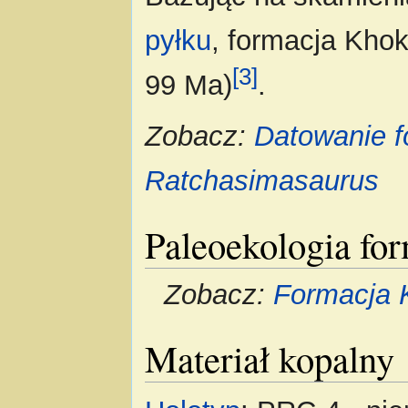
pyłku
, formacja Kho
[3]
99 Ma)
.
Zobacz:
Datowanie f
Ratchasimasaurus
Paleoekologia fo
Zobacz:
Formacja 
Materiał kopalny