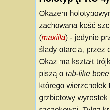
Okazem holotypowym
zachowana kość sz
(
maxilla
) - jedynie p
ślady otarcia, przez
Okaz ma kształt tró
piszą o
tab-like bone
którego wierzchołek 
grzbietowy wyrostek 
szczękowej. Tylna k