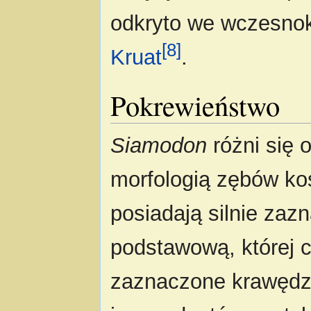
odkryto we wczesno
[8]
Kruat
.
Pokrewieństwo
Siamodon
różni się 
morfologią zębów koś
posiadają silnie za
podstawową, której 
zaznaczone krawędz