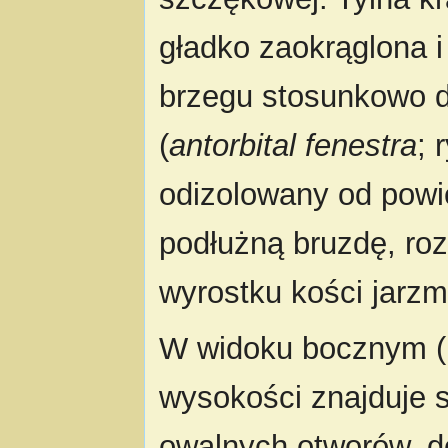
gładko zaokrąglona i
brzegu stosunkowo
(
antorbital fenestra
; 
odizolowany od powi
podłużną bruzdę, ro
wyrostku kości jarz
W widoku bocznym (r
wysokości znajduje 
owalnych otworów, d