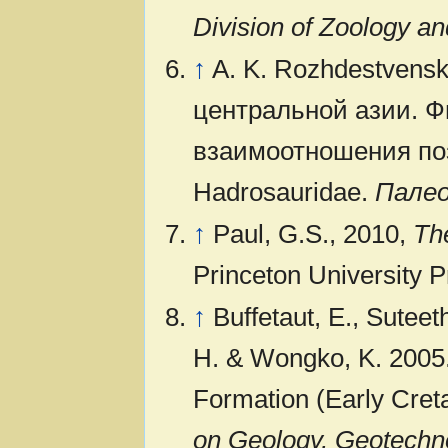
Division of Zoology a
↑
A. K. Rozhdestvens
центральной азии. Ф
взаимоотношения поз
Hadrosauridae.
Палео
↑
Paul, G.S., 2010,
Th
Princeton University P
↑
Buffetaut, E., Suteet
H. & Wongko, K. 2005
Formation (Early Cret
on Geology, Geotechn