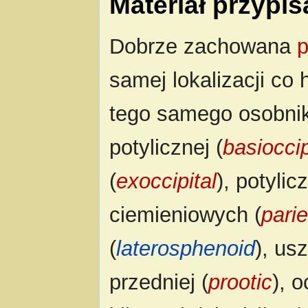
Materiał przypi
Dobrze zachowana
samej lokalizacji co
tego samego osobnika
potylicznej (
basioccip
(
exoccipital
), potylic
ciemieniowych (
parie
(
laterosphenoid
), usz
przedniej (
prootic
), 