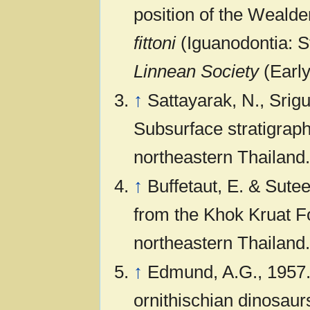
position of the Weald
fittoni
(Iguanodontia: S
Linnean Society
(Early
↑
Sattayarak, N., Srig
Subsurface stratigrap
northeastern Thailand.
↑
Buffetaut, E. & Sute
from the Khok Kruat F
northeastern Thailand.
↑
Edmund, A.G., 1957. 
ornithischian dinosaur