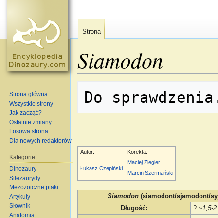
Strona
Siamodon
Skocz do:
nawigacja
,
szukaj
Strona główna
Wszystkie strony
Jak zacząć?
Ostatnie zmiany
Losowa strona
Dla nowych redaktorów
Autor:
Korekta:
Kategorie
Maciej Ziegler
Dinozaury
Łukasz Czepiński
Marcin Szermański
Silezaurydy
Mezozoiczne ptaki
Siamodon
(siamodont/sjamodont/sy
Artykuły
Słownik
Długość
:
?
~1,5-2
Anatomia