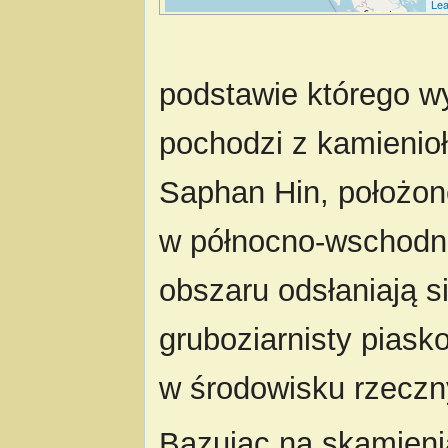
Lea
podstawie którego w
pochodzi z kamienio
Saphan Hin, położon
w północno-wschodnie
obszaru odsłaniają s
gruboziarnisty pias
w środowisku rzecz
Bazując na skamieni