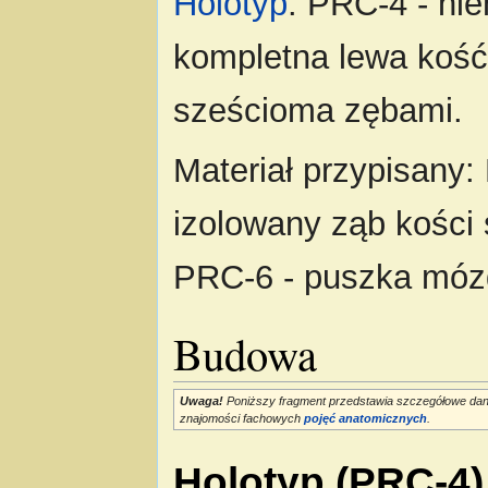
Holotyp
: PRC-4 - ni
kompletna lewa koś
sześcioma zębami.
Materiał przypisany:
izolowany ząb kości
PRC-6 - puszka mó
Budowa
Uwaga!
Poniższy fragment przedstawia szczegółowe dan
znajomości fachowych
pojęć anatomicznych
.
Holotyp (PRC-4)