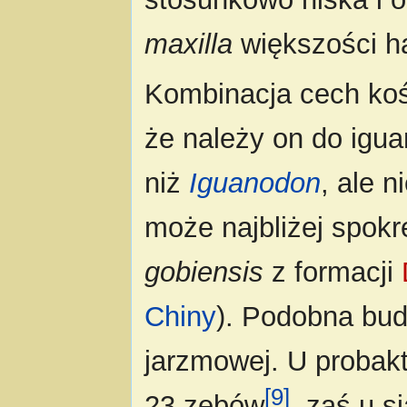
maxilla
większości h
Kombinacja cech koś
że należy on do igu
niż
Iguanodon
, ale 
może najbliżej spokr
gobiensis
z formacji
Chiny
). Podobna bud
jarzmowej. U probak
[9]
23 zębów
, zaś u s