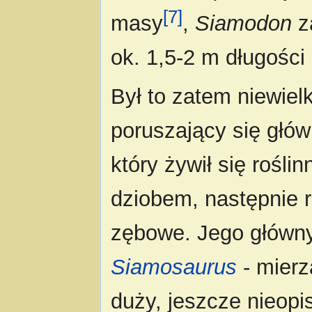
[7]
masy
,
Siamodon
z
ok. 1,5-2 m długości
Był to zatem niewielk
poruszający się głó
który żywił się roś
dziobem, następnie 
zębowe. Jego główn
Siamosaurus
- mier
duży, jeszcze nieopi