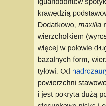
iguanodontów spotyka
krawędzią podstawow
Dodatkowo,
maxilla
m
wierzchołkiem (wyro
więcej w połowie dłu
bazalnych form, wier
tyłowi. Od
hadrozau
powierzchni stawowej
i jest pokryta dużą 
stosunkowo niska i 