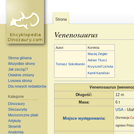
Strona
Venenosaurus
Skocz do:
nawigacja
,
szukaj
Autor:
Korekta:
Maciej Ziegler
Strona główna
Adrian Tkocz
Wszystkie strony
Tomasz Sokołowski
Krzysztof Lichota
Jak zacząć?
Kamil Kamiński
Ostatnie zmiany
Losowa strona
Dla nowych redaktorów
Venenosaurus
(wenenoz
Długość
:
12 m
Kategorie
Masa
:
6 t
Dinozaury
Silezaurydy
USA
- Uta
Mezozoiczne ptaki
(formacja
Ce
Miejsce występowania
:
Artykuły
ogniwo Poiso
Słownik
Anatomia