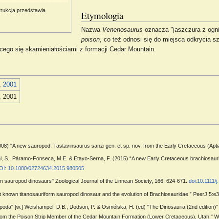
trukcja przedstawia
Etymologia
Nazwa
Venenosaurus
oznacza "jaszczura z ogni
poison
, co też odnosi się do miejsca odkrycia s
cego się skamieniałościami z formacji Cedar Mountain.
,
2001
, 2001
8) "A new sauropod: Tastavinsaurus sanzi gen. et sp. nov. from the Early Cretaceous (Aptia
Bernal, S., Páramo-Fonseca, M.E. & Etayo-Serna, F. (2015) “A new Early Cretaceous brachiosa
OI: 10.1080/02724634.2015.980505
orm sauropod dinosaurs" Zoological Journal of the Linnean Society, 166, 624-671.
doi:10.1111/
est known titanosauriform sauropod dinosaur and the evolution of Brachiosauridae.” PeerJ 5:e3
poda" [w:] Weishampel, D.B., Dodson, P. & Osmólska, H. (ed) "The Dinosauria (2nd edition)" wy
om the Poison Strip Member of the Cedar Mountain Formation (Lower Cretaceous), Utah." W: T