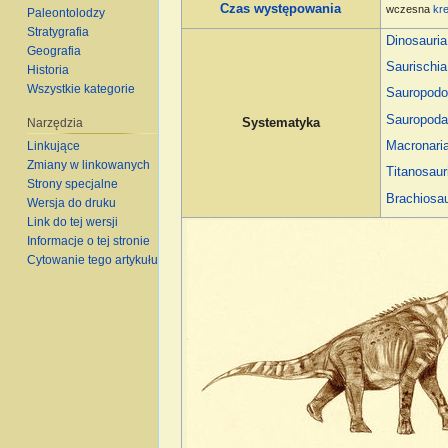
Czas występowania
wczesna
kr
Paleontolodzy
Stratygrafia
Dinosauria
Geografia
Saurischia
Historia
Wszystkie kategorie
Sauropod
Sauropod
Narzędzia
Systematyka
Macronari
Linkujące
Zmiany w linkowanych
Titanosaur
Strony specjalne
Brachiosa
Wersja do druku
Link do tej wersji
Informacje o tej stronie
Cytowanie tego artykułu