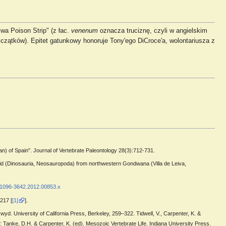
wa Poison Strip" (z łac.
venenum
oznacza truciznę, czyli w angielskim
zczątków). Epitet gatunkowy honoruje Tony'ego DiCroce'a, wolontariusza z
n) of Spain". Journal of Vertebrate Paleontology 28(3):712-731.
urid (Dinosauria, Neosauropoda) from northwestern Gondwana (Villa de Leiva,
j.1096-3642.2012.00853.x
217 [
[1]
].
d. University of California Press, Berkeley, 259–322. Tidwell, V., Carpenter, K. &
anke, D.H. & Carpenter, K. (ed). Mesozoic Vertebrate Life. Indiana University Press.