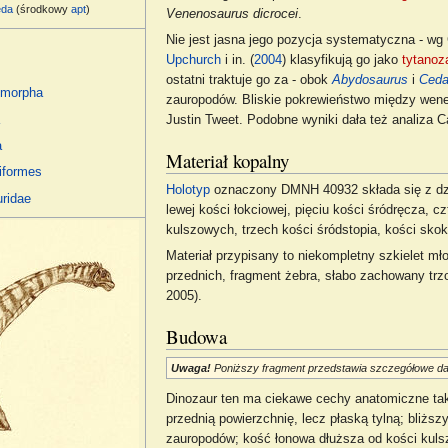
eda
(środkowy
apt
)
Venenosaurus dicrocei
.
Nie jest jasna jego pozycja systematyczna - wg 
Upchurch
i in. (
2004
) klasyfikują go jako
tytanoz
ostatni traktuje go za - obok
Abydosaurus
i
Ceda
omorpha
zauropodów. Bliskie pokrewieństwo między wene
a
Justin Tweet. Podobne wyniki dała też analiza Car
a
Materiał kopalny
iformes
Holotyp
oznaczony DMNH 40932 składa się z dzie
uridae
lewej kości łokciowej, pięciu kości śródręcza, c
kulszowych, trzech kości śródstopia, kości skoko
Materiał przypisany to niekompletny szkielet m
przednich, fragment żebra, słabo zachowany trzo
2005).
Budowa
Uwaga!
Poniższy fragment przedstawia szczegółowe d
Dinozaur ten ma ciekawe cechy anatomiczne tak
przednią powierzchnię, lecz płaską tylną; bliższy
zauropodów; kość łonowa dłuższa od kości kulsz