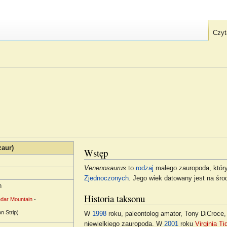
Czyt
aur)
Wstęp
Venenosaurus
to
rodzaj
małego zauropoda, któr
Zjednoczonych
. Jego wiek datowany jest na śr
h
Historia taksonu
dar Mountain
-
n Strip)
W
1998
roku, paleontolog amator, Tony DiCroce,
niewielkiego zauropoda. W
2001
roku
Virginia Ti