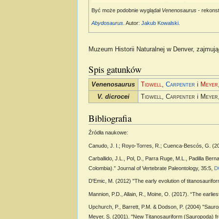
Być może podobnie wyglądał
Venenosaurus
- rekons
Abydosaurus
. Autor:
Jakub Kowalski
.
Muzeum Historii Naturalnej w Denver, zajmują
Spis gatunków
Venenosaurus
Tidwell
,
Carpenter
i
Meyer
V. dicrocei
Tidwell, Carpenter
i
Meyer
Bibliografia
Źródła naukowe:
Canudo, J. I.; Royo-Torres, R.; Cuenca-Bescós, G. (200
Carballido, J.L., Pol, D., Parra Ruge, M.L., Padilla 
Colombia).” Journal of Vertebrate Paleontology, 35:5,
D
D'Emic, M. (2012) "The early evolution of titanosaurif
Mannion, P.D., Allain, R., Moine, O. (2017). “The earli
Upchurch, P., Barrett, P.M. & Dodson, P. (2004) "Sauro
Meyer, S. (2001). "New Titanosauriform (Sauropoda) fr