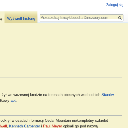
Zaloguj się
Szukaj
aj
Wyświetl historię
y żył we wczesnej kredzie na terenach obecnych wschodnich
Stanów
odkowy
apt
.
 odkrył w osadach formacji Cedar Mountain niekompletny szkielet
dwell
,
Kenneth Carpenter
i
Paul Meyer
opisali go pod nazwą