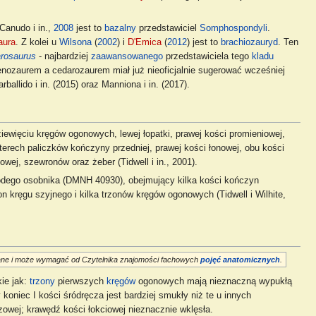
Canudo i in.,
2008
jest to
bazalny
przedstawiciel
Somphospondyli
.
aura
. Z kolei u
Wilsona
(
2002
) i
D'Emica
(
2012
) jest to
brachiozauryd
. Ten
rosaurus
- najbardziej
zaawansowanego
przedstawiciela tego
kladu
nozaurem a cedarozaurem miał już nieoficjalnie sugerować wcześniej
ballido i in. (2015) oraz Manniona i in. (2017).
więciu kręgów ogonowych, lewej łopatki, prawej kości promieniowej,
zterech paliczków kończyny przedniej, prawej kości łonowej, obu kości
wej, szewronów oraz żeber (Tidwell i in., 2001).
łodego osobnika (DMNH 40930), obejmujący kilka kości kończyn
n kręgu szyjnego i kilka trzonów kręgów ogonowych (Tidwell i Wilhite,
ane i może wymagać od Czytelnika znajomości fachowych
pojęć anatomicznych
.
ie jak:
trzony
pierwszych
kręgów
ogonowych mają nieznaczną wypukłą
 koniec I kości śródręcza jest bardziej smukły niż te u innych
owej; krawędź kości łokciowej nieznacznie wklęsła.