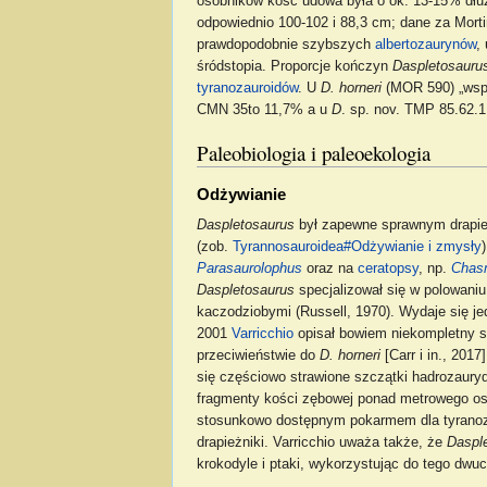
osobników kość udowa była o ok. 13-15% dłu
odpowiednio 100-102 i 88,3 cm; dane za Morti
prawdopodobnie szybszych
albertozaurynów
,
śródstopia. Proporcje kończyn
Daspletosauru
tyranozauroidów
. U
D. horneri
(MOR 590) „wspó
CMN 35to 11,7% a u
D
. sp. nov. TMP 85.62.1
Paleobiologia i paleoekologia
Odżywianie
Daspletosaurus
był zapewne sprawnym drapież
(zob.
Tyrannosauroidea#Odżywianie i zmysły
Parasaurolophus
oraz na
ceratopsy
, np.
Chas
Daspletosaurus
specjalizował się w polowaniu
kaczodziobymi (Russell, 1970). Wydaje się je
2001
Varricchio
opisał bowiem niekompletny sz
przeciwieństwie do
D. horneri
[Carr i in., 201
się częściowo strawione szczątki hadrozaury
fragmenty kości zębowej ponad metrowego oso
stosunkowo dostępnym pokarmem dla tyranozau
drapieżniki. Varricchio uważa także, że
Daspl
krokodyle i ptaki, wykorzystując do tego dwu