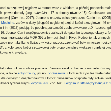
 kości szczękowej najpierw wzrastała wraz z wiekiem, a później ponownie mal
, prawie dorosły (ang.
subadult
) – 17, a dorosły również 15). Co ciekawe, w
bowej (Carr i in., 2017). Jednak u okazów opisanych przez Currie i in. (200
 Medicine
, zarówno duży (długość uzębionej części kości szczękowej: 46 cm)
rr i in. (2017) podają, że podobną zależność zaobserwowano u
D. torosus
, g
6. Jednak Carr i współpracownicy zaliczyli do gatunku typowego okazy z fo
oraz tyranozauryda MOR 395 z formacji Judith River. Podobnie jak u innych
ęby premaksillarne (leżące w kości przedszczękowej) były mniejsze i gęście
„D”; z kolei zęby kości szczękowej były proporcjonalnie większe i bardziej owa
iłkowane krawędzie.
tało stosunkowo dobrze poznane. Zamieszkiwał on bujnie porośnięte równiny 
obe, a także
ankylozaury
, jak np.
Scolosaurus
. Obok nich żyło też wiele gat
ji dla dorosłych daspletozaurów. Oprócz dinozaurów pospolite były żółwie, kro
elkości tyranozauryd
Gorgosaurus
. Zob. też.
Gorgosaurus#Koegzystencja z ''D