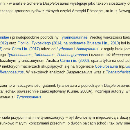
ini - w analizie Scherera
Daspletosaurus
występuje jako takson siostrzany d
szczątki tyranozaurydów z różnych części Ameryki Północnej, m.in. z Nowe
ridae
i prawdopodobnie podrodziny
Tyrannosaurinae
. Według większości ba
2012)
oraz
Fiorillo i Tykoskiego (2014, na podstawie Brusatte i in., 2010
) był 
6)
oraz
Carra i in. (2017)
także od
Lythronax
i
Nanuqsaurus
, z reguły brakuj
cego
Tyrannosaurus
,
Tarbosaurus
,
Zhuchengtyrannus
i czasem też
Nanuqsau
j bazalnym tyranozaurynem. Analiza
Currie i in. (2003)
, oparta tylko na cecha
 niektórych macierzach skupiających się na filogenezie
Coelurosauria
(np.
Gi
Tyrannosaurus
. W niektórych analizach
Daspletosaurus
wraz z
Thanatotheris
ozaur to w rzeczywistości gatunek tyranozaura z podrodzajem
Daspletosaurus
stał jednak powszechnie zaakceptowany (Currie, 2003A). Późniejsi autorzy, 
tosaurus
i
Tyrannosaurus
.
ciała przypominał inne tyranozaurydy – był dwunożnym mięsożercą z dużą 
osunkowo małymi kończynami przednimi o dwóch palcach (choć i tak były one 