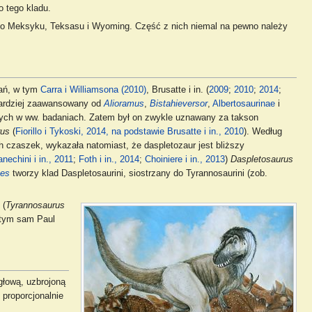
o tego kladu.
go Meksyku, Teksasu i Wyoming. Część z nich niemal na pewno należy
dań, w tym
Carra i Williamsona (2010)
, Brusatte i in. (
2009
;
2010
;
2014
;
bardziej zaawansowany od
Alioramus
,
Bistahieversor
,
Albertosaurinae
i
ących w ww. badaniach. Zatem był on zwykle uznawany za takson
rus
(
Fiorillo i Tykoski, 2014, na podstawie Brusatte i in., 2010
). Według
ch czaszek, wykazała natomiast, że daspletozaur jest bliższy
anechini i in., 2011
;
Foth i in., 2014
;
Choiniere i in., 2013
)
Daspletosaurus
tes
tworzy klad Daspletosaurini, siostrzany do Tyrannosaurini (zob.
(
Tyrannosaurus
w tym sam Paul
głową, uzbrojoną
proporcjonalnie