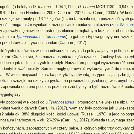
ugości (u holotypu
D. torosus
– 1,04-1,11 m,
D. horneri
MOR 1130 – 0,947 m
70, Therrien i Henderson, 2007, Carr i in., 2017 oraz Currie, 2003A). W kośc
 szczękowe miały po 13-17 zębów (liczba ta różniła się u poszczególnych ga
bieżności mogą także wynikać z różnego wieku badanych okazów (zob.
#Zmiana
najdowały się niewielkie kostne grzebienie o trójkątnym kształcie, obecne te
ale nie u
Tyrannosaurus
i
Tarbosaurus
); u gatunku typowego były one wyższ
przedstawicieli Tyrannosauridae (Carr i in., 2017).
których okazów pozwolił na odtworzenie wyglądu pokrywających je tkanek m
akami. Okazało się, że znaczna przednia część czaszki i żuchwy była pokry
 podobnie jak u dzisiejszych krokodyli. Narząd ten pomagał wyczuwać różnor
zy identyfikować obiekty. Samice mogły go również wykorzystywać do rozpoz
kląt. W wielu miejscach czaszka pokryta była twardą, przypominającą zbroję s
ołkach szczęk, na szczycie pyska i na powierzchni grzebieni, tworzonych pr
 ta zapewniała ochronę podczas pożerania zdobyczy, a być może również podc
ygiętej szyi.
yły podobnej wielkości co u
Tyrannosaurus
i proporcjonalnie większe niż u in
omiast według danych Carra i in. (2017), wymiary były podobne jak u większo
s
? miała ok. 38% długości kości kości udowej (Russell, 1970), u jego holot
nozaura i tarbozaura – ok. 26-29% (Carr i in., 2017). Kwestia ta wymaga sze
ch kończynach, zaopatrzonych w cztery palce, z których tylko trzy dotykały z