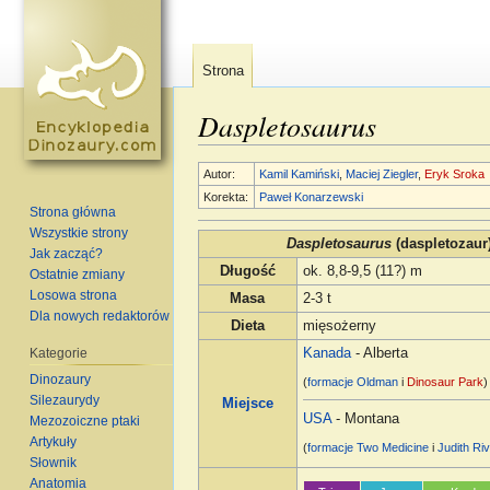
Strona
Daspletosaurus
Skocz do:
nawigacja
,
szukaj
Autor:
Kamil Kamiński
,
Maciej Ziegler
,
Eryk Sroka
Korekta:
Paweł Konarzewski
Strona główna
Wszystkie strony
Daspletosaurus
(daspletozaur
Jak zacząć?
Długość
ok. 8,8-9,5 (11?) m
Ostatnie zmiany
Losowa strona
Masa
2-3 t
Dla nowych redaktorów
Dieta
mięsożerny
Kategorie
Kanada
- Alberta
Dinozaury
(
formacje
Oldman
i
Dinosaur Park
)
Silezaurydy
Miejsce
USA
- Montana
Mezozoiczne ptaki
Artykuły
(
formacje
Two Medicine
i
Judith Ri
Słownik
Anatomia