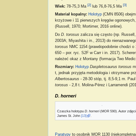
[2]
[3]
Wiek:
78-75,3 Ma
lub 76,8-76,5 Ma
Materiał kopalny:
Holotyp
(CMN 8506) obejmuj
krzyżowe i 11 pierwszych kręgów ogonowych, 
(Russell, 1970; Mortimer, 2016 online).
Do
D. torosus
zalicza się często (np. Russell,
2003A; Miyashita i in., 2013) do nienazwanego
torosus
NMC 1154 (prawdopodobnie chodzi o 11
650 – por. ryc. S2F w Carr i in. 2017). Schere
należeć okaz z Montany (formacja Two Medici
Rozmiary:
Holotyp
Daspletosaurus torosus
mi
t, jednak przyjęta metodologia i otrzymane p
Albertosaurus
- 28-30 stóp, tj. 8,5-9,1 m. Pa
torosus
- 2,8 t. Molina-Pérez i Larramendi (20
D. horneri
Czaszka holotypu
D. horneri
(MOR 590). Autor zdjęci
James St. John
[13]
.
Paratypy
to osobnik MOR 1130 (niekompletna 