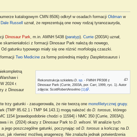
o numerze katalogowym CMN 8506) odkrył w osadach formacji
Oldman
w
u
Dale Russell
uznał, że reprezentują one nowy rodzaj tyranozauryda,
cji
Dinosaur Park
, m.in. AMNH 5438 (
paratyp
).
Currie
(2003A) uznał,
że skamieniałości z formacji Dinosaur Park należą do nowego,
. Od gatunku typowego miały się one różnić morfologią czaszki.
 formacji
Two Medicine
za formę pośrednią między
Daspletosaurus
i
niekompletną
 Warshaw i
Rekonstrukcja szkieletu
D
.
sp.
- FMNH PR308 z
 W 2024 r.
Dinosaur Park (Currie, 2003A, por. Carr, 1999, ryc. 1). Autor
zdjęcia: ScottRobertAnselmo
[1]
.
zy z Dinosaur
e trzy gatunki - zasugerowała, że nie tworzą one
monofiletycznej grupy
.
 Park (TMP 85.62.1 i TMP 94.143.1) mogą należeć do
D. torosus
, którego
MC 1154 [prawdopodobnie chodzi o 11594] i NMC 350 [Currie, 2003A]).
hawa i in. (2024) okazy z Dinosaur Park to
D. wilsoni
. W analizie tych
, a jego poszczególne gatunki, poczynając od
D. torosus
a kończąc na
D.
rus
, jak również możliwą anagenezę. Nie znalazła jednak potwierdzenia