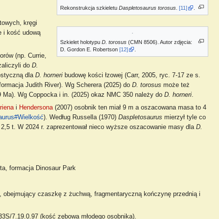
Rekonstrukcja szkieletu
Daspletosaurus torosus
.
[11]
.
towych, kręgi
e i kość udową
Szkielet holotypu
D. torosus
(CMN 8506). Autor zdjęcia:
D. Gordon E. Robertson
[12]
.
orów (np. Currie,
zaliczyli do
D.
ostyczną dla
D. horneri
budowę kości łzowej (Carr, 2005, ryc. 7-17 ze s.
ormacja Judith River). Wg Scherera (2025) do
D. torosus
może też
79 Ma). Wg Coppocka i in. (2025) okaz NMC 350 należy do
D. horneri
.
riena
i
Hendersona
(2007) osobnik ten miał 9 m a oszacowana masa to 4
aurus#Wielkość
). Według Russella (1970)
Daspletosaurus
mierzył tyle co
i 2,5 t. W 2024 r. zaprezentował nieco wyższe oszacowanie masy dla
D.
rta, formacja Dinosaur Park
, obejmujący czaszkę z żuchwą, fragmentaryczną kończynę przednią i
33S/7.19.0.97 (kość zębowa młodego osobnika).