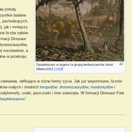
ała (młody
szystkie badane
5), pochodzących,
, jak i mniejszy
dzie liczba zębów
rmacji Dinosaur
 tyranozaurydów,
j rozstawione, a
lne w przekroju.
Daspletozaur w pogoni za grupą lambeozaurów. Autor:
ABelov2014
[10]
.
zalewowe, obfitujące w różne formy życia. Jak już wspomniano, licznie
unków małych i średnich
teropodów
:
dromeozaurydów
,
troodontydów
i
kodylomorfy, ssaki, jaszczurki i inne zwierzęta. W formacji Dinosaur Park
aspletosaurus''
.