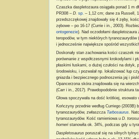
Czaszka daspletozaura osiągała ponad 1 m dł
PR308 –
D.
sp.
– 1,12 cm; dane za Russell, 19
przedszczękowej znajdowały się 4 zęby, kości
zębowe – po 16-17 (Currie i in., 2003). Roz
ontogenezie
). Nad oczodołami daspletozaura z
teropodów, w tym niektórych tyranozaurydów (
i jednocześnie największe spośród wszystkich 
Doskonały stan zachowania kości czaszek nie
porównanie z współczesnymi krokodylami i pt
płaskimi łuskami, o dużej czułości na dotyk,
środowisku, i pozwalał np. lokalizować łup c
gniazda i bezpiecznego podnoszenia jaj i pis
Opancerzona skóra znajdowała się na wierzch
(Carr i in., 2017). Prawdopodobnie struktura
Głowa spoczywała na dość krótkiej, esowato w
Kończyny przednie według Curriego (2003B) b
tyranozaurydów, zwłaszcza
Tarbosaurus
. Nat
tyranozaurydów. Kość ramieniowa u
D. torosu
horneri
stanowiła ok. 34%, podczas gdy u tyra
Daspletosaurus
poruszał się na silnych tylny