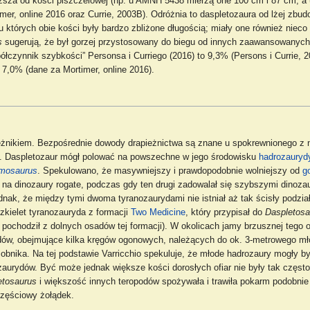
ższa od kości piszczelowej (np. u AMNH 5438 mierzą one 100 cm i 87 cm, a
mer, online 2016 oraz Currie, 2003B). Odróżnia to daspletozaura od lżej zbu
 u których obie kości były bardzo zbliżone długością; miały one również nieco
s
sugerują, że był gorzej przystosowany do biegu od innych zaawansowanych
łczynnik szybkości” Personsa i Curriego (2016) to 9,3% (Persons i Currie, 
 7,0% (dane za Mortimer, online 2016).
nikiem. Bezpośrednie dowody drapieżnictwa są znane u spokrewnionego z 
). Daspletozaur mógł polować na powszechne w jego środowisku
hadrozauryd
mosaurus
. Spekulowano, że masywniejszy i prawdopodobnie wolniejszy od
g
 na dinozaury rogate, podczas gdy ten drugi zadowalał się szybszymi dinoza
dnak, że między tymi dwoma tyranozaurydami nie istniał aż tak ścisły podzi
kielet tyranozauryda z formacji
Two Medicine
, który przypisał do
Daspletosa
7] pochodził z dolnych osadów tej formacji). W okolicach jamy brzusznej tego
dów, obejmujące kilka kręgów ogonowych, należących do ok. 3-metrowego mł
bnika. Na tej podstawie Varricchio spekuluje, że młode hadrozaury mogły by
rydów. Być może jednak większe kości dorosłych ofiar nie były tak często
etosaurus
i większość innych teropodów spożywała i trawiła pokarm podobnie 
częściowy żołądek.