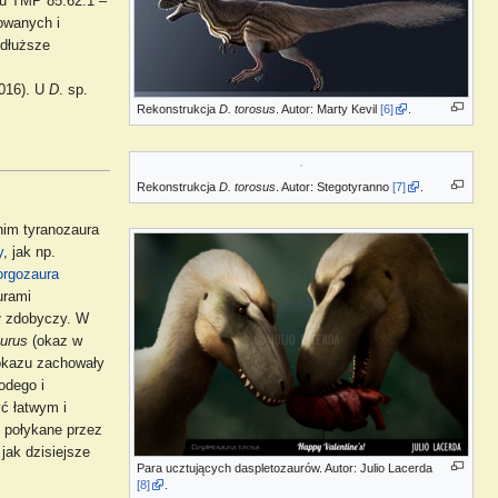
 u TMP 85.62.1 –
dowanych i
 dłuższe
2016). U
D
. sp.
Rekonstrukcja
D. torosus
. Autor: Marty Kevil
[6]
.
Rekonstrukcja
D. torosus
. Autor: Stegotyranno
[7]
.
nim tyranozaura
y
, jak np.
orgozaura
urami
ał zdobyczy. W
urus
(okaz w
 okazu zachowały
odego i
ć łatwym i
 połykane przez
jak dzisiejsze
Para ucztujących daspletozaurów. Autor: Julio Lacerda
[8]
.