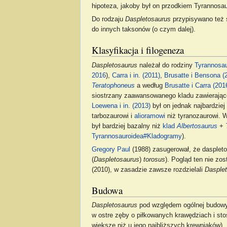
hipoteza, jakoby był on przodkiem Tyrannosaur
Do rodzaju
Daspletosaurus
przypisywano też 
do innych taksonów (o czym dalej).
Klasyfikacja i filogeneza
Daspletosaurus
należał do rodziny
Tyrannosau
2016
),
Carra i in. (2011)
,
Brusatte i Bensona (
Teratophoneus
a według
Brusatte i Carra (201
siostrzany zaawansowanego kladu zawierają
Loewena i in. (2013)
był on jednak najbardzie
tarbozaurowi i
alioramowi
niż tyranozaurowi. W
był bardziej bazalny niż
klad
Albertosaurus
+
Tyrannosauroidea#Kladogramy
).
Gregory Paul
(1988) zasugerował, że dasplet
(
Daspletosaurus
)
torosus
). Pogląd ten nie zo
(2010), w zasadzie zawsze rozdzielali
Dasple
Budowa
Daspletosaurus
pod względem ogólnej budowy 
w ostre zęby o piłkowanych krawędziach i st
większe niż u jego najbliższych krewniaków).