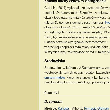
Zmiana liczby zębów w ontogenezie
Carr i in. (2017) wykazali, że liczba zębów w
osobnik
D. horneri
miał 15 zębów szczękowych
okazy tego gatunku miały 17 zębów w kości zę
tak jak
D. horneri
z górnej części formacji
Two
okaz (ww. długość: 31 cm) mają 16 zębów. Ca
szczękowych miałaby się wahać między 13 a 1
Park, być może należące do nowego gatunku, 
u daspeltozaura występował heterodontyzm – z
w przekroju poprzecznym miały kształt litery 
Wszystkie były zakrzywione do tyłu i miały p
Środowisko
Środowisko, w którym żył
Daspletosaurus
zos
występowały tam dinozaury rogate i kaczodzi
ornitomimidów
, które nie stanowiły konkurenc
rywalem daspletozaura mógł być podobnej wi
Gatunki
D. torosus
Miejsce:
Kanada
– Alberta,
formacja
Oldman