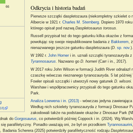
Odkrycia i historia badań
66
Pierwsze szczątki daspletozaura (niekompletny szkielet 
Albercie w 1921 r.
Charles M. Sternberg
. Dopiero 1970 rok
którego opisał pod nazwą
Daspletosaurus torosus
.
Russell przypisał też do tego gatunku kilka okazów z forma
powołując się swoje niepublikowane badania z
Bakkerem
, 
nienazwanego jeszcze gatunku daspletozaura (
D
.
sp.
nov.
)
W 1992 r.
John Horner
i in. uznali szczątki tyranozauryda z
Tyrannosaurus
. Nazwano go
D. horneri
(Carr i in., 2017).
W 2017 roku John Wilson w formacji Judith River odnalazł 
czaszkę wówczas nieznanego tyranozauryda. 5 lat później
Fowler opisali szczątki i utworzyli nowy gatunek
D. wilsoni
.
Warshaw i współpracownicy przypisali do tego gatunku oka
Park.
Analiza Loewena i in. (2013)
- wówczas jedyna zawierająca t
Według nich szkielety tyranozauryda z formacji Dinosaur
[18]
zakodowali także na podstawie okazów z Dinosaur Park (N
jednak do
Gorgosaurus
, co potwierdzili później Coppock i in. (2024). Wg Wars
 się parafiletyczny. Ponadto uważają oni, że był on przodkiem
Tyrannosaurini
. Badania Scherera (2025) potwierdziły parafiletyczność rodzaju
Daspletosau