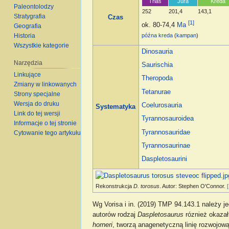
Trias
Jura
Kreda
Paleontolodzy
252
201,4
143,1
Stratygrafia
Czas
[1]
ok. 80-74,4
Ma
Geografia
Historia
późna kreda
(
kampan
)
Wszystkie kategorie
Dinosauria
Narzędzia
Saurischia
Linkujące
Theropoda
Zmiany w linkowanych
Tetanurae
Strony specjalne
Wersja do druku
Coelurosauria
Systematyka
Link do tej wersji
Tyrannosauroidea
Informacje o tej stronie
Tyrannosauridae
Cytowanie tego artykułu
Tyrannosaurinae
Daspletosaurini
Rekonstrukcja
D. torosus
. Autor: Stephen O'Connor.
Wg Vorisa i in. (2019) TMP 94.143.1 należy 
autorów rodzaj
Daspletosaurus
róznież okazał
horneri
, tworzą anagenetyczną linię rozwojową