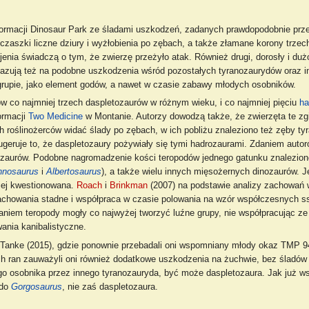
formacji Dinosaur Park ze śladami uszkodzeń, zadanych prawdopodobnie prz
u czaszki liczne dziury i wyżłobienia po zębach, a także złamane korony trz
enia świadczą o tym, że zwierzę przeżyło atak. Również drugi, dorosły i du
skazują też na podobne uszkodzenia wśród pozostałych tyranozaurydów oraz 
 grupie, jako element godów, a nawet w czasie zabawy młodych osobników.
tków co najmniej trzech daspletozaurów w różnym wieku, i co najmniej pięciu
ha
ormacji
Two Medicine
w Montanie. Autorzy dowodzą także, że zwierzęta te zgi
oślinożerców widać ślady po zębach, w ich pobliżu znaleziono też zęby ty
geruje to, że daspletozaury pożywiały się tymi hadrozaurami. Zdaniem autoró
ozaurów. Podobne nagromadzenie kości teropodów jednego gatunku znalezion
nnosaurus
i
Albertosaurus
), a także wielu innych mięsożernych dinozaurów. 
iej kwestionowana.
Roach
i
Brinkman
(2007) na podstawie analizy zachowań
zachowania stadne i współpraca w czasie polowania na wzór współczesnych 
aniem teropody mogły co najwyżej tworzyć luźne grupy, nie współpracując ze
ania kanibalistyczne.
i Tanke (2015), gdzie ponownie przebadali oni wspomniany młody okaz TMP 9
 ran zauważyli oni również dodatkowe uszkodzenia na żuchwie, bez śladów 
tego osobnika przez innego tyranozauryda, być może daspletozaura. Jak już 
 do
Gorgosaurus
, nie zaś daspletozaura.