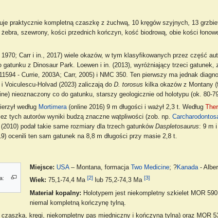
e praktycznie kompletną czaszkę z żuchwą, 10 kręgów szyjnych, 13 grzbie
żebra, szewrony, kości przednich kończyn, kość biodrową, obie kości łonow
 1970; Carr i in., 2017) wiele okazów, w tym klasyfikowanych przez część aut
 gatunku z Dinosaur Park. Loewen i in. (2013), wyróżniający trzeci gatunek, 
594 - Currie, 2003A; Carr, 2005) i NMC 350. Ten pierwszy ma jednak diagn
r i Voiculescu-Holvad (2023) zaliczają do
D. torosus
kilka okazów z Montany (f
ne) nieoznaczony co do gatunku, starszy geologicznie od holotypu (ok. 80-
erzył według
Mortimera
(online 2016) 9 m długości i ważył 2,3 t. Według
Ther
rzez tych autorów wyniki budzą znaczne wątpliwości (zob. np.
Carcharodontos
ul (2010) podał takie same rozmiary dla trzech gatunków
Daspletosaurus
: 9 m 
19) ocenili ten sam gatunek na 8,8 m długości przy masie 2,8 t.
Miejsce:
USA
– Montana, formacja
Two Medicine
; ?
Kanada
- Albe
[2]
[3]
a:
Wiek:
75,1-74,4 Ma
lub 75,2-74,3 Ma
Materiał kopalny:
Holotypem jest niekompletny szkielet MOR 590
niemal kompletną kończynę tylną.
czaszka, kręgi, niekompletny pas miedniczny i kończyna tylna) oraz MOR 5