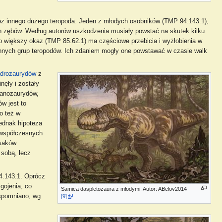
ez innego dużego teropoda. Jeden z młodych osobników (TMP 94.143.1),
ech zębów. Według autorów uszkodzenia musiały powstać na skutek kilku
żo większy okaz (TMP 85.62.1) ma częściowe przebicia i wyżłobienia w
innych grup teropodów. Ich zdaniem mogły one powstawać w czasie walk
drozaurydów
z
nęły i zostały
ranozaurydów,
w jest to
o też w
Jednak hipoteza
 współczesnych
ssaków
 sobą, lecz
4.143.1. Oprócz
gojenia, co
Samica daspletozaura z młodymi. Autor: ABelov2014
wspomniano, wg
[9]
.