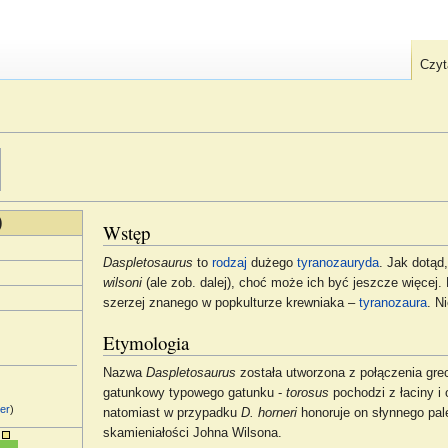
Czyt
)
Wstęp
Daspletosaurus
to
rodzaj
dużego
tyranozauryda
. Jak dotąd
wilsoni
(ale zob. dalej), choć może ich być jeszcze więcej
szerzej znanego w popkulturze krewniaka –
tyranozaura
. N
Etymologia
Nazwa
Daspletosaurus
została utworzona z połączenia gre
gatunkowy typowego gatunku -
torosus
pochodzi z łaciny i 
ver
)
natomiast w przypadku
D. horneri
honoruje on słynnego pa
skamieniałości Johna Wilsona.