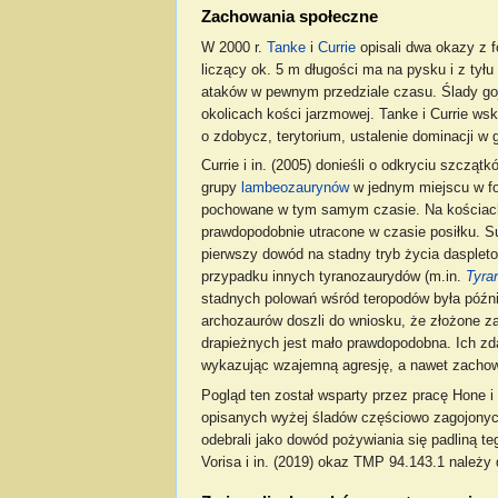
Zachowania społeczne
W 2000 r.
Tanke
i
Currie
opisali dwa okazy z 
liczący ok. 5 m długości ma na pysku i z tył
ataków w pewnym przedziale czasu. Ślady goj
okolicach kości jarzmowej. Tanke i Currie w
o zdobycz, terytorium, ustalenie dominacji w
Currie i in. (2005) donieśli o odkryciu szczą
grupy
lambeozaurynów
w jednym miejscu w f
pochowane w tym samym czasie. Na kościach r
prawdopodobnie utracone w czasie posiłku. Su
pierwszy dowód na stadny tryb życia dasplet
przypadku innych tyranozaurydów (m.in.
Tyra
stadnych polowań wśród teropodów była późn
archozaurów doszli do wniosku, że złożone 
drapieżnych jest mało prawdopodobna. Ich zd
wykazując wzajemną agresję, a nawet zachow
Pogląd ten został wsparty przez pracę Hone 
opisanych wyżej śladów częściowo zagojonych
odebrali jako dowód pożywiania się padliną 
Vorisa i in. (2019) okaz TMP 94.143.1 należy