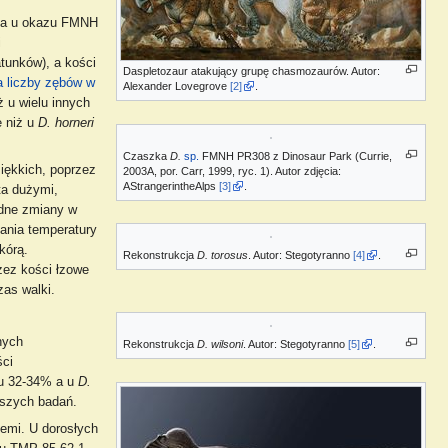
 a u okazu FMNH
i
tunków), a kości
Daspletozaur atakujący grupę chasmozaurów. Autor:
 liczby zębów w
Alexander Lovegrove
[2]
.
ż u wielu innych
e niż u
D. horneri
Czaszka
D.
sp.
FMNH PR308 z Dinosaur Park (Currie,
iękkich, poprzez
2003A, por. Carr, 1999, ryc. 1). Autor zdjęcia:
AStrangerintheAlps
[3]
.
ta dużymi,
odne zmiany w
nania temperatury
kórą.
Rekonstrukcja
D. torosus
. Autor: Stegotyranno
[4]
.
zez kości łzowe
zas walki.
nych
Rekonstrukcja
D. wilsoni
. Autor: Stegotyranno
[5]
.
ści
ypu 32-34% a u
D.
rszych badań.
iemi. U dorosłych