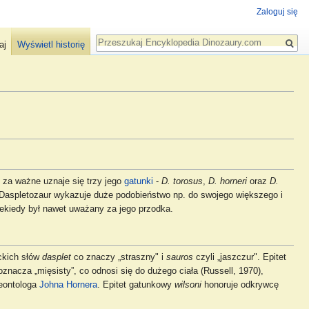
Zaloguj się
Szukaj
aj
Wyświetl historię
, za ważne uznaje się trzy jego
gatunki
-
D. torosus
,
D. horneri
oraz
D.
. Daspletozaur wykazuje duże podobieństwo np. do swojego większego i
iekiedy był nawet uważany za jego przodka.
ckich słów
dasplet
co znaczy „straszny" i
sauros
czyli „jaszczur". Epitet
oznacza „mięsisty”, co odnosi się do dużego ciała (Russell, 1970),
leontologa
Johna Hornera
. Epitet gatunkowy
wilsoni
honoruje odkrywcę