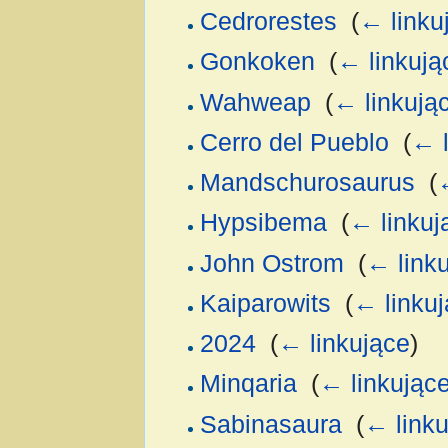
Cedrorestes
‎
(
← linku
Gonkoken
‎
(
← linkują
Wahweap
‎
(
← linkują
Cerro del Pueblo
‎
(
← l
Mandschurosaurus
‎
(
Hypsibema
‎
(
← linkuj
John Ostrom
‎
(
← link
Kaiparowits
‎
(
← linku
2024
‎
(
← linkujące
)
Minqaria
‎
(
← linkując
Sabinasaura
‎
(
← linku