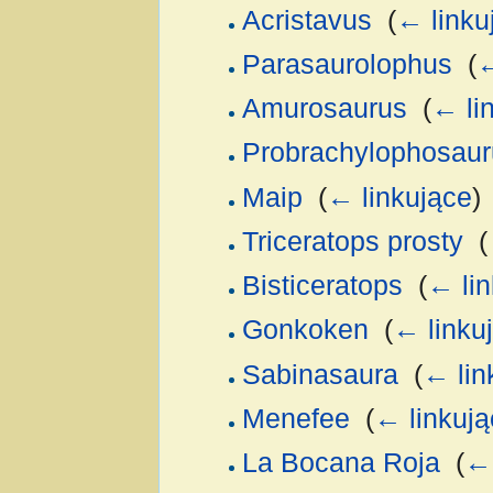
Acristavus
‎
(
← linku
Parasaurolophus
‎
(
←
Amurosaurus
‎
(
← li
Probrachylophosaur
Maip
‎
(
← linkujące
)
Triceratops prosty
‎
(
Bisticeratops
‎
(
← lin
Gonkoken
‎
(
← linku
Sabinasaura
‎
(
← lin
Menefee
‎
(
← linkują
La Bocana Roja
‎
(
← 