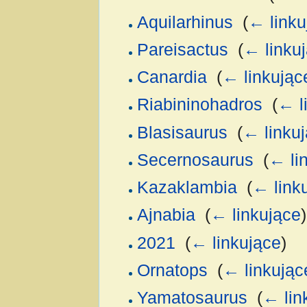
Aquilarhinus
‎
(
← linku
Pareisactus
‎
(
← linku
Canardia
‎
(
← linkując
Riabininohadros
‎
(
← l
Blasisaurus
‎
(
← linku
Secernosaurus
‎
(
← li
Kazaklambia
‎
(
← link
Ajnabia
‎
(
← linkujące
)
2021
‎
(
← linkujące
)
Ornatops
‎
(
← linkując
Yamatosaurus
‎
(
← lin