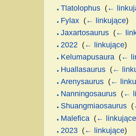
Tlatolophus
‎
(
← linku
Fylax
‎
(
← linkujące
)
Jaxartosaurus
‎
(
← lin
2022
‎
(
← linkujące
)
Kelumapusaura
‎
(
← li
Huallasaurus
‎
(
← link
Arenysaurus
‎
(
← linku
Nanningosaurus
‎
(
← l
Shuangmiaosaurus
‎
(
Malefica
‎
(
← linkując
2023
‎
(
← linkujące
)