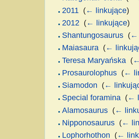
2011
‎
(
← linkujące
)
2012
‎
(
← linkujące
)
Shantungosaurus
‎
(
← 
Maiasaura
‎
(
← linkują
Teresa Maryańska
‎
(
←
Prosaurolophus
‎
(
← li
Siamodon
‎
(
← linkują
Special foramina
‎
(
← l
Alamosaurus
‎
(
← link
Nipponosaurus
‎
(
← li
Lophorhothon
‎
(
← lin