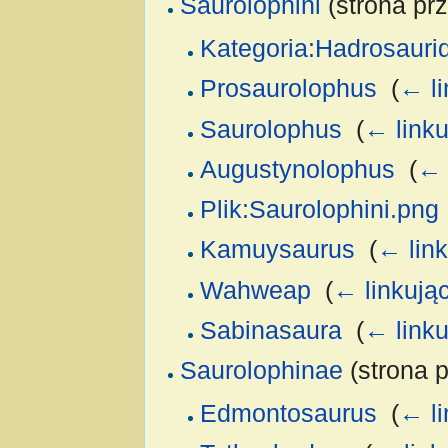
Saurolophini
(strona prz
Kategoria:Hadrosauri
Prosaurolophus
‎
(
← li
Saurolophus
‎
(
← linku
Augustynolophus
‎
(
← 
Plik:Saurolophini.png
Kamuysaurus
‎
(
← lin
Wahweap
‎
(
← linkują
Sabinasaura
‎
(
← linku
Saurolophinae
(strona p
Edmontosaurus
‎
(
← li