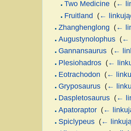
Two Medicine
‎
(
← li
Fruitland
‎
(
← linkują
Zhanghenglong
‎
(
← li
Augustynolophus
‎
(
← 
Gannansaurus
‎
(
← lin
Plesiohadros
‎
(
← link
Eotrachodon
‎
(
← link
Gryposaurus
‎
(
← link
Daspletosaurus
‎
(
← li
Apatoraptor
‎
(
← linku
Spiclypeus
‎
(
← linkuj