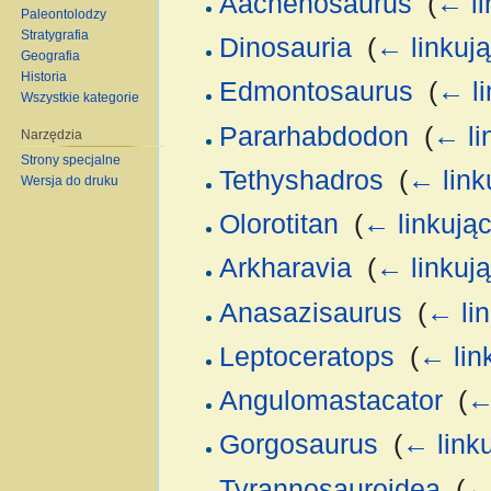
Aachenosaurus
‎
(
← li
Paleontolodzy
Stratygrafia
Dinosauria
‎
(
← linkuj
Geografia
Historia
Edmontosaurus
‎
(
← li
Wszystkie kategorie
Pararhabdodon
‎
(
← li
Narzędzia
Strony specjalne
Tethyshadros
‎
(
← link
Wersja do druku
Olorotitan
‎
(
← linkują
Arkharavia
‎
(
← linkuj
Anasazisaurus
‎
(
← li
Leptoceratops
‎
(
← lin
Angulomastacator
‎
(
←
Gorgosaurus
‎
(
← link
Tyrannosauroidea
‎
(
← 