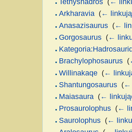
Tethyshadros
‎
(
← link
Arkharavia
‎
(
← linkuj
Anasazisaurus
‎
(
← li
Gorgosaurus
‎
(
← link
Kategoria:Hadrosauri
Brachylophosaurus
‎
(
Willinakaqe
‎
(
← linku
Shantungosaurus
‎
(
← 
Maiasaura
‎
(
← linkują
Prosaurolophus
‎
(
← li
Saurolophus
‎
(
← linku