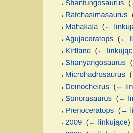
Shantungosaurus
‎
(
Ratchasimasaurus
‎
Mahakala
‎
(
← linkuj
Agujaceratops
‎
(
← l
Kirtland
‎
(
← linkując
Shanyangosaurus
‎
(
Microhadrosaurus
‎
(
Deinocheirus
‎
(
← li
Sonorasaurus
‎
(
← li
Prenoceratops
‎
(
← l
2009
‎
(
← linkujące
)