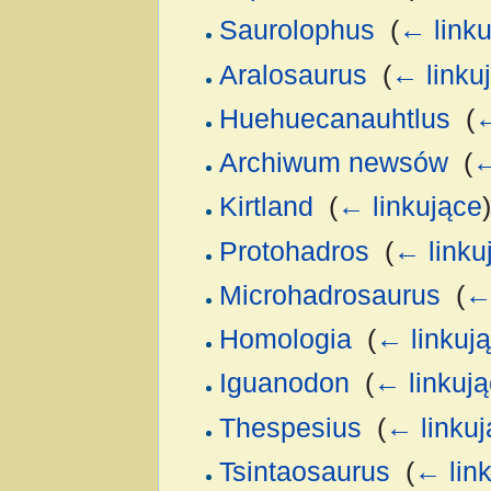
Saurolophus
‎
(
← linku
Aralosaurus
‎
(
← linku
Huehuecanauhtlus
‎
(
←
Archiwum newsów
‎
(
←
Kirtland
‎
(
← linkujące
)
Protohadros
‎
(
← linku
Microhadrosaurus
‎
(
← 
Homologia
‎
(
← linkuj
Iguanodon
‎
(
← linkuj
Thespesius
‎
(
← linkuj
Tsintaosaurus
‎
(
← lin