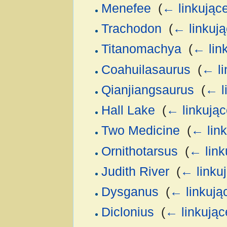
Menefee
‎
(
← linkując
Trachodon
‎
(
← linkuj
Titanomachya
‎
(
← lin
Coahuilasaurus
‎
(
← li
Qianjiangsaurus
‎
(
← l
Hall Lake
‎
(
← linkując
Two Medicine
‎
(
← lin
Ornithotarsus
‎
(
← link
Judith River
‎
(
← linku
Dysganus
‎
(
← linkują
Diclonius
‎
(
← linkując