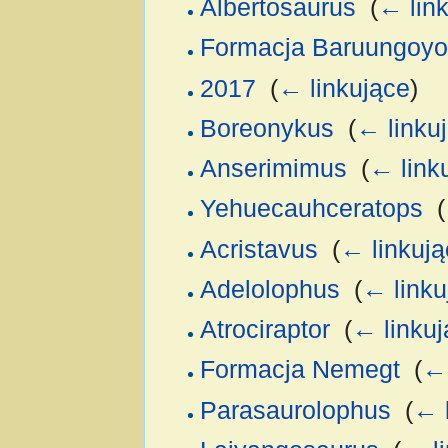
Albertosaurus
‎
(
← lin
Formacja Baruungoyo
2017
‎
(
← linkujące
)
Boreonykus
‎
(
← linku
Anserimimus
‎
(
← link
Yehuecauhceratops
‎
(
Acristavus
‎
(
← linkują
Adelolophus
‎
(
← linku
Atrociraptor
‎
(
← linkuj
Formacja Nemegt
‎
(
← 
Parasaurolophus
‎
(
← 