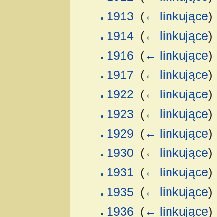
1913
‎
(
← linkujące
)
1914
‎
(
← linkujące
)
1916
‎
(
← linkujące
)
1917
‎
(
← linkujące
)
1922
‎
(
← linkujące
)
1923
‎
(
← linkujące
)
1929
‎
(
← linkujące
)
1930
‎
(
← linkujące
)
1931
‎
(
← linkujące
)
1935
‎
(
← linkujące
)
1936
‎
(
← linkujące
)