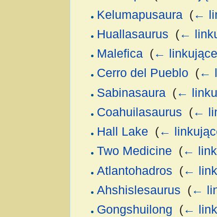
Kelumapusaura
‎
(
← li
Huallasaurus
‎
(
← link
Malefica
‎
(
← linkując
Cerro del Pueblo
‎
(
← l
Sabinasaura
‎
(
← linku
Coahuilasaurus
‎
(
← li
Hall Lake
‎
(
← linkując
Two Medicine
‎
(
← lin
Atlantohadros
‎
(
← lin
Ahshislesaurus
‎
(
← li
Gongshuilong
‎
(
← lin