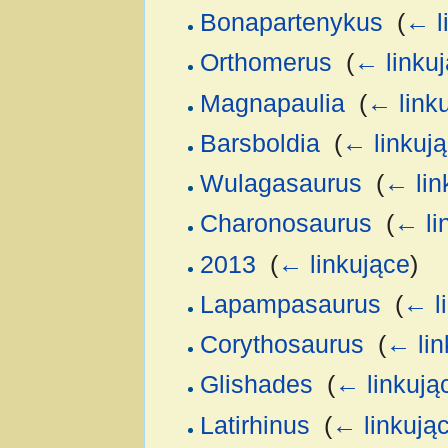
Bonapartenykus
‎
(
← l
Orthomerus
‎
(
← linku
Magnapaulia
‎
(
← link
Barsboldia
‎
(
← linkuj
Wulagasaurus
‎
(
← lin
Charonosaurus
‎
(
← li
2013
‎
(
← linkujące
)
Lapampasaurus
‎
(
← l
Corythosaurus
‎
(
← lin
Glishades
‎
(
← linkują
Latirhinus
‎
(
← linkują