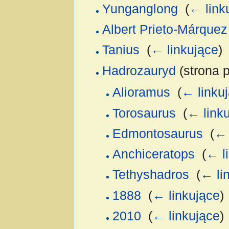
Yunganglong
‎
(
← link
Albert Prieto-Márquez
Tanius
‎
(
← linkujące
)
Hadrozauryd
(strona p
Alioramus
‎
(
← linku
Torosaurus
‎
(
← link
Edmontosaurus
‎
(
← 
Anchiceratops
‎
(
← l
Tethyshadros
‎
(
← li
1888
‎
(
← linkujące
)
2010
‎
(
← linkujące
)