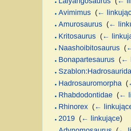
Laiyangosaurus
‎
(
← l
Avimimus
‎
(
← linkują
Amurosaurus
‎
(
← link
Kritosaurus
‎
(
← linkuj
Naashoibitosaurus
‎
(
←
Bonapartesaurus
‎
(
← 
Szablon:Hadrosaurid
Hadrosauromorpha
‎
(
Rhabdodontidae
‎
(
← l
Rhinorex
‎
(
← linkując
2019
‎
(
← linkujące
)
Adynomosaurus
‎
(
← l