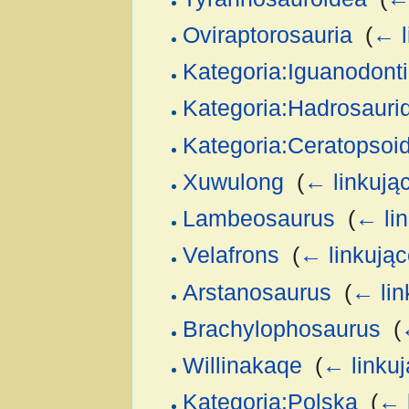
Oviraptorosauria
‎
(
← l
Kategoria:Iguanodont
Kategoria:Hadrosauri
Kategoria:Ceratopsoi
Xuwulong
‎
(
← linkują
Lambeosaurus
‎
(
← li
Velafrons
‎
(
← linkując
Arstanosaurus
‎
(
← lin
Brachylophosaurus
‎
(
Willinakaqe
‎
(
← linku
Kategoria:Polska
‎
(
← 