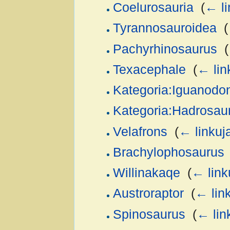
Coelurosauria
‎
(
← li
Tyrannosauroidea
‎
(
Pachyrhinosaurus
‎
(
Texacephale
‎
(
← lin
Kategoria:Iguanodon
Kategoria:Hadrosau
Velafrons
‎
(
← linkuj
Brachylophosaurus
Willinakaqe
‎
(
← link
Austroraptor
‎
(
← lin
Spinosaurus
‎
(
← lin