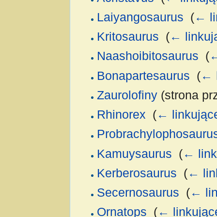
Laiyangosaurus
‎
(
← l
Kritosaurus
‎
(
← linkuj
Naashoibitosaurus
‎
(
←
Bonapartesaurus
‎
(
← 
Zaurolofiny
(strona pr
Rhinorex
‎
(
← linkując
Probrachylophosauru
Kamuysaurus
‎
(
← lin
Kerberosaurus
‎
(
← lin
Secernosaurus
‎
(
← li
Ornatops
‎
(
← linkując