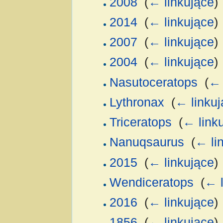
2008
‎
(
← linkujące
)
2014
‎
(
← linkujące
)
2007
‎
(
← linkujące
)
2004
‎
(
← linkujące
)
Nasutoceratops
‎
(
← 
Lythronax
‎
(
← linkuj
Triceratops
‎
(
← link
Nanuqsaurus
‎
(
← li
2015
‎
(
← linkujące
)
Wendiceratops
‎
(
← l
2016
‎
(
← linkujące
)
1856
‎
(
← linkujące
)