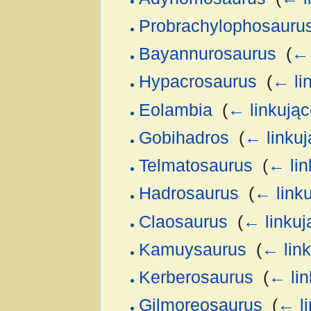
Probrachylophosauru
Bayannurosaurus
‎
(
← 
Hypacrosaurus
‎
(
← li
Eolambia
‎
(
← linkując
Gobihadros
‎
(
← linkuj
Telmatosaurus
‎
(
← lin
Hadrosaurus
‎
(
← link
Claosaurus
‎
(
← linkuj
Kamuysaurus
‎
(
← lin
Kerberosaurus
‎
(
← lin
Gilmoreosaurus
‎
(
← li