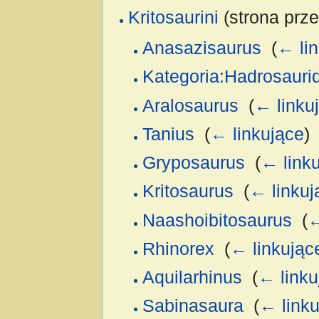
Kritosaurini
(strona prze
Anasazisaurus
‎
(
← li
Kategoria:Hadrosauri
Aralosaurus
‎
(
← linku
Tanius
‎
(
← linkujące
)
Gryposaurus
‎
(
← link
Kritosaurus
‎
(
← linkuj
Naashoibitosaurus
‎
(
←
Rhinorex
‎
(
← linkując
Aquilarhinus
‎
(
← linku
Sabinasaura
‎
(
← linku