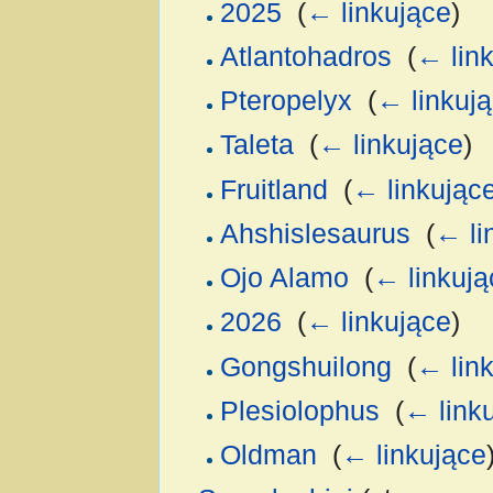
2025
‎
(
← linkujące
)
Atlantohadros
‎
(
← lin
Pteropelyx
‎
(
← linkuj
Taleta
‎
(
← linkujące
)
Fruitland
‎
(
← linkując
Ahshislesaurus
‎
(
← li
Ojo Alamo
‎
(
← linkują
2026
‎
(
← linkujące
)
Gongshuilong
‎
(
← lin
Plesiolophus
‎
(
← link
Oldman
‎
(
← linkujące