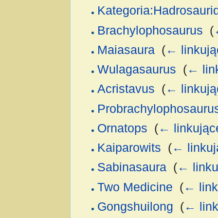
Kategoria:Hadrosauri
Brachylophosaurus
‎
(
Maiasaura
‎
(
← linkują
Wulagasaurus
‎
(
← lin
Acristavus
‎
(
← linkują
Probrachylophosauru
Ornatops
‎
(
← linkując
Kaiparowits
‎
(
← linku
Sabinasaura
‎
(
← linku
Two Medicine
‎
(
← lin
Gongshuilong
‎
(
← lin