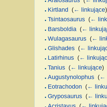
Aralosaurus
‎
(
← linku
Kirtland
‎
(
← linkujące
)
Tsintaosaurus
‎
(
← lin
Barsboldia
‎
(
← linkuj
Wulagasaurus
‎
(
← lin
Glishades
‎
(
← linkują
Latirhinus
‎
(
← linkują
Tanius
‎
(
← linkujące
)
Augustynolophus
‎
(
← 
Eotrachodon
‎
(
← link
Gryposaurus
‎
(
← link
Acristavus
‎
(
← linkują