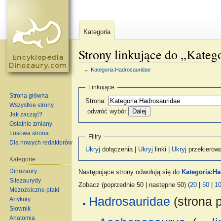
Kategoria
Strony linkujące do „Kateg
←
Kategoria:Hadrosauridae
Skocz do:
nawigacja
,
szukaj
Linkujące
Strona główna
Strona:
Wszystkie strony
odwróć wybór
Jak zacząć?
Ostatnie zmiany
Losowa strona
Filtry
Dla nowych redaktorów
Ukryj
dołączenia |
Ukryj
linki |
Ukryj
przekierow
Kategorie
Dinozaury
Następujące strony odwołują się do
Kategoria:H
Silezaurydy
Zobacz (poprzednie 50 | następne 50) (
20
|
50
|
1
Mezozoiczne ptaki
Hadrosauridae
(strona p
Artykuły
Słownik
Anatomia