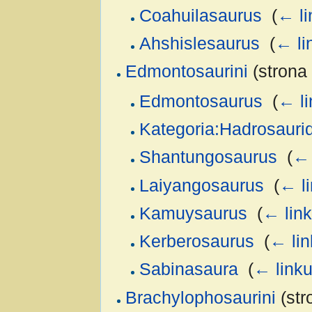
Coahuilasaurus
‎
(
← li
Ahshislesaurus
‎
(
← li
Edmontosaurini
(strona 
Edmontosaurus
‎
(
← li
Kategoria:Hadrosauri
Shantungosaurus
‎
(
← 
Laiyangosaurus
‎
(
← l
Kamuysaurus
‎
(
← lin
Kerberosaurus
‎
(
← lin
Sabinasaura
‎
(
← linku
Brachylophosaurini
(str