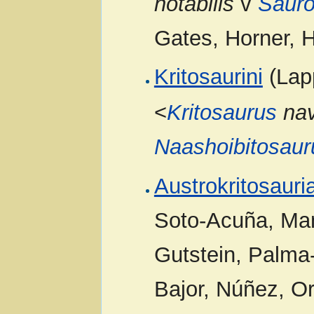
notabilis
v
Sauro
Gates, Horner, 
Kritosaurini
(Lapp
<
Kritosaurus
nav
Naashoibitosaur
Austrokritosauri
Soto-Acuña, Man
Gutstein, Palma-
Bajor, Núñez, Or