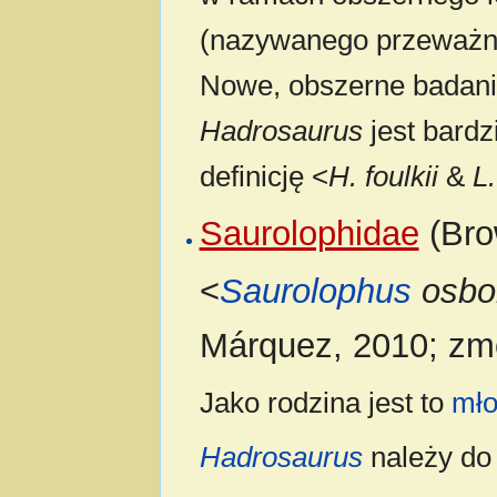
(nazywanego przeważn
Nowe, obszerne badan
Hadrosaurus
jest bardz
definicję <
H. foulkii
&
L
Saurolophidae
(Bro
<
Saurolophus
osbo
Márquez, 2010; zm
Jako rodzina jest to
mło
Hadrosaurus
należy do 