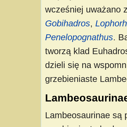
wcześniej uważano z
Gobihadros
,
Lophorh
Penelopognathus
. B
tworzą klad Euhadros
dzieli się na wspomn
grzebieniaste Lambe
Lambeosaurina
Lambeosaurinae są p