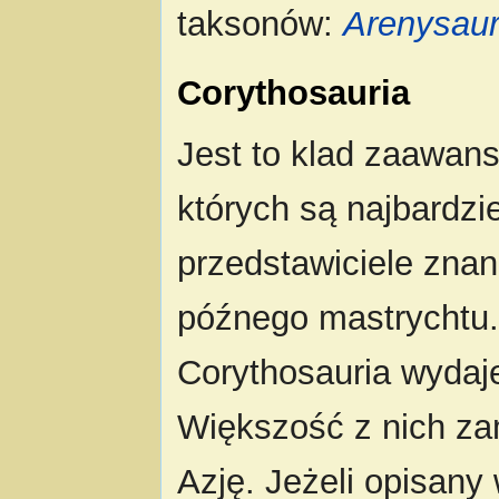
taksonów:
Arenysau
Corythosauria
Jest to klad zaawa
których są najbardzie
przedstawiciele zna
późnego mastrychtu.
Corythosauria wydaj
Większość z nich za
Azję. Jeżeli opisany