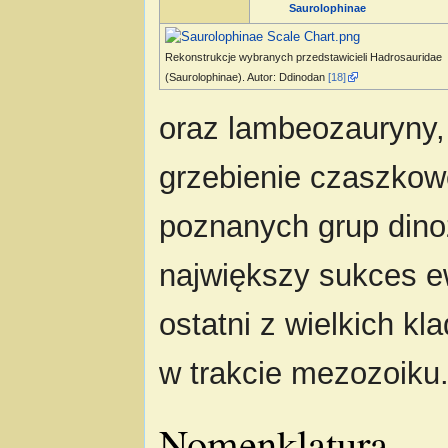
Saurolophinae
Rekonstrukcje wybranych przedstawicieli Hadrosauridae
(Saurolophinae). Autor: Ddinodan
[18]
oraz lambeozauryny,
grzebienie czaszkowe
poznanych grup dinoz
największy sukces e
ostatni z wielkich k
w trakcie mezozoiku
Nomenklatura