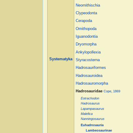
Neornithischia
Clypeodonta
Cerapoda
Ornithopoda
Iguanodontia
Dryomorpha
Ankylopollexia
Systematyka
Styracosterna
Hadrosauriformes
Hadrosauroidea
Hadrosauromorpha
Hadrosauridae
Cope
,
1869
Eotrachodon
Hadrosaurus
Lapampasaurus
Malefica
Nanningosaurus
Euhadrosauria
Lambeosaurinae