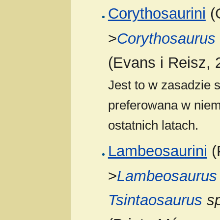
Corythosaurini
(G
>
Corythosaurus
(Evans i Reisz, 
Jest to w zasadzie 
preferowana w niema
ostatnich latach.
Lambeosaurini
(
>
Lambeosaurus
Tsintaosaurus
sp