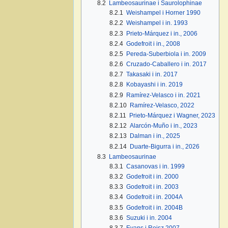
8.2
Lambeosaurinae i Saurolophinae
8.2.1
Weishampel i Horner 1990
8.2.2
Weishampel i in. 1993
8.2.3
Prieto-Márquez i in., 2006
8.2.4
Godefroit i in., 2008
8.2.5
Pereda-Suberbiola i in. 2009
8.2.6
Cruzado-Caballero i in. 2017
8.2.7
Takasaki i in. 2017
8.2.8
Kobayashi i in. 2019
8.2.9
Ramírez-Velasco i in. 2021
8.2.10
Ramírez-Velasco, 2022
8.2.11
Prieto-Márquez i Wagner, 2023
8.2.12
Alarcón-Muño i in., 2023
8.2.13
Dalman i in., 2025
8.2.14
Duarte-Bigurra i in., 2026
8.3
Lambeosaurinae
8.3.1
Casanovas i in. 1999
8.3.2
Godefroit i in. 2000
8.3.3
Godefroit i in. 2003
8.3.4
Godefroit i in. 2004A
8.3.5
Godefroit i in. 2004B
8.3.6
Suzuki i in. 2004
8.3.7
Evans i Reisz 2007