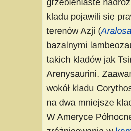
grzebieniaste hadroz
kladu pojawili się 
terenów Azji (
Aralos
bazalnymi lambeozau
takich kladów jak Tsin
Arenysaurini. Zaawa
wokół kladu Corythos
na dwa mniejsze klad
W Ameryce Północne