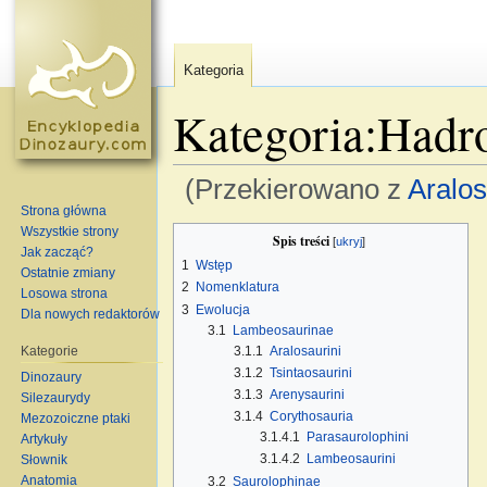
Kategoria
Kategoria:Hadr
(Przekierowano z
Aralos
Strona główna
Skocz do:
nawigacja
,
szukaj
Wszystkie strony
Spis treści
[
ukryj
]
Jak zacząć?
1
Wstęp
Ostatnie zmiany
2
Nomenklatura
Losowa strona
3
Ewolucja
Dla nowych redaktorów
3.1
Lambeosaurinae
3.1.1
Aralosaurini
Kategorie
3.1.2
Tsintaosaurini
Dinozaury
3.1.3
Arenysaurini
Silezaurydy
3.1.4
Corythosauria
Mezozoiczne ptaki
3.1.4.1
Parasaurolophini
Artykuły
3.1.4.2
Lambeosaurini
Słownik
Anatomia
3.2
Saurolophinae