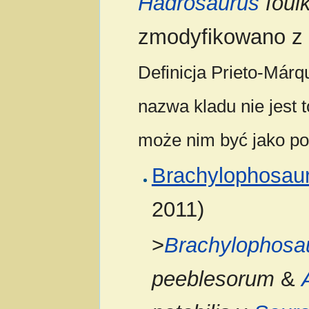
Hadrosaurus
foulk
zmodyfikowano z 
Definicja Prieto-Már
nazwa kladu nie jest 
może nim być jako po
Brachylophosaur
2011)
>
Brachylophosa
peeblesorum
&