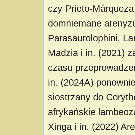
czy Prieto-Márqueza
domniemane arenyzur
Parasaurolophini, La
Madzia i in. (2021) 
czasu przeprowadzeni
in. (2024A) ponownie
siostrzany do Corytho
afrykańskie lambeoz
Xinga i in. (2022) A