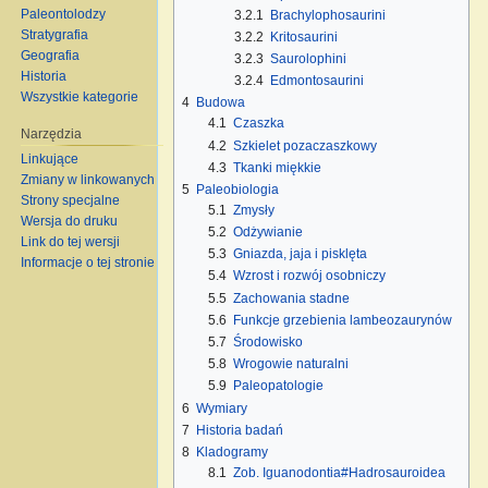
Paleontolodzy
3.2.1
Brachylophosaurini
Stratygrafia
3.2.2
Kritosaurini
Geografia
3.2.3
Saurolophini
Historia
3.2.4
Edmontosaurini
Wszystkie kategorie
4
Budowa
4.1
Czaszka
Narzędzia
4.2
Szkielet pozaczaszkowy
Linkujące
4.3
Tkanki miękkie
Zmiany w linkowanych
5
Paleobiologia
Strony specjalne
5.1
Zmysły
Wersja do druku
5.2
Odżywianie
Link do tej wersji
5.3
Gniazda, jaja i pisklęta
Informacje o tej stronie
5.4
Wzrost i rozwój osobniczy
5.5
Zachowania stadne
5.6
Funkcje grzebienia lambeozaurynów
5.7
Środowisko
5.8
Wrogowie naturalni
5.9
Paleopatologie
6
Wymiary
7
Historia badań
8
Kladogramy
8.1
Zob. Iguanodontia#Hadrosauroidea