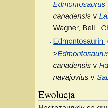
Edmontosaurus
canadensis
v
La
Wagner, Bell i C
Edmontosaurini
>
Edmontosauru
canadensis
v
Ha
navajovius
v
Sa
Ewolucja
Hadrozaurydy są gr