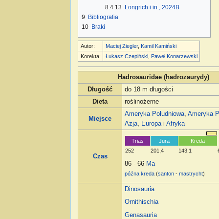
8.4.13
Longrich i in., 2024B
9
Bibliografia
10
Braki
Autor:
Maciej Ziegler
,
Kamil Kamiński
Korekta:
Łukasz Czepiński
,
Paweł Konarzewski
Hadrosauridae (hadrozaurydy)
Długość
do 18 m długości
Dieta
roślinożerne
Ameryka Południowa
,
Ameryka P
Miejsce
Azja
,
Europa
i
Afryka
Trias
Jura
Kreda
252
201,4
143,1
Czas
86 - 66
Ma
późna kreda
(
santon
-
mastrycht
)
Dinosauria
Ornithischia
Genasauria