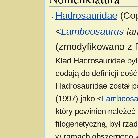
Hadrosauridae
(Cop
<
Lambeosaurus
la
(zmodyfikowano z F
Klad Hadrosauridae był 
dodają do definicji doś
Hadrosauridae został p
(1997) jako <
Lambeosa
który powinien należeć
filogenetyczną, był rz
w ramach obszernego k