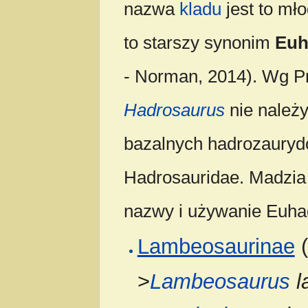
nazwa
kladu
jest to mł
to starszy synonim
Euh
- Norman, 2014). Wg P
Hadrosaurus
nie należy
bazalnych hadrozaurydó
Hadrosauridae. Madzia 
nazwy i używanie Euha
Lambeosaurinae
(
>
Lambeosaurus
l