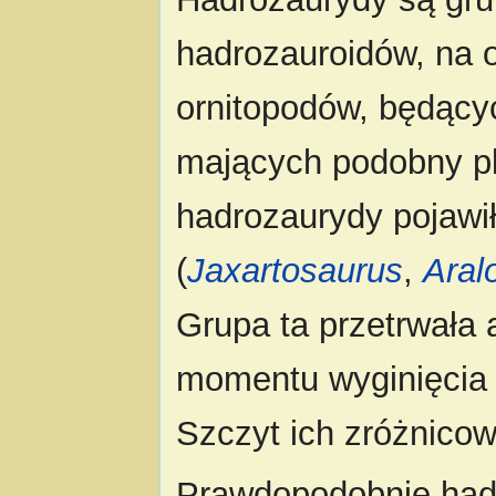
hadrozauroidów, na o
ornitopodów, będący
mających podobny pl
hadrozaurydy pojawi
(
Jaxartosaurus
,
Aral
Grupa ta przetrwała
momentu wyginięcia 
Szczyt ich zróżnico
Prawdopodobnie hadr