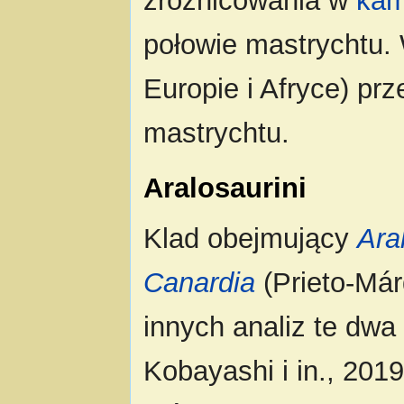
zróżnicowania w
kam
połowie mastrychtu. 
Europie i Afryce) pr
mastrychtu.
Aralosaurini
Klad obejmujący
Ara
Canardia
(Prieto-Márq
innych analiz te dwa
Kobayashi i in., 2019