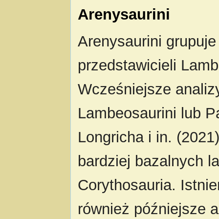
Arenysaurini
Arenysaurini grupuje
przedstawicieli Lam
Wcześniejsze analiz
Lambeosaurini lub Pa
Longricha i in. (202
bardziej bazalnych 
Corythosauria. Istnie
również późniejsze an