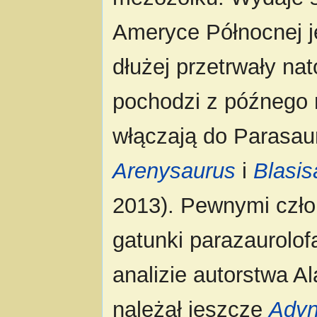
Ameryce Północnej 
dłużej przetrwały nat
pochodzi z późnego m
włączają do Parasaur
Arenysaurus
i
Blasis
2013). Pewnymi czło
gatunki parazaurolof
analizie autorstwa A
należał jeszcze
Ady