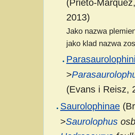
(Prieto-Márquez,
2013)
Jako nazwa plemien
jako klad nazwa zos
Parasaurolophin
>
Parasauroloph
(Evans i Reisz, 
Saurolophinae
(Br
>
Saurolophus
osb