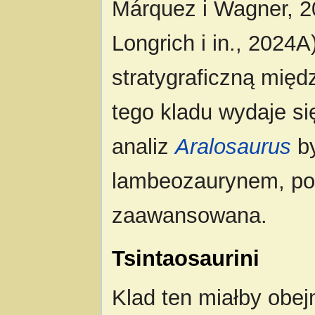
Márquez i Wagner, 20
Longrich i in., 2024
stratygraficzną międ
tego kladu wydaje s
analiz
Aralosaurus
by
lambeozaurynem, p
zaawansowana.
Tsintaosaurini
Klad ten miałby ob