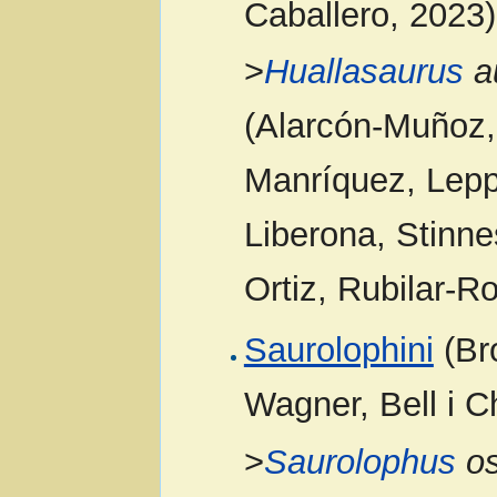
Caballero, 2023)
>
Huallasaurus
au
(Alarcón-Muñoz,
Manríquez, Leppe
Liberona, Stinne
Ortiz, Rubilar-R
Saurolophini
(Br
Wagner, Bell i C
>
Saurolophus
os