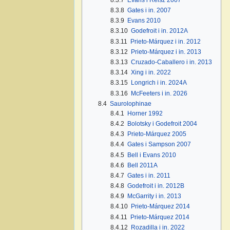
8.3.8
Gates i in. 2007
8.3.9
Evans 2010
8.3.10
Godefroit i in. 2012A
8.3.11
Prieto-Márquez i in. 2012
8.3.12
Prieto-Márquez i in. 2013
8.3.13
Cruzado-Caballero i in. 2013
8.3.14
Xing i in. 2022
8.3.15
Longrich i in. 2024A
8.3.16
McFeeters i in. 2026
8.4
Saurolophinae
8.4.1
Horner 1992
8.4.2
Bolotsky i Godefroit 2004
8.4.3
Prieto-Márquez 2005
8.4.4
Gates i Sampson 2007
8.4.5
Bell i Evans 2010
8.4.6
Bell 2011A
8.4.7
Gates i in. 2011
8.4.8
Godefroit i in. 2012B
8.4.9
McGarrity i in. 2013
8.4.10
Prieto-Márquez 2014
8.4.11
Prieto-Márquez 2014
8.4.12
Rozadilla i in. 2022