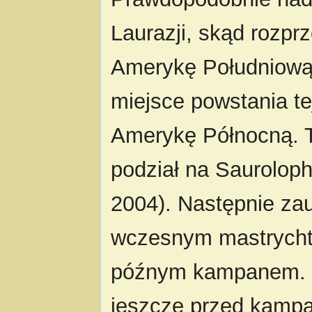
Laurazji, skąd rozprz
Amerykę Południową i
miejsce powstania te
Amerykę Północną. T
podział na Sauroloph
2004). Następnie zau
wczesnym mastrychte
późnym kampanem. L
jeszcze przed kampa