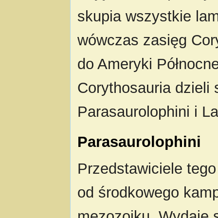
skupia wszystkie lam
wówczas zasięg Cory
do Ameryki Północnej
Corythosauria dzieli
Parasaurolophini i L
Parasaurolophini
Przedstawiciele teg
od środkowego kamp
mezozoiku. Wydaje s