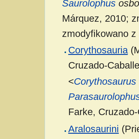
Saurolophus
osbo
Márquez, 2010; z
zmodyfikowano z 
Corythosauria
(M
Cruzado-Caballe
<
Corythosaurus
Parasaurolophu
Farke, Cruzado-
Aralosaurini
(Pri