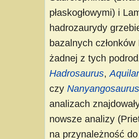
płaskogłowymi) i La
hadrozaurydy grzebien
bazalnych członków 
żadnej z tych podrod
Hadrosaurus
,
Aquila
czy
Nanyangosauru
analizach znajdowały
nowsze analizy (Pri
na przynależność do