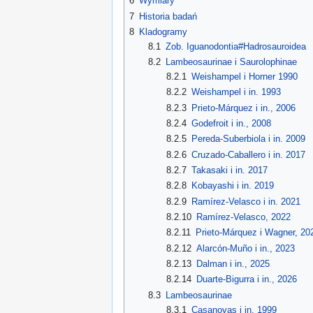
6
Wymiary
7
Historia badań
8
Kladogramy
8.1
Zob. Iguanodontia#Hadrosauroidea
8.2
Lambeosaurinae i Saurolophinae
8.2.1
Weishampel i Horner 1990
8.2.2
Weishampel i in. 1993
8.2.3
Prieto-Márquez i in., 2006
8.2.4
Godefroit i in., 2008
8.2.5
Pereda-Suberbiola i in. 2009
8.2.6
Cruzado-Caballero i in. 2017
8.2.7
Takasaki i in. 2017
8.2.8
Kobayashi i in. 2019
8.2.9
Ramírez-Velasco i in. 2021
8.2.10
Ramírez-Velasco, 2022
8.2.11
Prieto-Márquez i Wagner, 20
8.2.12
Alarcón-Muño i in., 2023
8.2.13
Dalman i in., 2025
8.2.14
Duarte-Bigurra i in., 2026
8.3
Lambeosaurinae
8.3.1
Casanovas i in. 1999