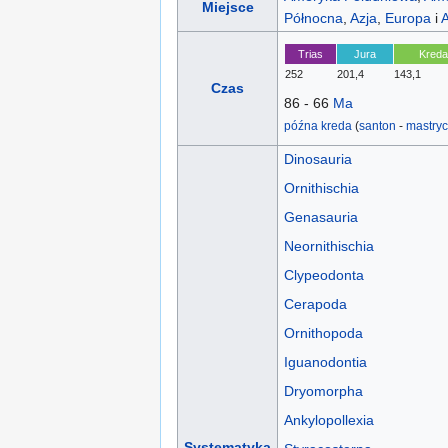
Miejsce
Północna
,
Azja
,
Europa
i
A
Trias
Jura
Kreda
252
201,4
143,1
Czas
86 - 66
Ma
późna kreda
(
santon
-
mastryc
Dinosauria
Ornithischia
Genasauria
Neornithischia
Clypeodonta
Cerapoda
Ornithopoda
Iguanodontia
Dryomorpha
Ankylopollexia
Systematyka