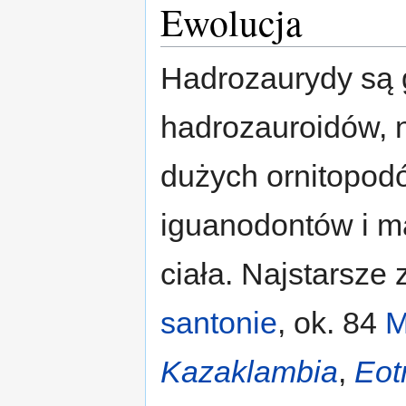
Ewolucja
Hadrozaurydy są
hadrozauroidów, n
dużych ornitopod
iguanodontów i m
ciała. Najstarsze
santonie
, ok. 84
Kazaklambia
,
Eot