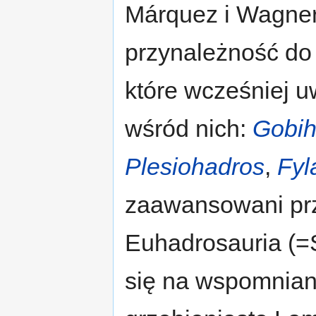
Márquez i Wagner
przynależność do
które wcześniej u
wśród nich:
Gobih
Plesiohadros
,
Fyl
zaawansowani prz
Euhadrosauria (=Sa
się na wspomnian