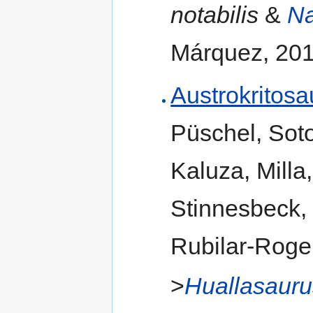
notabilis
&
Na
Márquez, 201
Austrokritosa
Püschel, Sot
Kaluza, Milla
Stinnesbeck, 
Rubilar-Roge
>
Huallasauru