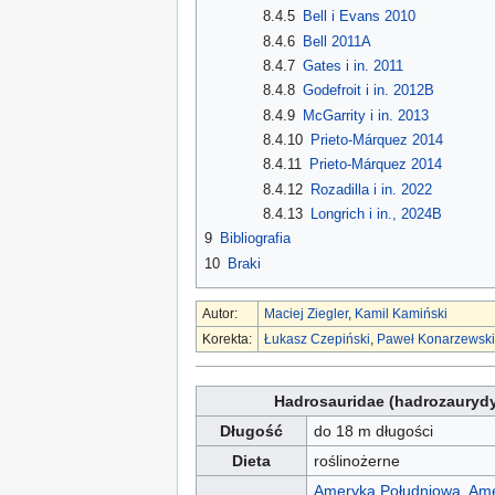
8.4.5
Bell i Evans 2010
8.4.6
Bell 2011A
8.4.7
Gates i in. 2011
8.4.8
Godefroit i in. 2012B
8.4.9
McGarrity i in. 2013
8.4.10
Prieto-Márquez 2014
8.4.11
Prieto-Márquez 2014
8.4.12
Rozadilla i in. 2022
8.4.13
Longrich i in., 2024B
9
Bibliografia
10
Braki
Autor:
Maciej Ziegler
,
Kamil Kamiński
Korekta:
Łukasz Czepiński
,
Paweł Konarzewski
Hadrosauridae (hadrozauryd
Długość
do 18 m długości
Dieta
roślinożerne
Ameryka Południowa
,
Ame