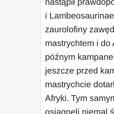
nastąpił prawdop
i Lambeosaurinae 
zaurolofiny zawę
mastrychtem i do
późnym kampanem.
jeszcze przed ka
mastrychcie dotar
Afryki. Tym samy
osiągnęli niemal 