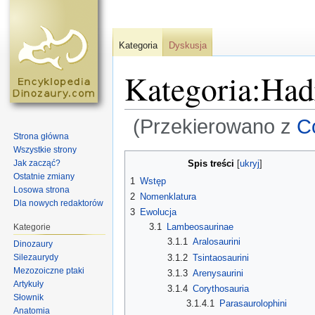
Kategoria
Dyskusja
Kategoria:Had
(Przekierowano z
C
Strona główna
Skocz do:
nawigacja
,
szukaj
Wszystkie strony
Spis treści
Jak zacząć?
[
ukryj
]
Ostatnie zmiany
1
Wstęp
Losowa strona
2
Nomenklatura
Dla nowych redaktorów
3
Ewolucja
3.1
Lambeosaurinae
Kategorie
3.1.1
Aralosaurini
Dinozaury
Silezaurydy
3.1.2
Tsintaosaurini
Mezozoiczne ptaki
3.1.3
Arenysaurini
Artykuły
3.1.4
Corythosauria
Słownik
3.1.4.1
Parasaurolophini
Anatomia