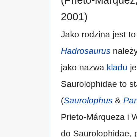
(Prieto-Márquez
2001)
Jako rodzina jest t
Hadrosaurus
należy
jako nazwa
kladu
je
Saurolophidae to s
(
Saurolophus
&
Par
Prieto-Márqueza i 
do Saurolophidae, p