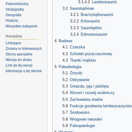
3.1.4.2
Lambeosaurini
Paleontolodzy
3.2
Saurolophinae
Stratygrafia
3.2.1
Brachylophosaurini
Geografia
Historia
3.2.2
Kritosaurini
Wszystkie kategorie
3.2.3
Saurolophini
3.2.4
Edmontosaurini
Narzędzia
4
Budowa
Linkujące
4.1
Czaszka
Zmiany w linkowanych
4.2
Szkielet pozaczaszkowy
Strony specjalne
Wersja do druku
4.3
Tkanki miękkie
Link do tej wersji
5
Paleobiologia
Informacje o tej stronie
5.1
Zmysły
5.2
Odżywianie
5.3
Gniazda, jaja i pisklęta
5.4
Wzrost i rozwój osobniczy
5.5
Zachowania stadne
5.6
Funkcje grzebienia lambeozaurynów
5.7
Środowisko
5.8
Wrogowie naturalni
5.9
Paleopatologie