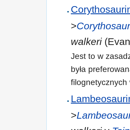
Corythosauri
>
Corythosau
walkeri
(Evans
Jest to w zasad
była preferowan
filognetycznych 
Lambeosauri
>
Lambeosau