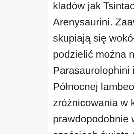
kladów jak Tsintaos
Arenysaurini. Z
skupiają się wokół
podzielić można 
Parasaurolophini
Północnej lambeo
zróżnicowania w
prawdopodobnie w