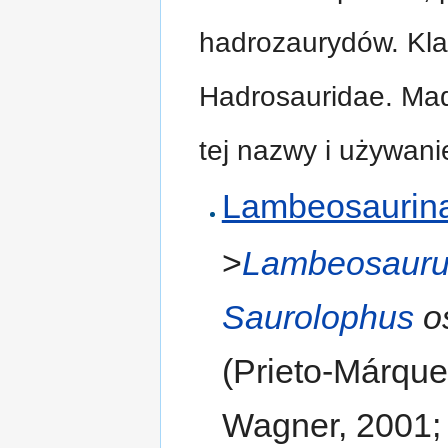
hadrozaurydów. Kla
Hadrosauridae. Mad
tej nazwy i używan
Lambeosaurin
>
Lambeosaur
Saurolophus
o
(Prieto-Márqu
Wagner, 2001;