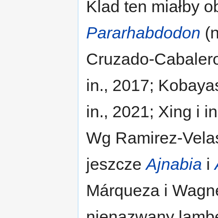
Klad ten miałby
Pararhabdodon
(n
Cruzado-Cabalero 
in., 2017; Kobayas
in., 2021; Xing i i
Wg Ramirez-Velas
jeszcze
Ajnabia
i
Márqueza i Wagn
nienazwany lambe