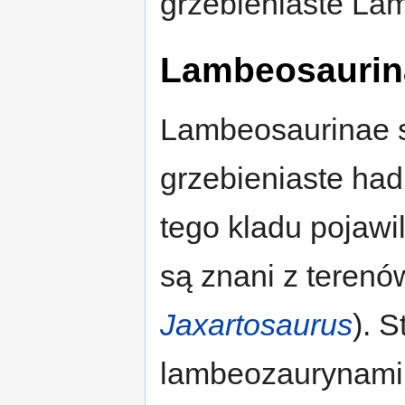
grzebieniaste La
Lambeosaurin
Lambeosaurinae s
grzebieniaste had
tego kladu pojaw
są znani z terenów
Jaxartosaurus
). 
lambeozaurynami 