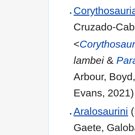
Corythosauri
Cruzado-Caba
<
Corythosau
lambei
&
Par
Arbour, Boyd,
Evans, 2021)
Aralosaurini
(
Gaete, Galob