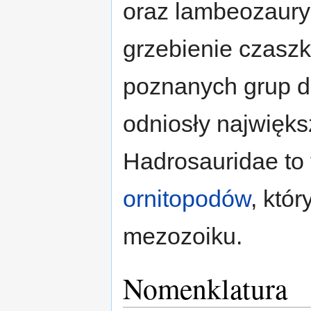
oraz lambeozaury
grzebienie czaszk
poznanych grup di
odniosły najwięks
Hadrosauridae to 
ornitopodów
, któ
mezozoiku.
Nomenklatura