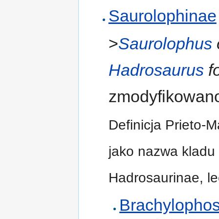
Saurolophinae
>
Saurolophus
Hadrosaurus
fo
zmodyfikowano
Definicja Prieto-
jako nazwa kladu 
Hadrosaurinae, le
Brachylophos