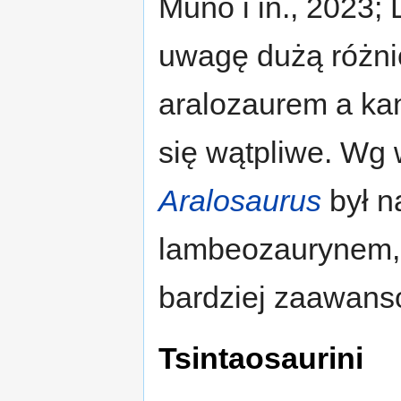
Muño i in., 2023; 
uwagę dużą różnic
aralozaurem a kan
się wątpliwe. Wg 
Aralosaurus
był n
lambeozaurynem,
bardziej zaawan
Tsintaosaurini