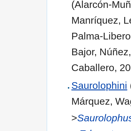
(Alarcón-Muñ
Manríquez, Le
Palma-Liberon
Bajor, Núñez,
Caballero, 2
Saurolophini
Márquez, Wag
>
Saurolophu