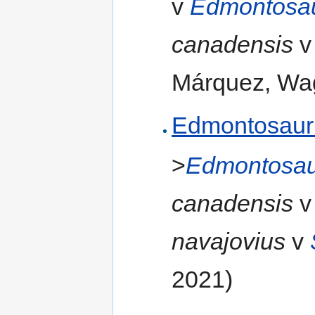
v
Edmontosa
canadensis
Márquez, Wag
Edmontosauri
>
Edmontosau
canadensis
navajovius
v
2021)