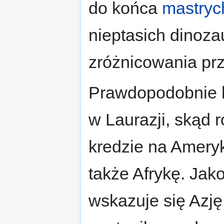
do końca
mastryc
nieptasich dinoz
zróżnicowania pr
Prawdopodobnie h
w Laurazji, skąd r
kredzie na Ameryk
także Afrykę. Jak
wskazuje się Azj