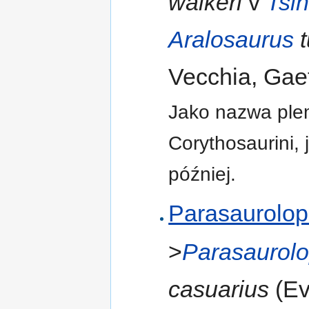
walkeri
v
Tsi
Aralosaurus
t
Vecchia, Gaet
Jako nazwa ple
Corythosaurini,
później.
Parasaurolop
>
Parasaurol
casuarius
(Ev