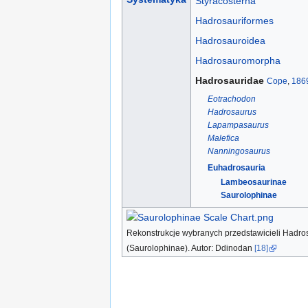
Styracosterna
Hadrosauriformes
Hadrosauroidea
Hadrosauromorpha
Hadrosauridae
Cope
,
186
Eotrachodon
Hadrosaurus
Lapampasaurus
Malefica
Nanningosaurus
Euhadrosauria
Lambeosaurinae
Saurolophinae
Rekonstrukcje wybranych przedstawicieli Hadro
(Saurolophinae). Autor: Ddinodan
[18]