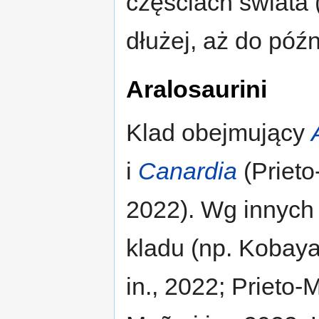
częściach świata (
dłużej, aż do póź
Aralosaurini
Klad obejmujący
i
Canardia
(Prieto-
2022). Wg innych 
kladu (np. Kobayas
in., 2022; Prieto