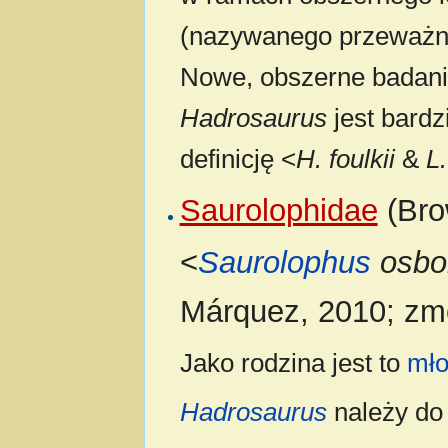
(nazywanego przeważn
Nowe, obszerne badan
Hadrosaurus
jest bardz
definicję <
H. foulkii
&
L
Saurolophidae
(Bro
<
Saurolophus
osbo
Márquez, 2010; zm
Jako rodzina jest to
mło
Hadrosaurus
należy do 