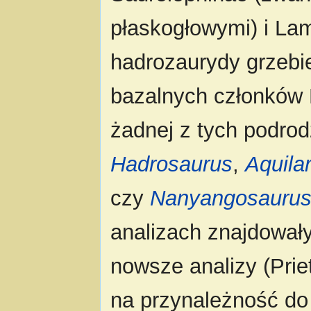
płaskogłowymi) i La
hadrozaurydy grzebien
bazalnych członków 
żadnej z tych podrod
Hadrosaurus
,
Aquila
czy
Nanyangosauru
analizach znajdowały
nowsze analizy (Pri
na przynależność do