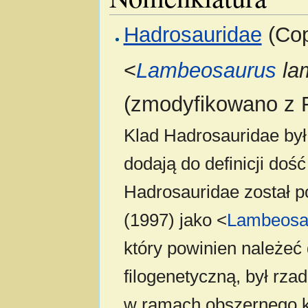
Hadrosauridae
(Cop
<
Lambeosaurus
la
(zmodyfikowano z F
Klad Hadrosauridae był 
dodają do definicji doś
Hadrosauridae został p
(1997) jako <
Lambeosa
który powinien należeć
filogenetyczną, był rz
w ramach obszernego k