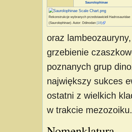
Saurolophinae
Rekonstrukcje wybranych przedstawicieli Hadrosauridae
(Saurolophinae). Autor: Ddinodan
[18]
oraz lambeozauryny,
grzebienie czaszkowe
poznanych grup dinoz
największy sukces e
ostatni z wielkich k
w trakcie mezozoiku
Nomenklatura