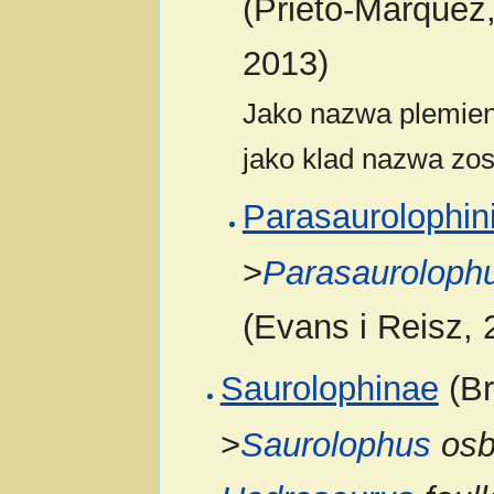
(Prieto-Márquez,
2013)
Jako nazwa plemien
jako klad nazwa zos
Parasaurolophin
>
Parasauroloph
(Evans i Reisz, 
Saurolophinae
(Br
>
Saurolophus
osb