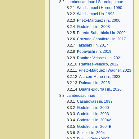
8.2
Lambeosaurinae i Saurolophinae
8.2.1
Weishampel i Horner 1990
8.2.2
Weishampel i in. 1993
8.2.3
Prieto-Márquez i in., 2006
8.2.4
Godefroit i in., 2008
8.2.5
Pereda-Suberbiola i in. 2009
8.2.6
Cruzado-Caballero i in. 2017
8.2.7
Takasaki i in. 2017
8.2.8
Kobayashi i in. 2019
8.2.9
Ramírez-Velasco i in. 2021
8.2.10
Ramírez-Velasco, 2022
8.2.11
Prieto-Márquez i Wagner, 2023
8.2.12
Alarcón-Muño i in., 2023
8.2.13
Dalman i in., 2025
8.2.14
Duarte-Bigurra i in., 2026
8.3
Lambeosaurinae
8.3.1
Casanovas i in. 1999
8.3.2
Godefroit i in. 2000
8.3.3
Godefroit i in. 2003
8.3.4
Godefroit i in. 2004A
8.3.5
Godefroit i in. 2004B
8.3.6
Suzuki i in. 2004
8.3.7
Evans i Reisz 2007