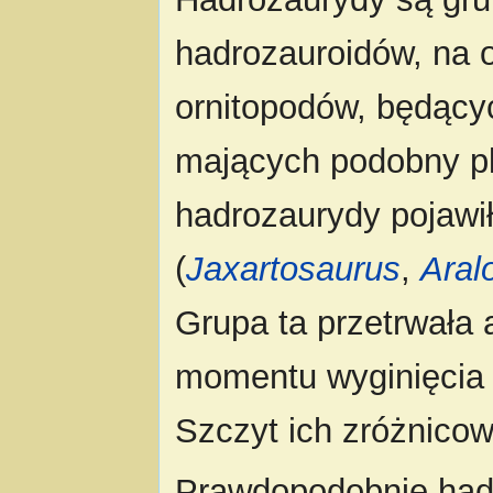
hadrozauroidów, na o
ornitopodów, będący
mających podobny pl
hadrozaurydy pojawi
(
Jaxartosaurus
,
Aral
Grupa ta przetrwała
momentu wyginięcia 
Szczyt ich zróżnico
Prawdopodobnie hadr