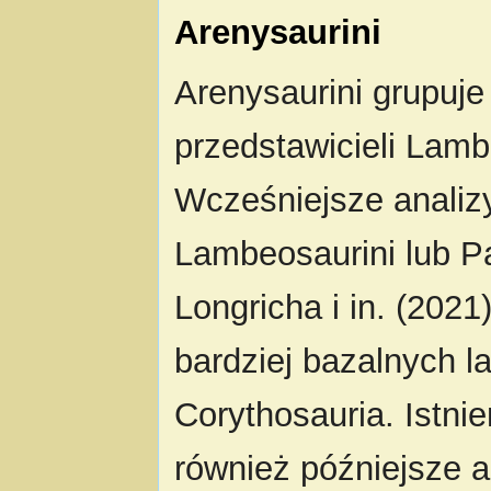
Arenysaurini
Arenysaurini grupuje
przedstawicieli Lam
Wcześniejsze analiz
Lambeosaurini lub Pa
Longricha i in. (202
bardziej bazalnych 
Corythosauria. Istnie
również późniejsze an