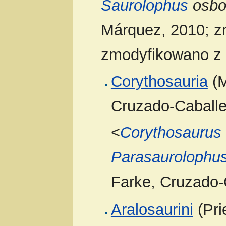
Saurolophus
osbo
Márquez, 2010; z
zmodyfikowano z 
Corythosauria
(M
Cruzado-Caballe
<
Corythosaurus
Parasaurolophu
Farke, Cruzado-
Aralosaurini
(Pri