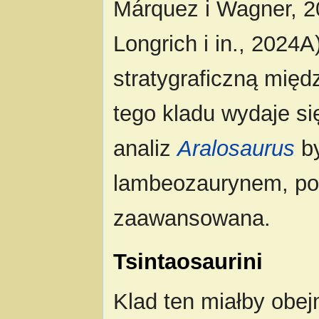
Márquez i Wagner, 20
Longrich i in., 2024
stratygraficzną międ
tego kladu wydaje s
analiz
Aralosaurus
by
lambeozaurynem, p
zaawansowana.
Tsintaosaurini
Klad ten miałby ob