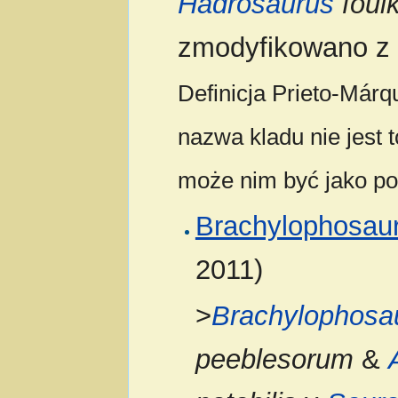
Hadrosaurus
foulk
zmodyfikowano z 
Definicja Prieto-Már
nazwa kladu nie jest 
może nim być jako po
Brachylophosaur
2011)
>
Brachylophosa
peeblesorum
&