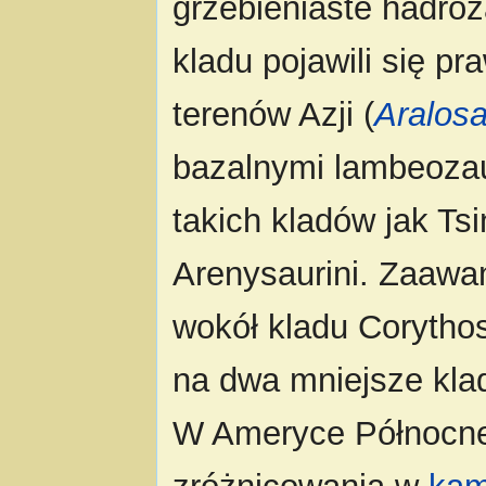
grzebieniaste hadroz
kladu pojawili się 
terenów Azji (
Aralos
bazalnymi lambeozau
takich kladów jak Tsin
Arenysaurini. Zaawa
wokół kladu Corythos
na dwa mniejsze klad
W Ameryce Północne