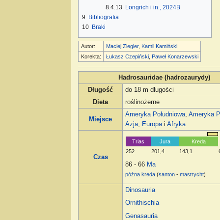
8.4.13
Longrich i in., 2024B
9
Bibliografia
10
Braki
Autor:
Maciej Ziegler
,
Kamil Kamiński
Korekta:
Łukasz Czepiński
,
Paweł Konarzewski
Hadrosauridae (hadrozaurydy)
Długość
do 18 m długości
Dieta
roślinożerne
Ameryka Południowa
,
Ameryka P
Miejsce
Azja
,
Europa
i
Afryka
Trias
Jura
Kreda
252
201,4
143,1
Czas
86 - 66
Ma
późna kreda
(
santon
-
mastrycht
)
Dinosauria
Ornithischia
Genasauria