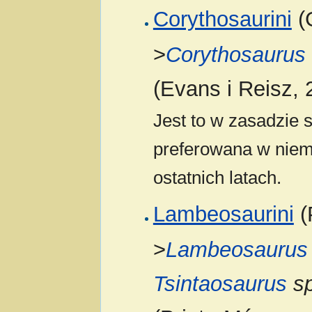
Corythosaurini
(G
>
Corythosaurus
(Evans i Reisz, 
Jest to w zasadzie 
preferowana w niema
ostatnich latach.
Lambeosaurini
(
>
Lambeosaurus
Tsintaosaurus
sp