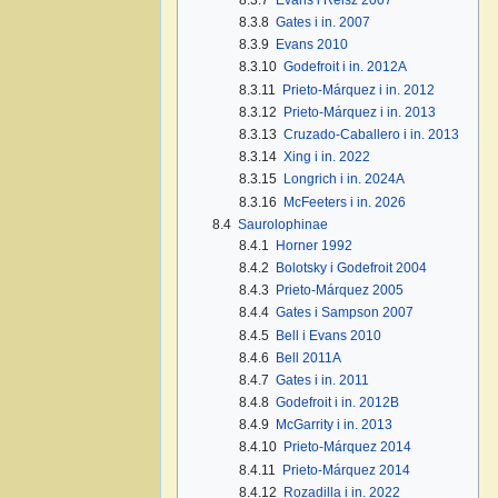
8.3.8
Gates i in. 2007
8.3.9
Evans 2010
8.3.10
Godefroit i in. 2012A
8.3.11
Prieto-Márquez i in. 2012
8.3.12
Prieto-Márquez i in. 2013
8.3.13
Cruzado-Caballero i in. 2013
8.3.14
Xing i in. 2022
8.3.15
Longrich i in. 2024A
8.3.16
McFeeters i in. 2026
8.4
Saurolophinae
8.4.1
Horner 1992
8.4.2
Bolotsky i Godefroit 2004
8.4.3
Prieto-Márquez 2005
8.4.4
Gates i Sampson 2007
8.4.5
Bell i Evans 2010
8.4.6
Bell 2011A
8.4.7
Gates i in. 2011
8.4.8
Godefroit i in. 2012B
8.4.9
McGarrity i in. 2013
8.4.10
Prieto-Márquez 2014
8.4.11
Prieto-Márquez 2014
8.4.12
Rozadilla i in. 2022