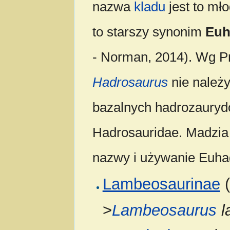
nazwa
kladu
jest to mł
to starszy synonim
Euh
- Norman, 2014). Wg P
Hadrosaurus
nie należy
bazalnych hadrozaurydó
Hadrosauridae. Madzia 
nazwy i używanie Euha
Lambeosaurinae
(
>
Lambeosaurus
l