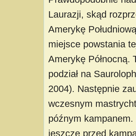
Laurazji, skąd rozprz
Amerykę Południową i
miejsce powstania te
Amerykę Północną. T
podział na Sauroloph
2004). Następnie zau
wczesnym mastrychte
późnym kampanem. L
jeszcze przed kampa