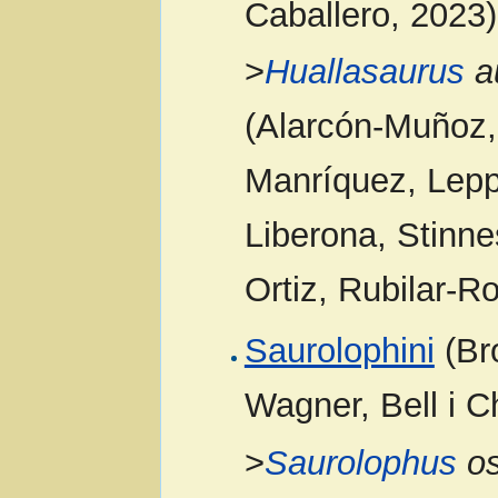
Caballero, 2023)
>
Huallasaurus
au
(Alarcón-Muñoz,
Manríquez, Leppe
Liberona, Stinne
Ortiz, Rubilar-R
Saurolophini
(Br
Wagner, Bell i C
>
Saurolophus
os