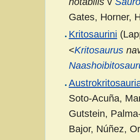
notabilis
v
Sauro
Gates, Horner, 
Kritosaurini
(Lapp
<
Kritosaurus
nav
Naashoibitosaur
Austrokritosauri
Soto-Acuña, Man
Gutstein, Palma-
Bajor, Núñez, Or