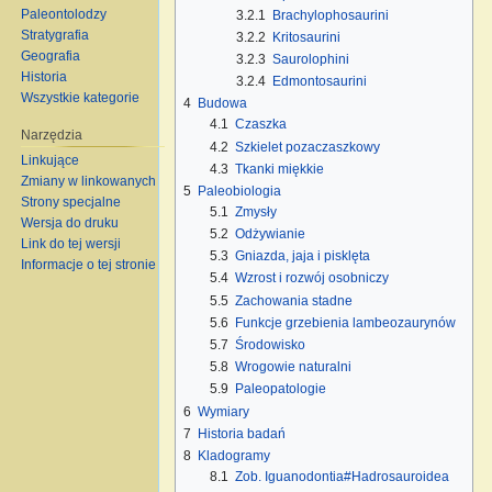
Paleontolodzy
3.2.1
Brachylophosaurini
Stratygrafia
3.2.2
Kritosaurini
Geografia
3.2.3
Saurolophini
Historia
3.2.4
Edmontosaurini
Wszystkie kategorie
4
Budowa
4.1
Czaszka
Narzędzia
4.2
Szkielet pozaczaszkowy
Linkujące
4.3
Tkanki miękkie
Zmiany w linkowanych
5
Paleobiologia
Strony specjalne
5.1
Zmysły
Wersja do druku
5.2
Odżywianie
Link do tej wersji
5.3
Gniazda, jaja i pisklęta
Informacje o tej stronie
5.4
Wzrost i rozwój osobniczy
5.5
Zachowania stadne
5.6
Funkcje grzebienia lambeozaurynów
5.7
Środowisko
5.8
Wrogowie naturalni
5.9
Paleopatologie
6
Wymiary
7
Historia badań
8
Kladogramy
8.1
Zob. Iguanodontia#Hadrosauroidea