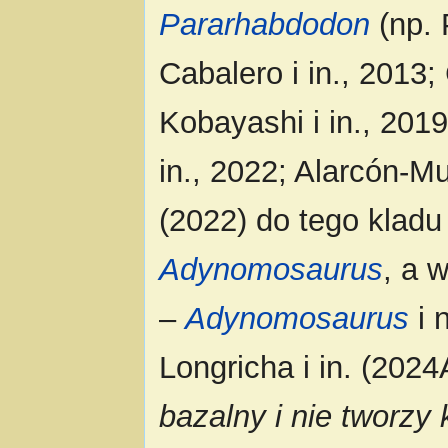
Pararhabdodon
(np. 
Cabalero i in., 2013;
Kobayashi i in., 2019
in., 2022; Alarcón-M
(2022) do tego kladu
Adynomosaurus
, a 
–
Adynomosaurus
i 
Longricha i in. (2024A
bazalny i nie tworzy