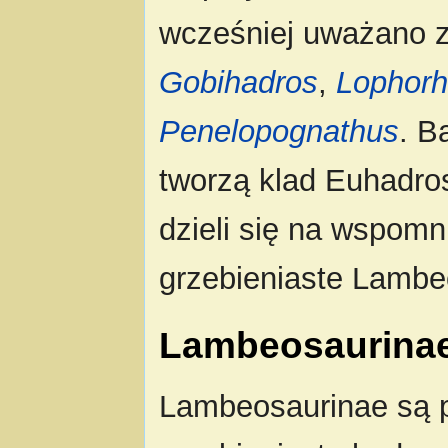
wcześniej uważano z
Gobihadros
,
Lophorh
Penelopognathus
. B
tworzą klad Euhadros
dzieli się na wspomn
grzebieniaste Lambe
Lambeosaurina
Lambeosaurinae są p