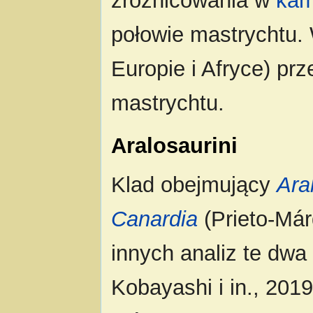
zróżnicowania w
kam
połowie mastrychtu. 
Europie i Afryce) pr
mastrychtu.
Aralosaurini
Klad obejmujący
Ara
Canardia
(Prieto-Márq
innych analiz te dwa
Kobayashi i in., 2019