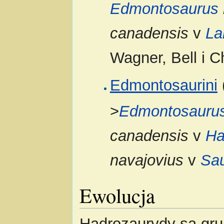
Edmontosaurus
canadensis
v
La
Wagner, Bell i C
Edmontosaurini
>
Edmontosauru
canadensis
v
Ha
navajovius
v
Sa
Ewolucja
Hadrozaurydy są gr