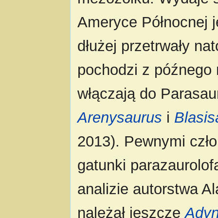
Ameryce Północnej 
dłużej przetrwały nat
pochodzi z późnego m
włączają do Parasaur
Arenysaurus
i
Blasis
2013). Pewnymi czło
gatunki parazaurolof
analizie autorstwa A
należał jeszcze
Ady