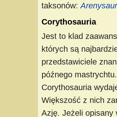
taksonów:
Arenysau
Corythosauria
Jest to klad zaawa
których są najbardzie
przedstawiciele zna
późnego mastrychtu.
Corythosauria wydaj
Większość z nich za
Azję. Jeżeli opisany