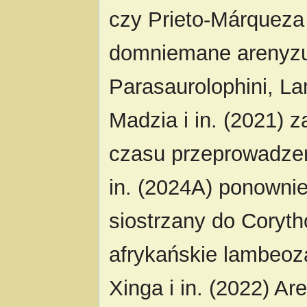
czy Prieto-Márqueza
domniemane arenyzur
Parasaurolophini, La
Madzia i in. (2021) 
czasu przeprowadzeni
in. (2024A) ponownie
siostrzany do Corytho
afrykańskie lambeoz
Xinga i in. (2022) A