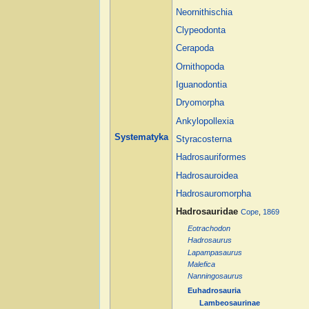
Neornithischia
Clypeodonta
Cerapoda
Ornithopoda
Iguanodontia
Dryomorpha
Ankylopollexia
Systematyka
Styracosterna
Hadrosauriformes
Hadrosauroidea
Hadrosauromorpha
Hadrosauridae
Cope
,
1869
Eotrachodon
Hadrosaurus
Lapampasaurus
Malefica
Nanningosaurus
Euhadrosauria
Lambeosaurinae