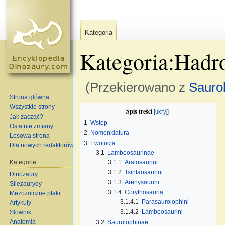
Kategoria
Kategoria:Hadr
(Przekierowano z
Saurol
Strona główna
Skocz do:
nawigacja
,
szukaj
Wszystkie strony
Spis treści
[
ukryj
]
Jak zacząć?
1
Wstęp
Ostatnie zmiany
2
Nomenklatura
Losowa strona
3
Ewolucja
Dla nowych redaktorów
3.1
Lambeosaurinae
3.1.1
Aralosaurini
Kategorie
3.1.2
Tsintaosaurini
Dinozaury
3.1.3
Arenysaurini
Silezaurydy
3.1.4
Corythosauria
Mezozoiczne ptaki
3.1.4.1
Parasaurolophini
Artykuły
3.1.4.2
Lambeosaurini
Słownik
Anatomia
3.2
Saurolophinae