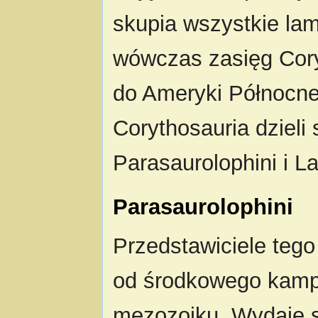
skupia wszystkie lam
wówczas zasięg Cory
do Ameryki Północnej
Corythosauria dzieli
Parasaurolophini i L
Parasaurolophini
Przedstawiciele teg
od środkowego kamp
mezozoiku. Wydaje s