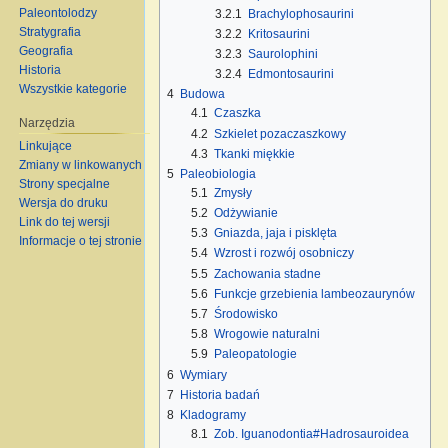
Paleontolodzy
3.2.1
Brachylophosaurini
Stratygrafia
3.2.2
Kritosaurini
Geografia
3.2.3
Saurolophini
Historia
3.2.4
Edmontosaurini
Wszystkie kategorie
4
Budowa
4.1
Czaszka
Narzędzia
4.2
Szkielet pozaczaszkowy
Linkujące
4.3
Tkanki miękkie
Zmiany w linkowanych
5
Paleobiologia
Strony specjalne
5.1
Zmysły
Wersja do druku
5.2
Odżywianie
Link do tej wersji
5.3
Gniazda, jaja i pisklęta
Informacje o tej stronie
5.4
Wzrost i rozwój osobniczy
5.5
Zachowania stadne
5.6
Funkcje grzebienia lambeozaurynów
5.7
Środowisko
5.8
Wrogowie naturalni
5.9
Paleopatologie
6
Wymiary
7
Historia badań
8
Kladogramy
8.1
Zob. Iguanodontia#Hadrosauroidea