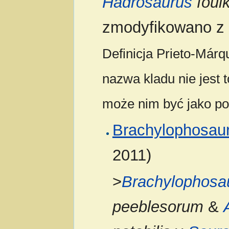
Hadrosaurus
foulk
zmodyfikowano z 
Definicja Prieto-Már
nazwa kladu nie jest 
może nim być jako po
Brachylophosaur
2011)
>
Brachylophosa
peeblesorum
&