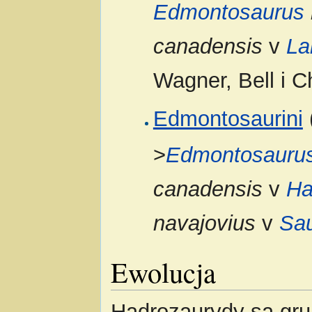
Edmontosaurus
canadensis
v
La
Wagner, Bell i C
Edmontosaurini
>
Edmontosauru
canadensis
v
Ha
navajovius
v
Sa
Ewolucja
Hadrozaurydy są gr