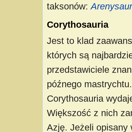
taksonów:
Arenysau
Corythosauria
Jest to klad zaawa
których są najbardzie
przedstawiciele zna
późnego mastrychtu.
Corythosauria wydaj
Większość z nich za
Azję. Jeżeli opisany