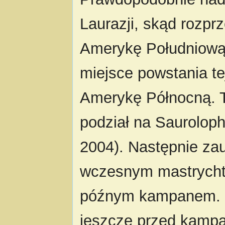
Laurazji, skąd rozprz
Amerykę Południową i
miejsce powstania te
Amerykę Północną. T
podział na Sauroloph
2004). Następnie zau
wczesnym mastrychte
późnym kampanem. L
jeszcze przed kampa