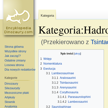
Kategoria
Kategoria:Hadr
(Przekierowano z
Tsinta
Strona główna
Skocz do:
nawigacja
,
szukaj
Wszystkie strony
Spis treści
[
ukryj
]
Jak zacząć?
1
Wstęp
Ostatnie zmiany
2
Nomenklatura
Losowa strona
3
Ewolucja
Dla nowych redaktorów
3.1
Lambeosaurinae
3.1.1
Aralosaurini
Kategorie
3.1.2
Tsintaosaurini
Dinozaury
3.1.3
Arenysaurini
Silezaurydy
3.1.4
Corythosauria
Mezozoiczne ptaki
3.1.4.1
Parasaurolophini
Artykuły
3.1.4.2
Lambeosaurini
Słownik
Anatomia
3.2
Saurolophinae