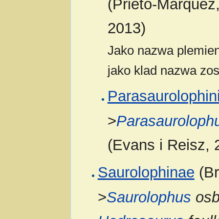
(Prieto-Márquez,
2013)
Jako nazwa plemien
jako klad nazwa zos
Parasaurolophin
>
Parasauroloph
(Evans i Reisz, 
Saurolophinae
(Br
>
Saurolophus
osb