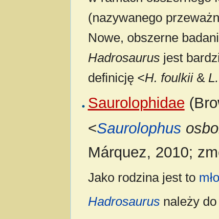
(nazywanego przeważn
Nowe, obszerne badan
Hadrosaurus
jest bardz
definicję <
H. foulkii
&
L
Saurolophidae
(Bro
<
Saurolophus
osbo
Márquez, 2010; zm
Jako rodzina jest to
mło
Hadrosaurus
należy do 