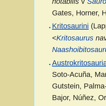
notabilis
v
Sauro
Gates, Horner, 
Kritosaurini
(Lapp
<
Kritosaurus
nav
Naashoibitosaur
Austrokritosauri
Soto-Acuña, Man
Gutstein, Palma-
Bajor, Núñez, Or