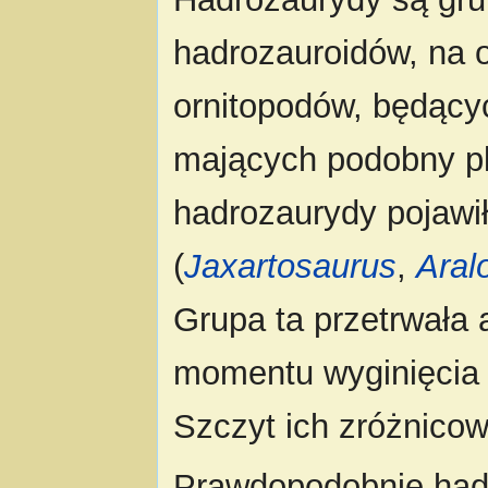
hadrozauroidów, na o
ornitopodów, będący
mających podobny pl
hadrozaurydy pojawi
(
Jaxartosaurus
,
Aral
Grupa ta przetrwała
momentu wyginięcia 
Szczyt ich zróżnico
Prawdopodobnie hadr