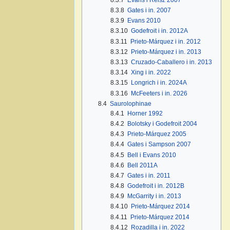
8.3.8
Gates i in. 2007
8.3.9
Evans 2010
8.3.10
Godefroit i in. 2012A
8.3.11
Prieto-Márquez i in. 2012
8.3.12
Prieto-Márquez i in. 2013
8.3.13
Cruzado-Caballero i in. 2013
8.3.14
Xing i in. 2022
8.3.15
Longrich i in. 2024A
8.3.16
McFeeters i in. 2026
8.4
Saurolophinae
8.4.1
Horner 1992
8.4.2
Bolotsky i Godefroit 2004
8.4.3
Prieto-Márquez 2005
8.4.4
Gates i Sampson 2007
8.4.5
Bell i Evans 2010
8.4.6
Bell 2011A
8.4.7
Gates i in. 2011
8.4.8
Godefroit i in. 2012B
8.4.9
McGarrity i in. 2013
8.4.10
Prieto-Márquez 2014
8.4.11
Prieto-Márquez 2014
8.4.12
Rozadilla i in. 2022