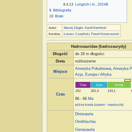
8.4.13
Longrich i in., 2024B
9
Bibliografia
10
Braki
Autor:
Maciej Ziegler
,
Kamil Kamiński
Korekta:
Łukasz Czepiński
,
Paweł Konarzewski
Hadrosauridae (hadrozaurydy)
Długość
do 18 m długości
Dieta
roślinożerne
Ameryka Południowa
,
Ameryka P
Miejsce
Azja
,
Europa
i
Afryka
Trias
Jura
Kreda
252
201,4
143,1
Czas
86 - 66
Ma
późna kreda
(
santon
-
mastrycht
)
Dinosauria
Ornithischia
Genasauria