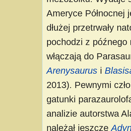
Ameryce Północnej 
dłużej przetrwały nat
pochodzi z późnego m
włączają do Parasaur
Arenysaurus
i
Blasis
2013). Pewnymi czło
gatunki parazaurolof
analizie autorstwa A
należał jeszcze
Ady