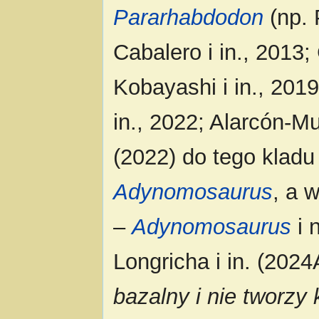
Pararhabdodon
(np. 
Cabalero i in., 2013;
Kobayashi i in., 2019
in., 2022; Alarcón-M
(2022) do tego kladu
Adynomosaurus
, a 
–
Adynomosaurus
i 
Longricha i in. (2024A
bazalny i nie tworzy