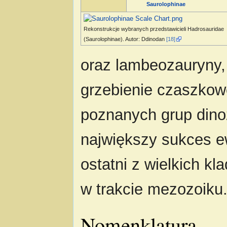
Saurolophinae
Rekonstrukcje wybranych przedstawicieli Hadrosauridae
(Saurolophinae). Autor: Ddinodan
[18]
oraz lambeozauryny,
grzebienie czaszkowe
poznanych grup dinoz
największy sukces e
ostatni z wielkich k
w trakcie mezozoiku
Nomenklatura