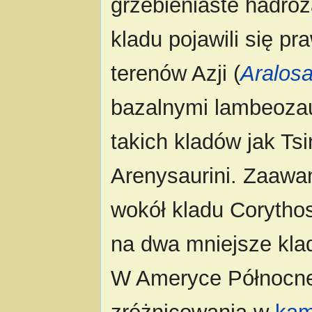
grzebieniaste hadroz
kladu pojawili się 
terenów Azji (
Aralos
bazalnymi lambeozau
takich kladów jak Tsin
Arenysaurini. Zaawa
wokół kladu Corythos
na dwa mniejsze klad
W Ameryce Północne