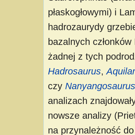
płaskogłowymi) i La
hadrozaurydy grzebien
bazalnych członków 
żadnej z tych podrod
Hadrosaurus
,
Aquila
czy
Nanyangosauru
analizach znajdowały
nowsze analizy (Pri
na przynależność do