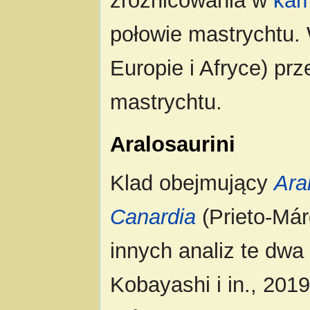
zróżnicowania w
kam
połowie mastrychtu. 
Europie i Afryce) pr
mastrychtu.
Aralosaurini
Klad obejmujący
Ara
Canardia
(Prieto-Márq
innych analiz te dwa
Kobayashi i in., 2019