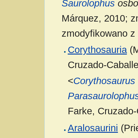
Saurolophus
osbo
Márquez, 2010; z
zmodyfikowano z 
Corythosauria
(M
Cruzado-Caballe
<
Corythosaurus
Parasaurolophu
Farke, Cruzado-
Aralosaurini
(Pri