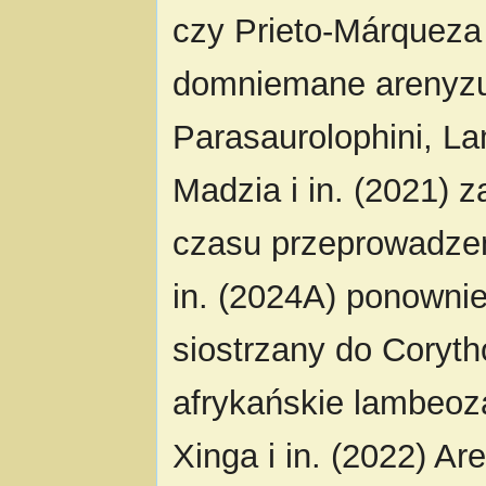
czy Prieto-Márqueza
domniemane arenyzur
Parasaurolophini, La
Madzia i in. (2021) 
czasu przeprowadzeni
in. (2024A) ponownie
siostrzany do Corytho
afrykańskie lambeoz
Xinga i in. (2022) A