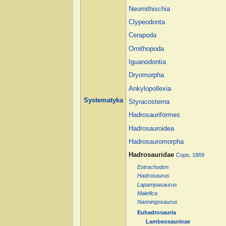
Neornithischia
Clypeodonta
Cerapoda
Ornithopoda
Iguanodontia
Dryomorpha
Ankylopollexia
Systematyka
Styracosterna
Hadrosauriformes
Hadrosauroidea
Hadrosauromorpha
Hadrosauridae
Cope
,
1869
Eotrachodon
Hadrosaurus
Lapampasaurus
Malefica
Nanningosaurus
Euhadrosauria
Lambeosaurinae