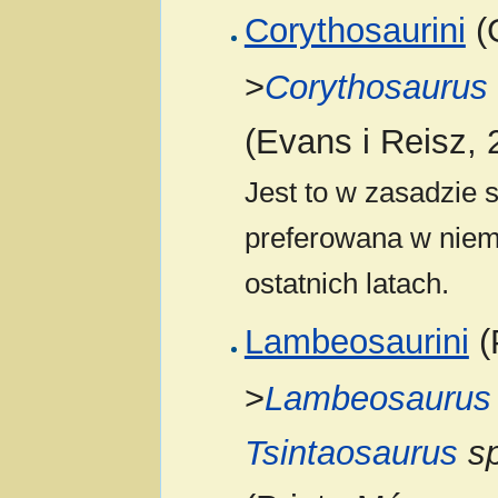
Corythosaurini
(G
>
Corythosaurus
(Evans i Reisz, 
Jest to w zasadzie 
preferowana w niema
ostatnich latach.
Lambeosaurini
(
>
Lambeosaurus
Tsintaosaurus
sp