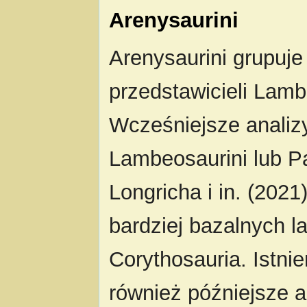
Arenysaurini
Arenysaurini grupuje
przedstawicieli Lam
Wcześniejsze analiz
Lambeosaurini lub Pa
Longricha i in. (202
bardziej bazalnych 
Corythosauria. Istnie
również późniejsze an