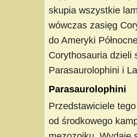
skupia wszystkie lam
wówczas zasięg Cory
do Ameryki Północnej
Corythosauria dzieli
Parasaurolophini i L
Parasaurolophini
Przedstawiciele teg
od środkowego kamp
mezozoiku. Wydaje s