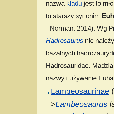
nazwa
kladu
jest to mł
to starszy synonim
Euh
- Norman, 2014). Wg P
Hadrosaurus
nie należy
bazalnych hadrozaurydó
Hadrosauridae. Madzia 
nazwy i używanie Euha
Lambeosaurinae
(
>
Lambeosaurus
l