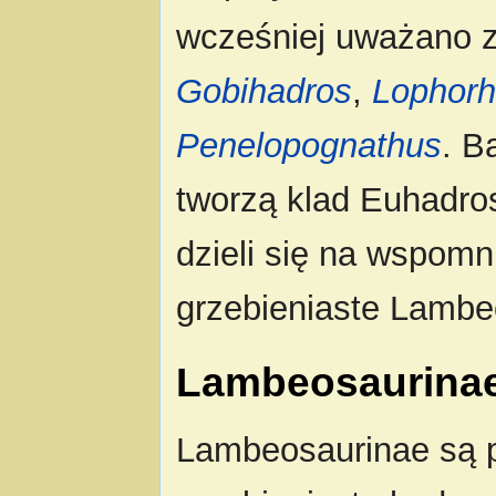
wcześniej uważano z
Gobihadros
,
Lophorh
Penelopognathus
. B
tworzą klad Euhadros
dzieli się na wspomn
grzebieniaste Lambe
Lambeosaurina
Lambeosaurinae są p