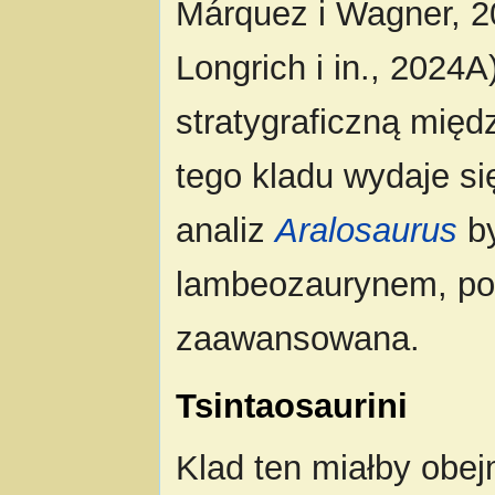
Márquez i Wagner, 20
Longrich i in., 2024
stratygraficzną międ
tego kladu wydaje s
analiz
Aralosaurus
by
lambeozaurynem, p
zaawansowana.
Tsintaosaurini
Klad ten miałby ob