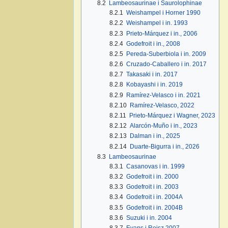
8.2
Lambeosaurinae i Saurolophinae
8.2.1
Weishampel i Horner 1990
8.2.2
Weishampel i in. 1993
8.2.3
Prieto-Márquez i in., 2006
8.2.4
Godefroit i in., 2008
8.2.5
Pereda-Suberbiola i in. 2009
8.2.6
Cruzado-Caballero i in. 2017
8.2.7
Takasaki i in. 2017
8.2.8
Kobayashi i in. 2019
8.2.9
Ramírez-Velasco i in. 2021
8.2.10
Ramírez-Velasco, 2022
8.2.11
Prieto-Márquez i Wagner, 2023
8.2.12
Alarcón-Muño i in., 2023
8.2.13
Dalman i in., 2025
8.2.14
Duarte-Bigurra i in., 2026
8.3
Lambeosaurinae
8.3.1
Casanovas i in. 1999
8.3.2
Godefroit i in. 2000
8.3.3
Godefroit i in. 2003
8.3.4
Godefroit i in. 2004A
8.3.5
Godefroit i in. 2004B
8.3.6
Suzuki i in. 2004
8.3.7
Evans i Reisz 2007