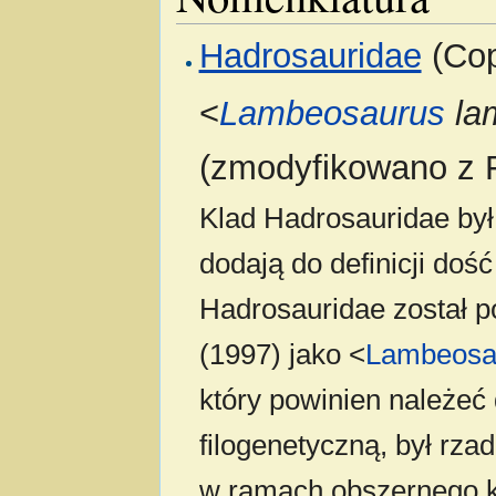
Hadrosauridae
(Cop
<
Lambeosaurus
la
(zmodyfikowano z F
Klad Hadrosauridae był 
dodają do definicji doś
Hadrosauridae został p
(1997) jako <
Lambeosa
który powinien należeć
filogenetyczną, był rz
w ramach obszernego k