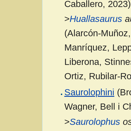
Caballero, 2023)
>
Huallasaurus
au
(Alarcón-Muñoz,
Manríquez, Leppe
Liberona, Stinne
Ortiz, Rubilar-R
Saurolophini
(Br
Wagner, Bell i C
>
Saurolophus
os